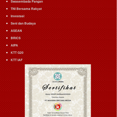
Swasembada Pangan
TNI Bersama Rakyat
Investasi
Seni dan Budaya
ASEAN
BRICS
AIPA
KTT G20
KTT IAF