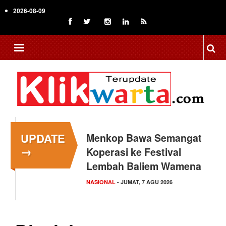
Skip
2026-08-09
to
main
content
UPDATE
Menkop Bawa Semangat
Tingkatkan Daya Saing
→
Koperasi ke Festival
Indonesia, BRIN Fokus
Lembah Baliem Wamena
Kembangkan Teknologi…
NASIONAL
NASIONAL
- JUMAT, 7 AGU 2026
- JUMAT, 7 AGU 2026