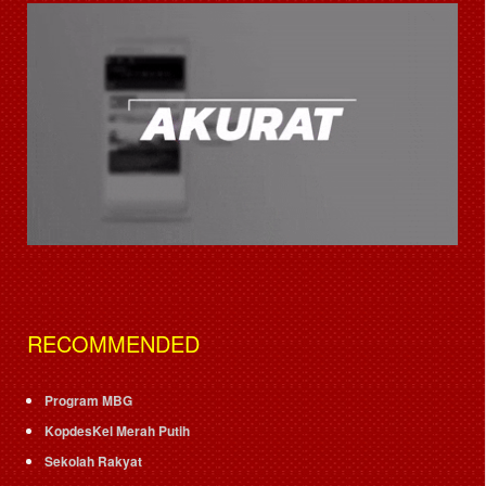
RECOMMENDED
Program MBG
KopdesKel Merah Putih
Sekolah Rakyat