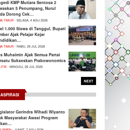
agedi KMP Mutiara Sentosa 2
waskan 5 Penumpang, Nurul
da Dorong Cek…
WA TIMUR
- SELASA, 4 AGU 2026
el 1.000 Siswa di Tanggul, Bupati
mber Ajak Pelajar Kejar
ndidikan…
WA TIMUR
- RABU, 29 JUL 2026
s Muhaimin Ajak Semua Partai
rsatu Sukseskan Prabowonomics
ITIK
- MINGGU, 26 JUL 2026
NEXT
ASPIRASI
gislator Gerindra Wihadi Wiyanto
ak Masyarakat Awasi Program
akan…
RLEMEN
- JUMAT, 7 AGU 2026