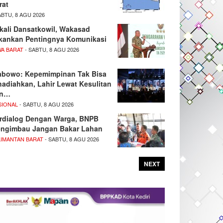
rat
ABTU, 8 AGU 2026
kali Dansatkowil, Wakasad
kankan Pentingnya Komunikasi
WA BARAT
- SABTU, 8 AGU 2026
abowo: Kepemimpinan Tak Bisa
hadiahkan, Lahir Lewat Kesulitan
an…
SIONAL
- SABTU, 8 AGU 2026
rdialog Dengan Warga, BNPB
ngimbau Jangan Bakar Lahan
LIMANTAN BARAT
- SABTU, 8 AGU 2026
NEXT