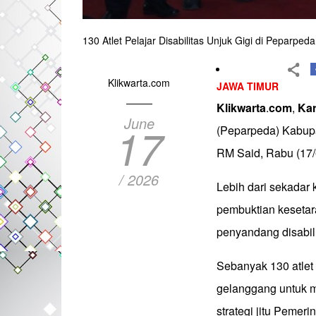
130 Atlet Pelajar Disabilitas Unjuk Gigi di Peparpe
Klikwarta.com
JAWA TIMUR
Klikwarta
.
com
,
Ka
June
17
(Peparpeda) Kabupa
RM Said, Rabu (17/
/ 2026
Lebih dari sekadar 
pembuktian kesetara
penyandang disabili
Sebanyak 130 atlet 
gelanggang untuk 
strategi jitu Peme