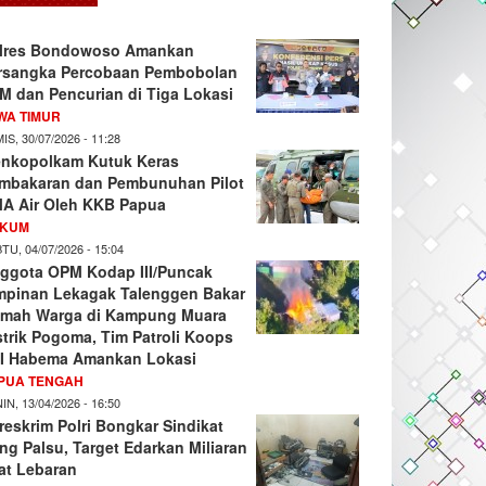
lres Bondowoso Amankan
rsangka Percobaan Pembobolan
M dan Pencurian di Tiga Lokasi
WA TIMUR
IS, 30/07/2026 - 11:28
nkopolkam Kutuk Keras
mbakaran dan Pembunuhan Pilot
A Air Oleh KKB Papua
KUM
TU, 04/07/2026 - 15:04
ggota OPM Kodap III/Puncak
mpinan Lekagak Talenggen Bakar
mah Warga di Kampung Muara
strik Pogoma, Tim Patroli Koops
I Habema Amankan Lokasi
PUA TENGAH
IN, 13/04/2026 - 16:50
reskrim Polri Bongkar Sindikat
ng Palsu, Target Edarkan Miliaran
at Lebaran