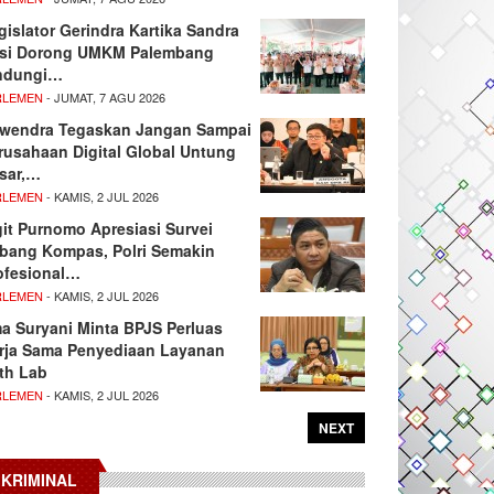
gislator Gerindra Kartika Sandra
si Dorong UMKM Palembang
ndungi…
RLEMEN
- JUMAT, 7 AGU 2026
wendra Tegaskan Jangan Sampai
rusahaan Digital Global Untung
sar,…
RLEMEN
- KAMIS, 2 JUL 2026
git Purnomo Apresiasi Survei
tbang Kompas, Polri Semakin
ofesional…
RLEMEN
- KAMIS, 2 JUL 2026
ma Suryani Minta BPJS Perluas
rja Sama Penyediaan Layanan
th Lab
RLEMEN
- KAMIS, 2 JUL 2026
NEXT
KRIMINAL