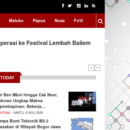
Maluku
Papua
Nusa
FoVi
erasi ke Festival Lembah Baliem
TODAY
ri Ben Mboi hingga Cak Noer,
abowo Ungkap Makna
pemimpinan: Bekerja…
SIONAL
- SABTU, 8 AGU 2026
mpa Bumi Tektonik M3.2
rasakan di Wilayah Bogor Jawa