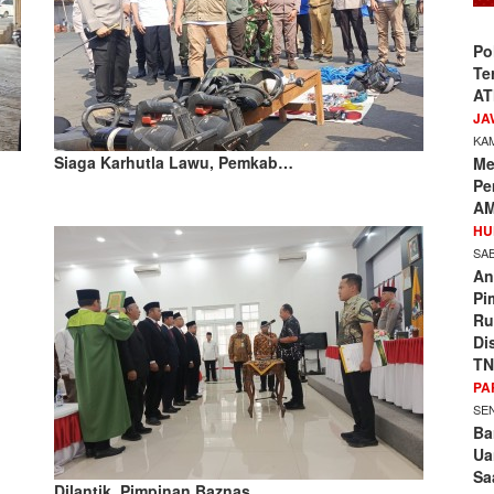
Po
Te
AT
JA
KAM
Siaga Karhutla Lawu, Pemkab…
Me
Pe
AM
HU
SAB
An
Pi
Ru
Di
TN
PA
SEN
Ba
Ua
Sa
Dilantik, Pimpinan Baznas…