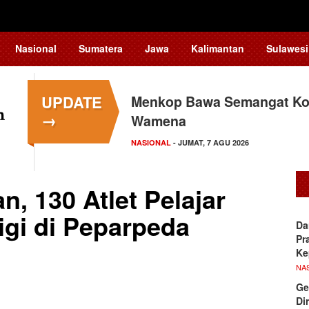
Nasional
Sumatera
Jawa
Kalimantan
Sulawesi
UPDATE
Menkop Bawa Semangat Kop
→
Wamena
NASIONAL
- JUMAT, 7 AGU 2026
, 130 Atlet Pelajar
igi di Peparpeda
Da
Pr
Ke
NA
Ge
Di