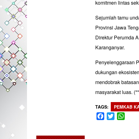
komitmen lintas sek
Sejumlah tamu unda
Provinsi Jawa Teng
Direktur Perumda 
Karanganyar.
Penyelenggaraan Pe
dukungan ekosistem 
mendobrak batasan,
masyarakat luas. (*
TAGS
PEMKAB K
Facebook
Twitter
What