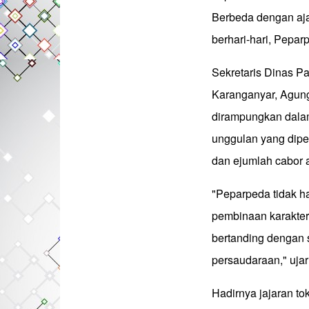
Berbeda dengan aj
berhari-hari, Pepar
Sekretaris Dinas P
Karanganyar, Agung
dirampungkan dalam
unggulan yang diper
dan ejumlah cabor at
"Peparpeda tidak ha
pembinaan karakter
bertanding dengan s
persaudaraan," uja
Hadirnya jajaran t