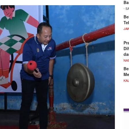
Ba
- S
Be
Te
JA
Pr
Di
d
NA
Be
Me
KA