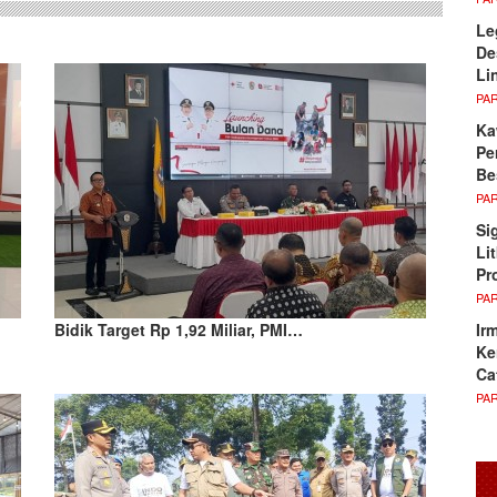
Le
De
Li
PA
Ka
Pe
Be
PA
Si
Li
Pr
PA
Ir
Bidik Target Rp 1,92 Miliar, PMI…
Ke
Ca
PA