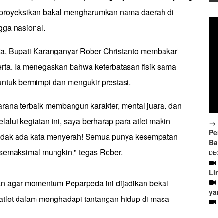
diproyeksikan bakal mengharumkan nama daerah di
gga nasional.
a, Bupati Karanganyar Rober Christanto membakar
rta. Ia menegaskan bahwa keterbatasan fisik sama
untuk bermimpi dan mengukir prestasi.
arana terbaik membangun karakter, mental juara, dan
lalui kegiatan ini, saya berharap para atlet makin
→ 
Pe
ni tidak ada kata menyerah! Semua punya kesempatan
Ba
 semaksimal mungkin," tegas Rober.
DEC
Li
an agar momentum Peparpeda ini dijadikan bekal
ya
 atlet dalam menghadapi tantangan hidup di masa