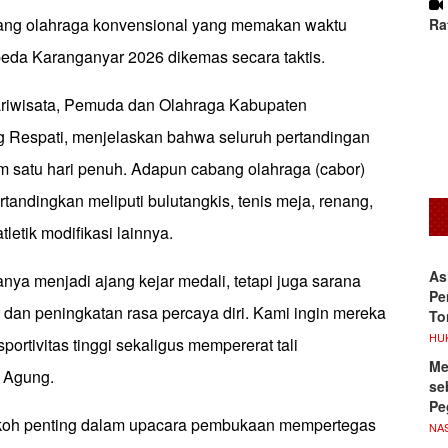
ang olahraga konvensional yang memakan waktu
Ra
peda Karanganyar 2026 dikemas secara taktis.
ariwisata, Pemuda dan Olahraga Kabupaten
 Respati, menjelaskan bahwa seluruh pertandingan
 satu hari penuh. Adapun cabang olahraga (cabor)
tandingkan meliputi bulutangkis, tenis meja, renang,
letik modifikasi lainnya.
As
nya menjadi ajang kejar medali, tetapi juga sarana
Pe
 dan peningkatan rasa percaya diri. Kami ingin mereka
To
HU
portivitas tinggi sekaligus mempererat tali
Me
r Agung.
se
Pe
okoh penting dalam upacara pembukaan mempertegas
NA