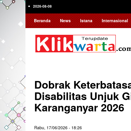
Skip
2026-08-08
to
main
Beranda
News
Istana
Internasional
content
Dobrak Keterbatasan
Disabilitas Unjuk G
Karanganyar 2026
Rabu, 17/06/2026 - 18:26