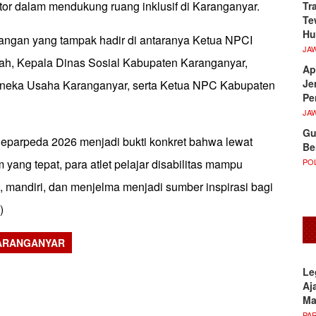
tor dalam mendukung ruang inklusif di Karanganyar.
Tr
Te
Hu
ngan yang tampak hadir di antaranya Ketua NPCI
JA
ah, Kepala Dinas Sosial Kabupaten Karanganyar,
Ap
Je
Aneka Usaha Karanganyar, serta Ketua NPC Kabupaten
Pe
JA
Gu
parpeda 2026 menjadi bukti konkret bahwa lewat
Be
POL
yang tepat, para atlet pelajar disabilitas mampu
 mandiri, dan menjelma menjadi sumber inspirasi bagi
*)
ARANGANYAR
sApp
Le
Aj
M
PA