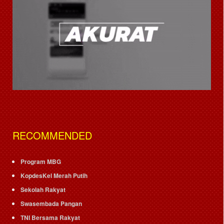
RECOMMENDED
Program MBG
KopdesKel Merah Putih
Sekolah Rakyat
Swasembada Pangan
TNI Bersama Rakyat