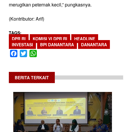
merugikan peternak kecil,” pungkasnya.
(Kontributor: Arif)
TAGS
DPR RI
KOMISI VI DPR RI
HEADLINE
INVESTASI
BPI DANANTARA
DANANTARA
Facebook
Twitter
WhatsApp
BERITA TERKAIT