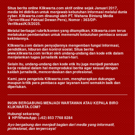
Situs berita online Klikwarta.com aktif online sejak Januari 2017,
media ini didirikan untuk menjawab kebutuhan informasi melalui dunia
cyber. Klikwarta.com dinaungi oleh
PT. Wahana Bintang Media
(Terverifikasi Faktual Dewan Pers)
, Nomor : 363/DP-
Verifikasi/K/X/2025.
Melalui berbagai rubrik/konten yang ditampilkan, Klikwarta.com terus
melakukan pembenahan untuk memenuhi kebutuhan pembaca sesuai
kekiniannya.
Klikwarta.com dalam penyajiannya mengemban fungsi informasi,
pendidikan, hiburan dan kontrol sosial. Situs berita
www.klikwarta.com terikat oleh undang-undang dan kode etik dalam
menjalankan tugas jurnalistik sehari-hari.
Selain itu, undang-undang dan kode etik itu juga menjadi panduan
kerja redaksi dalam hal memproduksi berita agar sesuai dengan
kaidah jurnalistik, mencerdaskan dan profesional.
Kami, para pengelola Klikwarta.com, mengharapkan dukungan
maupun kritik para pembaca agar layanan kami semakin baik dan
diperlukan.
INGIN BERGABUNG MENJADI WARTAWAN ATAU KEPALA BIRO
KLIKWARTA.COM?
Hubungi sekarang:
📱
HP/WhatsApp:
(+62) 853 7768 8284
Ayo bergabung dan menjadi bagian dari media yang informatif,
profesional, dan terpercaya!