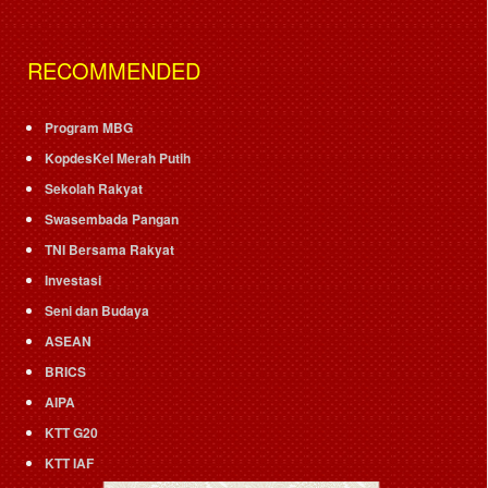
RECOMMENDED
Program MBG
KopdesKel Merah Putih
Sekolah Rakyat
Swasembada Pangan
TNI Bersama Rakyat
Investasi
Seni dan Budaya
ASEAN
BRICS
AIPA
KTT G20
KTT IAF