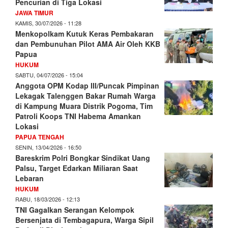
Pencurian di Tiga Lokasi
JAWA TIMUR
KAMIS, 30/07/2026 - 11:28
Menkopolkam Kutuk Keras Pembakaran
dan Pembunuhan Pilot AMA Air Oleh KKB
Papua
HUKUM
SABTU, 04/07/2026 - 15:04
Anggota OPM Kodap III/Puncak Pimpinan
Lekagak Talenggen Bakar Rumah Warga
di Kampung Muara Distrik Pogoma, Tim
Patroli Koops TNI Habema Amankan
Lokasi
PAPUA TENGAH
SENIN, 13/04/2026 - 16:50
Bareskrim Polri Bongkar Sindikat Uang
Palsu, Target Edarkan Miliaran Saat
Lebaran
HUKUM
RABU, 18/03/2026 - 12:13
TNI Gagalkan Serangan Kelompok
Bersenjata di Tembagapura, Warga Sipil