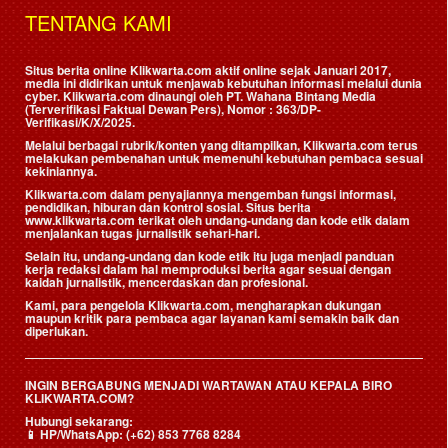
TENTANG KAMI
Situs berita online Klikwarta.com aktif online sejak Januari 2017,
media ini didirikan untuk menjawab kebutuhan informasi melalui dunia
cyber. Klikwarta.com dinaungi oleh
PT. Wahana Bintang Media
(Terverifikasi Faktual Dewan Pers)
, Nomor : 363/DP-
Verifikasi/K/X/2025.
Melalui berbagai rubrik/konten yang ditampilkan, Klikwarta.com terus
melakukan pembenahan untuk memenuhi kebutuhan pembaca sesuai
kekiniannya.
Klikwarta.com dalam penyajiannya mengemban fungsi informasi,
pendidikan, hiburan dan kontrol sosial. Situs berita
www.klikwarta.com terikat oleh undang-undang dan kode etik dalam
menjalankan tugas jurnalistik sehari-hari.
Selain itu, undang-undang dan kode etik itu juga menjadi panduan
kerja redaksi dalam hal memproduksi berita agar sesuai dengan
kaidah jurnalistik, mencerdaskan dan profesional.
Kami, para pengelola Klikwarta.com, mengharapkan dukungan
maupun kritik para pembaca agar layanan kami semakin baik dan
diperlukan.
INGIN BERGABUNG MENJADI WARTAWAN ATAU KEPALA BIRO
KLIKWARTA.COM?
Hubungi sekarang:
📱
HP/WhatsApp:
(+62) 853 7768 8284