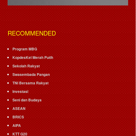
RECOMMENDED
Program MBG
KopdesKel Merah Putih
Sekolah Rakyat
Swasembada Pangan
TNI Bersama Rakyat
Investasi
Seni dan Budaya
ASEAN
BRICS
AIPA
KTT G20