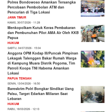
Polres Bondowoso Amankan Tersangka
Percobaan Pembobolan ATM dan
Pencurian di Tiga Lokasi
JAWA TIMUR
KAMIS, 30/07/2026 - 11:28
Menkopolkam Kutuk Keras Pembakaran
dan Pembunuhan Pilot AMA Air Oleh KKB
Papua
HUKUM
SABTU, 04/07/2026 - 15:04
Anggota OPM Kodap III/Puncak Pimpinan
Lekagak Talenggen Bakar Rumah Warga
di Kampung Muara Distrik Pogoma, Tim
Patroli Koops TNI Habema Amankan
Lokasi
PAPUA TENGAH
SENIN, 13/04/2026 - 16:50
Bareskrim Polri Bongkar Sindikat Uang
Palsu, Target Edarkan Miliaran Saat
Lebaran
HUKUM
RABU, 18/03/2026 - 12:13