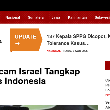
Nasional
Sumatera
Jawa
Kalimantan
Sulawesi
UPDATE
137 Kepala SPPG Dicopot, 
→
Tolerance Kasus…
NASIONAL
- RABU, 5 AGU 2026
cam Israel Tangkap
s Indonesia
Co
Pe
Fo
EKB
Se
Ab