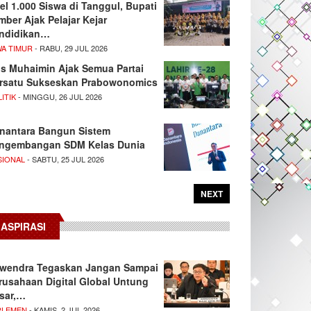
el 1.000 Siswa di Tanggul, Bupati
mber Ajak Pelajar Kejar
ndidikan…
WA TIMUR
- RABU, 29 JUL 2026
s Muhaimin Ajak Semua Partai
rsatu Sukseskan Prabowonomics
ITIK
- MINGGU, 26 JUL 2026
nantara Bangun Sistem
ngembangan SDM Kelas Dunia
SIONAL
- SABTU, 25 JUL 2026
NEXT
ASPIRASI
wendra Tegaskan Jangan Sampai
rusahaan Digital Global Untung
sar,…
RLEMEN
- KAMIS, 2 JUL 2026