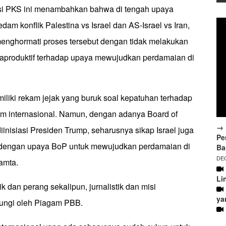
aksi PKS ini menambahkan bahwa di tengah upaya
dam konflik Palestina vs Israel dan AS-Israel vs Iran,
menghormati proses tersebut dengan tidak melakukan
aproduktif terhadap upaya mewujudkan perdamaian di
iliki rekam jejak yang buruk soal kepatuhan terhadap
um internasional. Namun, dengan adanya Board of
→ 
inisiasi Presiden Trump, seharusnya sikap Israel juga
Pe
n dengan upaya BoP untuk mewujudkan perdamaian di
Ba
DEC
kamta.
Li
k dan perang sekalipun, jurnalistik dan misi
ya
ungi oleh Piagam PBB.