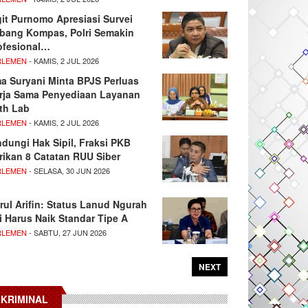
git Purnomo Apresiasi Survei
tbang Kompas, Polri Semakin
ofesional…
RLEMEN
- KAMIS, 2 JUL 2026
ma Suryani Minta BPJS Perluas
rja Sama Penyediaan Layanan
th Lab
RLEMEN
- KAMIS, 2 JUL 2026
ndungi Hak Sipil, Fraksi PKB
rikan 8 Catatan RUU Siber
RLEMEN
- SELASA, 30 JUN 2026
rul Arifin: Status Lanud Ngurah
i Harus Naik Standar Tipe A
RLEMEN
- SABTU, 27 JUN 2026
NEXT
KRIMINAL