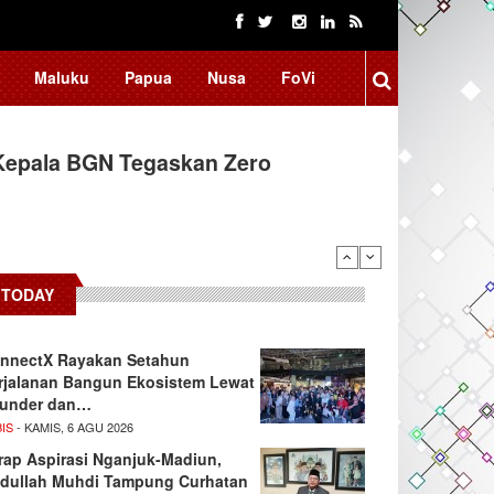
Maluku
Papua
Nusa
FoVi
Kepala BGN Tegaskan Zero
TODAY
nnectX Rayakan Setahun
rjalanan Bangun Ekosistem Lewat
under dan…
IS
- KAMIS, 6 AGU 2026
rap Aspirasi Nganjuk-Madiun,
dullah Muhdi Tampung Curhatan