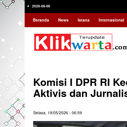
Skip
2026-08-06
to
main
Beranda
News
Istana
Internasional
content
Komisi I DPR RI Ke
Aktivis dan Jurnali
Selasa, 19/05/2026 - 06:59