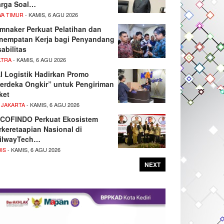
rga Soal…
WA TIMUR
- KAMIS, 6 AGU 2026
mnaker Perkuat Pelatihan dan
nempatan Kerja bagi Penyandang
sabilitas
LTRA
- KAMIS, 6 AGU 2026
I Logistik Hadirkan Promo
erdeka Ongkir” untuk Pengiriman
ket
 JAKARTA
- KAMIS, 6 AGU 2026
COFINDO Perkuat Ekosistem
rkeretaapian Nasional di
ilwayTech…
IS
- KAMIS, 6 AGU 2026
NEXT