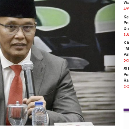
Wa
JA
Ke
Pe
Di
SU
KA
“M
Pa
DKI
SU
Pe
Ra
EKB