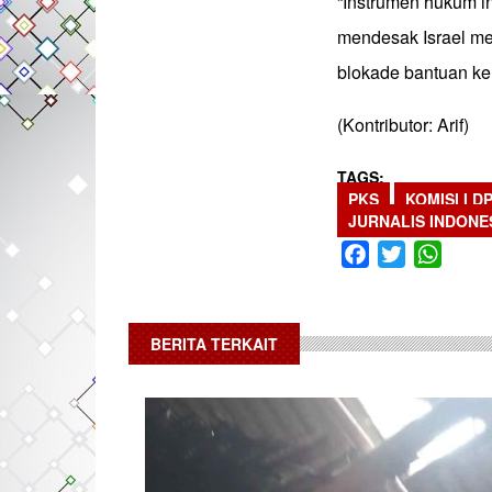
“Instrumen hukum i
mendesak Israel me
blokade bantuan kem
(Kontributor: Arif)
TAGS
PKS
KOMISI I D
JURNALIS INDONE
Facebook
Twitter
What
BERITA TERKAIT