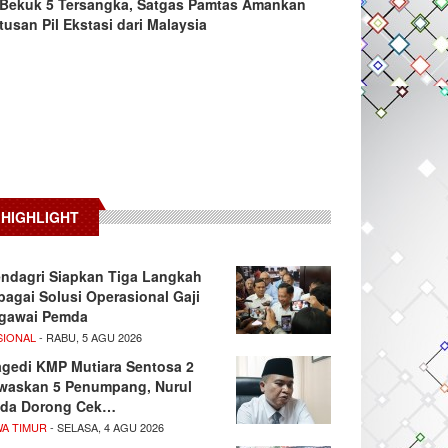
Bekuk 5 Tersangka, Satgas Pamtas Amankan
tusan Pil Ekstasi dari Malaysia
HIGHLIGHT
ndagri Siapkan Tiga Langkah
bagai Solusi Operasional Gaji
gawai Pemda
SIONAL
- RABU, 5 AGU 2026
agedi KMP Mutiara Sentosa 2
waskan 5 Penumpang, Nurul
da Dorong Cek…
WA TIMUR
- SELASA, 4 AGU 2026