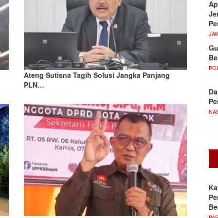
Ap
Je
Pe
JA
Gu
Be
POL
Ateng Sutisna Tagih Solusi Jangka Panjang
PLN…
Da
Pe
NA
Ka
Pe
Be
PA