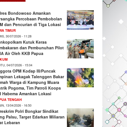
lres Bondowoso Amankan
rsangka Percobaan Pembobolan
M dan Pencurian di Tiga Lokasi
WA TIMUR
IS, 30/07/2026 - 11:28
nkopolkam Kutuk Keras
mbakaran dan Pembunuhan Pilot
A Air Oleh KKB Papua
KUM
TU, 04/07/2026 - 15:04
ggota OPM Kodap III/Puncak
mpinan Lekagak Talenggen Bakar
mah Warga di Kampung Muara
strik Pogoma, Tim Patroli Koops
I Habema Amankan Lokasi
PUA TENGAH
IN, 13/04/2026 - 16:50
reskrim Polri Bongkar Sindikat
ng Palsu, Target Edarkan Miliaran
at Lebaran