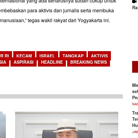
nternasional yang ada seharusnya sudah cukup untuk
Ra
mbebaskan para aktivis dan jurnalis serta membuka
anusiaan,” tegas wakil rakyat dari Yogyakarta ini.
PR RI
KECAM
ISRAEL
TANGKAP
AKTIVIS
SIA
ASPIRASI
HEADLINE
BREAKING NEWS
sApp
Me
se
Pe
NA
Tr
Te
Hu
JA