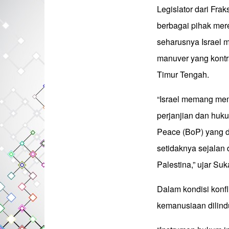
Legislator dari Fr
berbagai pihak mere
seharusnya Israel 
manuver yang kontr
Timur Tengah.
“Israel memang mem
perjanjian dan huk
Peace (BoP) yang di
setidaknya sejala
Palestina,” ujar Su
Dalam kondisi konfli
kemanusiaan dilind