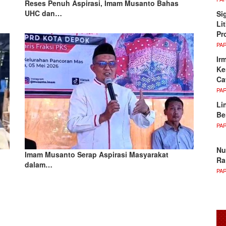
Reses Penuh Aspirasi, Imam Musanto Bahas
UHC dan…
Si
Li
Pr
PA
Ir
Ke
Ca
PA
Li
Be
PA
Nu
Imam Musanto Serap Aspirasi Masyarakat
Ra
dalam…
PA