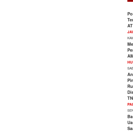
Po
Te
AT
JA
KAM
Me
Pe
AM
HU
SAB
An
Pi
Ru
Di
TN
PA
SEN
Ba
Ua
Sa