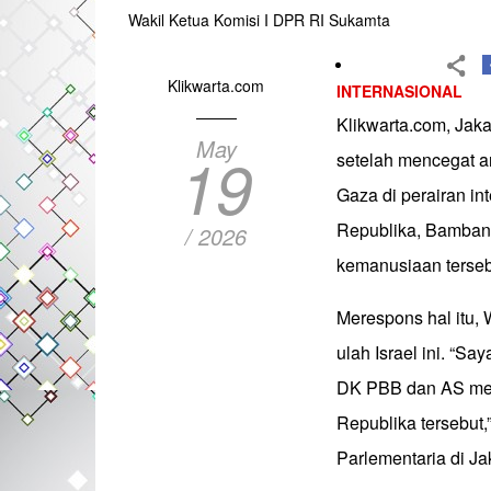
Wakil Ketua Komisi I DPR RI Sukamta
Klikwarta.com
INTERNASIONAL
Klikwarta.com, Jakar
May
19
setelah mencegat 
Gaza di perairan int
Republika, Bambang
/ 2026
kemanusiaan terseb
Merespons hal itu,
ulah Israel ini. “S
DK PBB dan AS melo
Republika tersebut,
Parlementaria di Ja