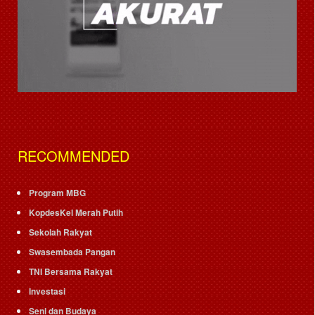
RECOMMENDED
Program MBG
KopdesKel Merah Putih
Sekolah Rakyat
Swasembada Pangan
TNI Bersama Rakyat
Investasi
Seni dan Budaya