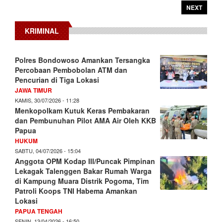
NEXT
KRIMINAL
Polres Bondowoso Amankan Tersangka
Percobaan Pembobolan ATM dan
Pencurian di Tiga Lokasi
JAWA TIMUR
KAMIS, 30/07/2026 - 11:28
Menkopolkam Kutuk Keras Pembakaran
dan Pembunuhan Pilot AMA Air Oleh KKB
Papua
HUKUM
SABTU, 04/07/2026 - 15:04
Anggota OPM Kodap III/Puncak Pimpinan
Lekagak Talenggen Bakar Rumah Warga
di Kampung Muara Distrik Pogoma, Tim
Patroli Koops TNI Habema Amankan
Lokasi
PAPUA TENGAH
SENIN, 13/04/2026 - 16:50