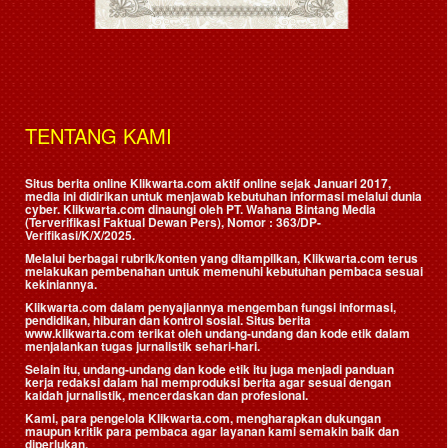
TENTANG KAMI
Situs berita online Klikwarta.com aktif online sejak Januari 2017,
media ini didirikan untuk menjawab kebutuhan informasi melalui dunia
cyber. Klikwarta.com dinaungi oleh
PT. Wahana Bintang Media
(Terverifikasi Faktual Dewan Pers)
, Nomor : 363/DP-
Verifikasi/K/X/2025.
Melalui berbagai rubrik/konten yang ditampilkan, Klikwarta.com terus
melakukan pembenahan untuk memenuhi kebutuhan pembaca sesuai
kekiniannya.
Klikwarta.com dalam penyajiannya mengemban fungsi informasi,
pendidikan, hiburan dan kontrol sosial. Situs berita
www.klikwarta.com terikat oleh undang-undang dan kode etik dalam
menjalankan tugas jurnalistik sehari-hari.
Selain itu, undang-undang dan kode etik itu juga menjadi panduan
kerja redaksi dalam hal memproduksi berita agar sesuai dengan
kaidah jurnalistik, mencerdaskan dan profesional.
Kami, para pengelola Klikwarta.com, mengharapkan dukungan
maupun kritik para pembaca agar layanan kami semakin baik dan
diperlukan.