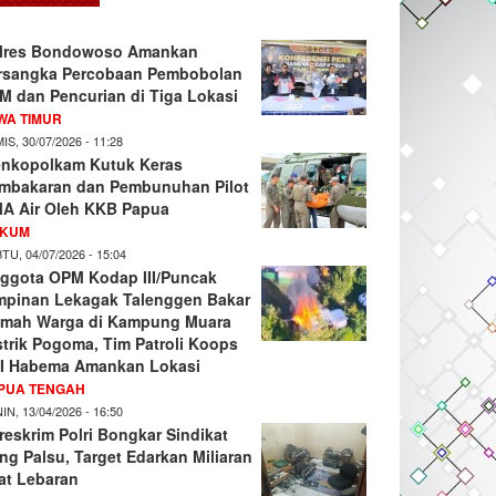
lres Bondowoso Amankan
rsangka Percobaan Pembobolan
M dan Pencurian di Tiga Lokasi
WA TIMUR
IS, 30/07/2026 - 11:28
nkopolkam Kutuk Keras
mbakaran dan Pembunuhan Pilot
A Air Oleh KKB Papua
KUM
TU, 04/07/2026 - 15:04
ggota OPM Kodap III/Puncak
mpinan Lekagak Talenggen Bakar
mah Warga di Kampung Muara
strik Pogoma, Tim Patroli Koops
I Habema Amankan Lokasi
PUA TENGAH
IN, 13/04/2026 - 16:50
reskrim Polri Bongkar Sindikat
ng Palsu, Target Edarkan Miliaran
at Lebaran