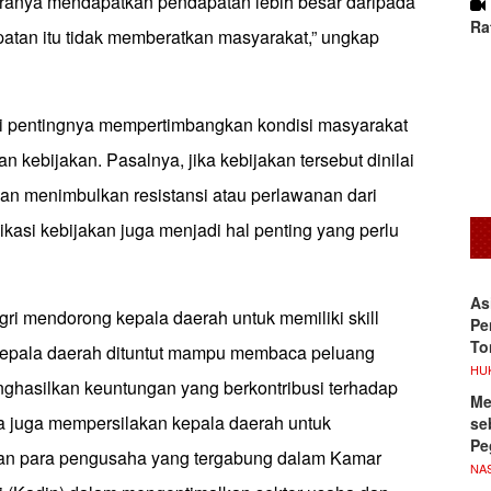
ranya mendapatkan pendapatan lebih besar daripada
Ra
patan itu tidak memberatkan masyarakat,” ungkap
i pentingnya mempertimbangkan kondisi masyarakat
n kebijakan. Pasalnya, jika kebijakan tersebut dinilai
kan menimbulkan resistansi atau perlawanan dari
kasi kebijakan juga menjadi hal penting yang perlu
As
gri mendorong kepala daerah untuk memiliki skill
Pe
To
Kepala daerah dituntut mampu membaca peluang
HU
ghasilkan keuntungan yang berkontribusi terhadap
Me
a juga mempersilakan kepala daerah untuk
se
Pe
gan para pengusaha yang tergabung dalam Kamar
NA