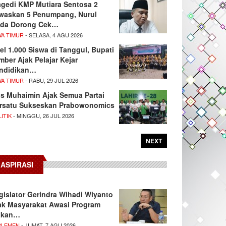
agedi KMP Mutiara Sentosa 2
waskan 5 Penumpang, Nurul
da Dorong Cek…
WA TIMUR
- SELASA, 4 AGU 2026
el 1.000 Siswa di Tanggul, Bupati
mber Ajak Pelajar Kejar
ndidikan…
WA TIMUR
- RABU, 29 JUL 2026
s Muhaimin Ajak Semua Partai
rsatu Sukseskan Prabowonomics
ITIK
- MINGGU, 26 JUL 2026
NEXT
ASPIRASI
gislator Gerindra Wihadi Wiyanto
ak Masyarakat Awasi Program
akan…
RLEMEN
- JUMAT, 7 AGU 2026