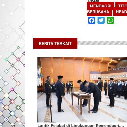
TAGS
MENDAGRI
TIT
BERUSAHA
HEAD
Facebook
Twitter
What
BERITA TERKAIT
Lantik Pejabat di Lingkungan Kemendagri,…