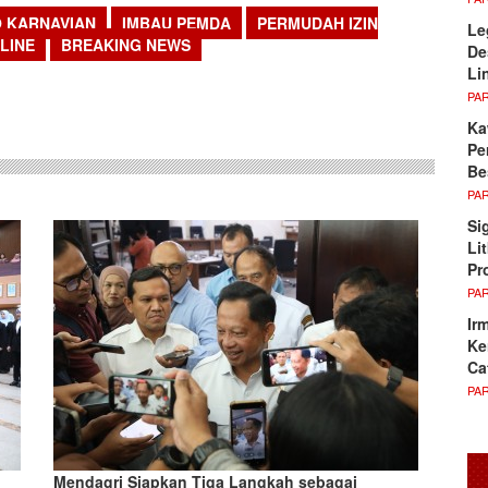
O KARNAVIAN
IMBAU PEMDA
PERMUDAH IZIN
Le
LINE
BREAKING NEWS
De
Li
sApp
PA
Ka
Pe
Be
PA
Si
Li
Pr
PA
Ir
Ke
Ca
PA
Mendagri Siapkan Tiga Langkah sebagai