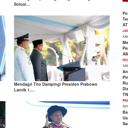
Solusi…
Po
Te
AT
JA
KAM
Me
Pe
AM
HU
SAB
An
Pi
Ru
Mendagri Tito Dampingi Presiden Prabowo
Di
Lantik 1.…
TN
PA
SEN
Ba
Ua
Sa