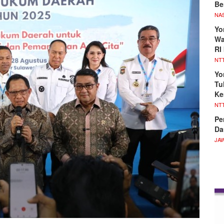
Be
NA
Yo
Wa
RI
NT
Yo
Tu
Ke
NT
Pe
Da
JA