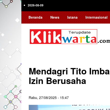
Skip
2026-08-09
to
main
Beranda
News
Istana
Internasional
content
Mendagri Tito Im
Izin Berusaha
Rabu, 27/08/2025 - 15:47