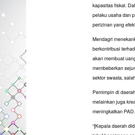
kapasitas fiskal. D
pelaku usaha dan p
perizinan yang efekt
Mendagri menekanka
berkontribusi terha
akan membuat uang 
membeberkan sejum
sektor swasta, sala
Pemimpin di daerah 
melainkan juga krea
meningkatkan PAD.
“[Kepala daerah did