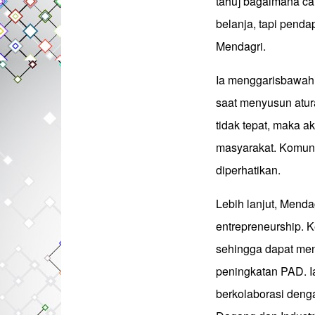
tahu] bagaimana ca
belanja, tapi penda
Mendagri.
Ia menggarisbawah
saat menyusun atura
tidak tepat, maka a
masyarakat. Komuni
diperhatikan.
Lebih lanjut, Menda
entrepreneurship. 
sehingga dapat men
peningkatan PAD. I
berkolaborasi den