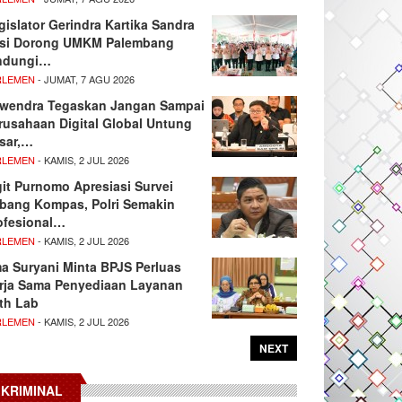
gislator Gerindra Kartika Sandra
si Dorong UMKM Palembang
ndungi…
RLEMEN
- JUMAT, 7 AGU 2026
wendra Tegaskan Jangan Sampai
rusahaan Digital Global Untung
sar,…
RLEMEN
- KAMIS, 2 JUL 2026
git Purnomo Apresiasi Survei
tbang Kompas, Polri Semakin
ofesional…
RLEMEN
- KAMIS, 2 JUL 2026
ma Suryani Minta BPJS Perluas
rja Sama Penyediaan Layanan
th Lab
RLEMEN
- KAMIS, 2 JUL 2026
NEXT
KRIMINAL