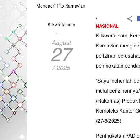
Mendagri Tito Karnavian
Klikwarta.com
NASIONAL
Klikwarta.com, Ken
August
27
Karnavian mengimb
perizinan berusaha
peningkatan pendap
/ 2025
“Saya mohonlah den
mulai perizinannya,
(Rakornas) Produk
Kompleks Kantor Gu
(27/8/2025).
Peningkatan PAD di