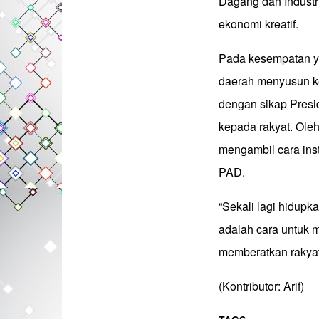
Dagang dan Industr
ekonomi kreatif.
Pada kesempatan y
daerah menyusun ke
dengan sikap Presi
kepada rakyat. Oleh
mengambil cara ins
PAD.
“Sekali lagi hidupk
adalah cara untuk 
memberatkan rakyat
(Kontributor: Arif)