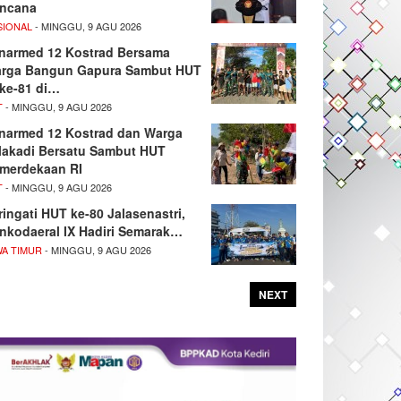
ncana
SIONAL
- MINGGU, 9 AGU 2026
narmed 12 Kostrad Bersama
rga Bangun Gapura Sambut HUT
 ke-81 di…
T
- MINGGU, 9 AGU 2026
narmed 12 Kostrad dan Warga
lakadi Bersatu Sambut HUT
merdekaan RI
T
- MINGGU, 9 AGU 2026
ringati HUT ke-80 Jalasenastri,
nkodaeral IX Hadiri Semarak…
WA TIMUR
- MINGGU, 9 AGU 2026
NEXT