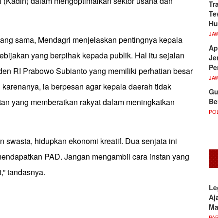
i (Kadin) dalam mengoptimalkan sektor usaha dan
Tr
Te
Hu
JA
ang sama, Mendagri menjelaskan pentingnya kepala
Ap
bijakan yang berpihak kepada publik. Hal itu sejalan
Je
Pe
den RI Prabowo Subianto yang memiliki perhatian besar
JA
 karenanya, ia berpesan agar kepala daerah tidak
Gu
Be
tan yang memberatkan rakyat dalam meningkatkan
POL
an swasta, hidupkan ekonomi kreatif. Dua senjata ini
mendapatkan PAD. Jangan mengambil cara instan yang
,” tandasnya.
Le
Aj
M
PA