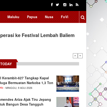
Maluku
Papua
Nusa
FoVi
erasi ke Festival Lembah Baliem
TODAY
I Kerambit-627 Tangkap Kapal
duga Bermuatan Narkoba 1,3 Ton
PRI
- MINGGU, 9 AGU 2026
mendes Ariza Ajak Tiru Jepang
tuk Bangun Desa Tangguh