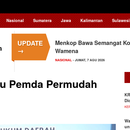
Nasional
Sumatera
Jawa
Kalimantan
Sulawesi
UPDATE
Menkop Bawa Semangat Kop
→
Wamena
NASIONAL
- JUMAT, 7 AGU 2026
bau Pemda Permudah
KR
Di
KE
Wa
un