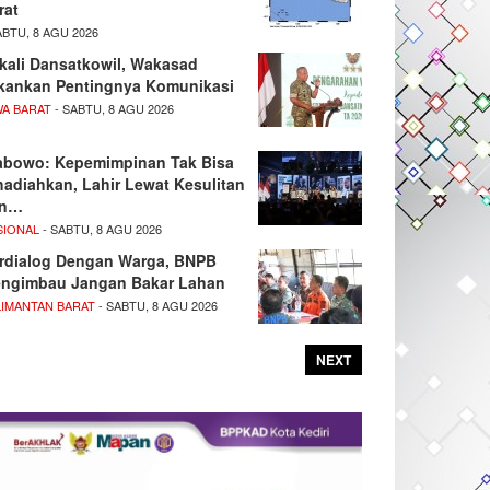
rat
ABTU, 8 AGU 2026
kali Dansatkowil, Wakasad
kankan Pentingnya Komunikasi
WA BARAT
- SABTU, 8 AGU 2026
abowo: Kepemimpinan Tak Bisa
hadiahkan, Lahir Lewat Kesulitan
an…
SIONAL
- SABTU, 8 AGU 2026
rdialog Dengan Warga, BNPB
ngimbau Jangan Bakar Lahan
LIMANTAN BARAT
- SABTU, 8 AGU 2026
NEXT