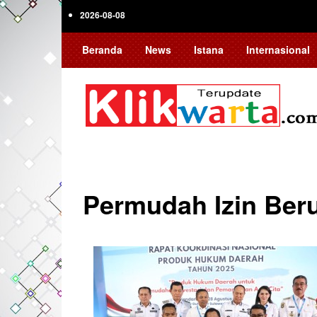
Skip
2026-08-08
to
main
Beranda
News
Istana
Internasional
content
Permudah Izin Ber