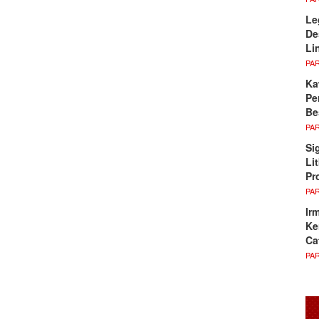
Le
De
Li
PA
Ka
Pe
Be
PA
Si
Li
Pr
PA
Ir
Ke
Ca
PA