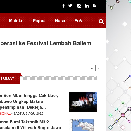
Maluku
Papua
Nusa
FoVi
erasi ke Festival Lembah Baliem
donesia, BRIN Fokus Kembangkan
TODAY
ri Ben Mboi hingga Cak Noer,
abowo Ungkap Makna
pemimpinan: Bekerja…
SIONAL
- SABTU, 8 AGU 2026
mpa Bumi Tektonik M3.2
rasakan di Wilayah Bogor Jawa