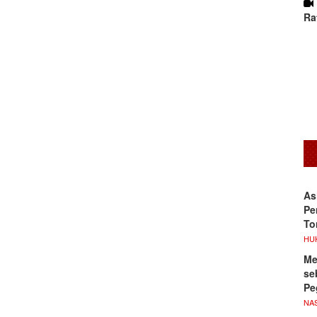
Ra
As
Pe
To
HU
Me
se
Pe
NA