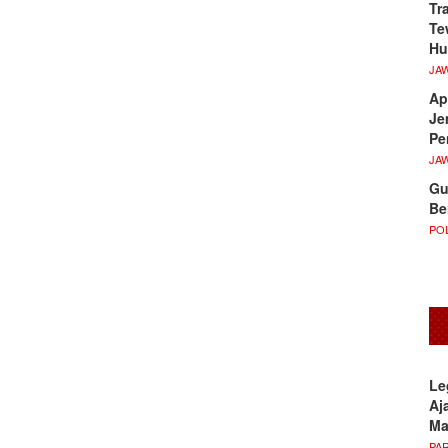
Tr
Te
Hu
JA
Ap
Je
Pe
JA
Gu
Be
POL
Le
Aj
M
PA