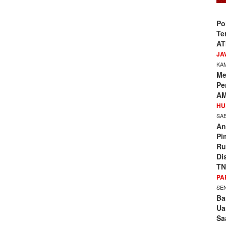
Po
Te
AT
JA
KAM
Me
Pe
AM
HU
SAB
An
Pi
Ru
Di
TN
PA
SEN
Ba
Ua
Sa