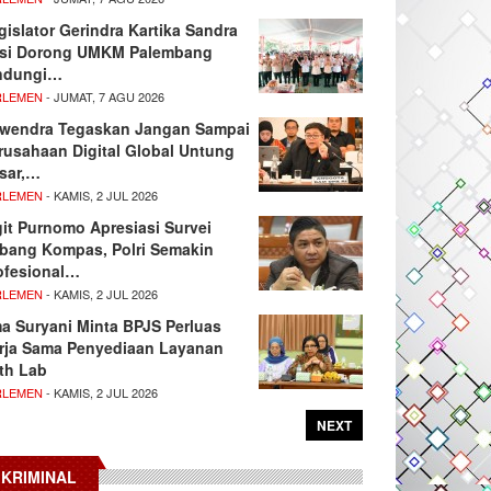
gislator Gerindra Kartika Sandra
si Dorong UMKM Palembang
ndungi…
RLEMEN
- JUMAT, 7 AGU 2026
wendra Tegaskan Jangan Sampai
rusahaan Digital Global Untung
sar,…
RLEMEN
- KAMIS, 2 JUL 2026
git Purnomo Apresiasi Survei
tbang Kompas, Polri Semakin
ofesional…
RLEMEN
- KAMIS, 2 JUL 2026
ma Suryani Minta BPJS Perluas
rja Sama Penyediaan Layanan
th Lab
RLEMEN
- KAMIS, 2 JUL 2026
NEXT
KRIMINAL