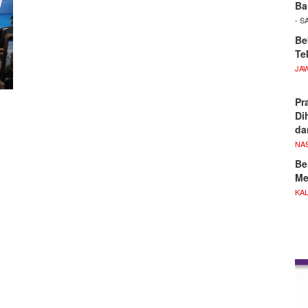
Ba
- S
Be
Te
JA
Pr
Di
d
NA
Be
Me
KA