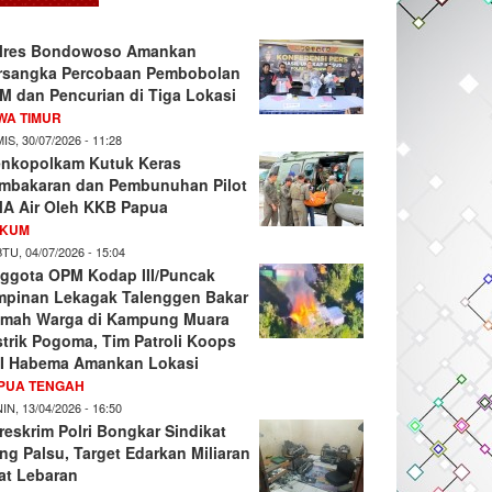
lres Bondowoso Amankan
rsangka Percobaan Pembobolan
M dan Pencurian di Tiga Lokasi
WA TIMUR
IS, 30/07/2026 - 11:28
nkopolkam Kutuk Keras
mbakaran dan Pembunuhan Pilot
A Air Oleh KKB Papua
KUM
TU, 04/07/2026 - 15:04
ggota OPM Kodap III/Puncak
mpinan Lekagak Talenggen Bakar
mah Warga di Kampung Muara
strik Pogoma, Tim Patroli Koops
I Habema Amankan Lokasi
PUA TENGAH
IN, 13/04/2026 - 16:50
reskrim Polri Bongkar Sindikat
ng Palsu, Target Edarkan Miliaran
at Lebaran