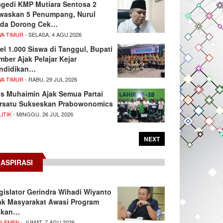
agedi KMP Mutiara Sentosa 2
waskan 5 Penumpang, Nurul
da Dorong Cek…
WA TIMUR
- SELASA, 4 AGU 2026
el 1.000 Siswa di Tanggul, Bupati
mber Ajak Pelajar Kejar
ndidikan…
WA TIMUR
- RABU, 29 JUL 2026
s Muhaimin Ajak Semua Partai
rsatu Sukseskan Prabowonomics
ITIK
- MINGGU, 26 JUL 2026
NEXT
ASPIRASI
gislator Gerindra Wihadi Wiyanto
ak Masyarakat Awasi Program
akan…
RLEMEN
- JUMAT, 7 AGU 2026