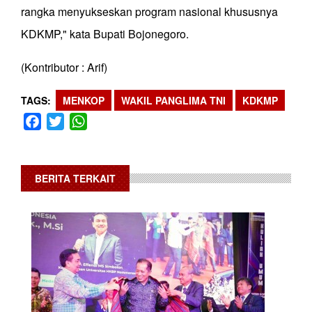
rangka menyukseskan program nasional khususnya
KDKMP," kata Bupati Bojonegoro.
(Kontributor : Arif)
TAGS
MENKOP
WAKIL PANGLIMA TNI
KDKMP
Facebook
Twitter
WhatsApp
BERITA TERKAIT