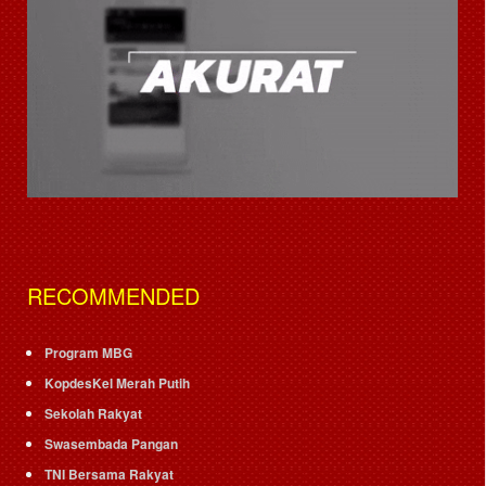
RECOMMENDED
Program MBG
KopdesKel Merah Putih
Sekolah Rakyat
Swasembada Pangan
TNI Bersama Rakyat