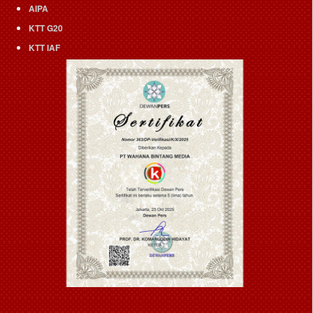
AIPA
KTT G20
KTT IAF