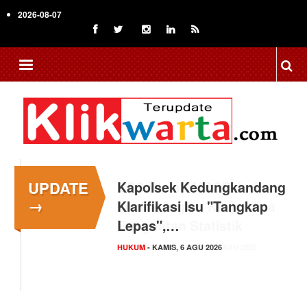
Skip
2026-08-07
to
main
content
UPDATE
Kapolsek Kedungkandang
→
Klarifikasi Isu "Tangkap
Lepas",…
HUKUM
- KAMIS, 6 AGU 2026