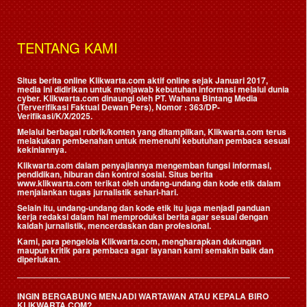
TENTANG KAMI
Situs berita online Klikwarta.com aktif online sejak Januari 2017,
media ini didirikan untuk menjawab kebutuhan informasi melalui dunia
cyber. Klikwarta.com dinaungi oleh
PT. Wahana Bintang Media
(Terverifikasi Faktual Dewan Pers)
, Nomor : 363/DP-
Verifikasi/K/X/2025.
Melalui berbagai rubrik/konten yang ditampilkan, Klikwarta.com terus
melakukan pembenahan untuk memenuhi kebutuhan pembaca sesuai
kekiniannya.
Klikwarta.com dalam penyajiannya mengemban fungsi informasi,
pendidikan, hiburan dan kontrol sosial. Situs berita
www.klikwarta.com terikat oleh undang-undang dan kode etik dalam
menjalankan tugas jurnalistik sehari-hari.
Selain itu, undang-undang dan kode etik itu juga menjadi panduan
kerja redaksi dalam hal memproduksi berita agar sesuai dengan
kaidah jurnalistik, mencerdaskan dan profesional.
Kami, para pengelola Klikwarta.com, mengharapkan dukungan
maupun kritik para pembaca agar layanan kami semakin baik dan
diperlukan.
INGIN BERGABUNG MENJADI WARTAWAN ATAU KEPALA BIRO
KLIKWARTA.COM?