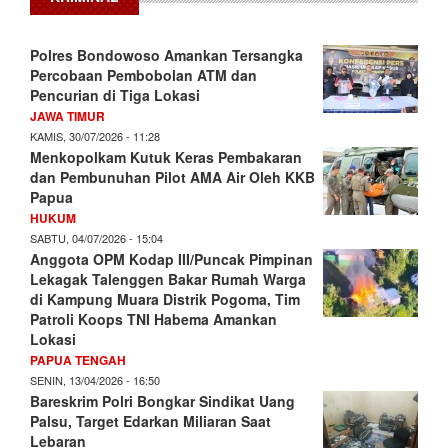
Polres Bondowoso Amankan Tersangka
Percobaan Pembobolan ATM dan
Pencurian di Tiga Lokasi
JAWA TIMUR
KAMIS, 30/07/2026 - 11:28
Menkopolkam Kutuk Keras Pembakaran
dan Pembunuhan Pilot AMA Air Oleh KKB
Papua
HUKUM
SABTU, 04/07/2026 - 15:04
Anggota OPM Kodap III/Puncak Pimpinan
Lekagak Talenggen Bakar Rumah Warga
di Kampung Muara Distrik Pogoma, Tim
Patroli Koops TNI Habema Amankan
Lokasi
PAPUA TENGAH
SENIN, 13/04/2026 - 16:50
Bareskrim Polri Bongkar Sindikat Uang
Palsu, Target Edarkan Miliaran Saat
Lebaran