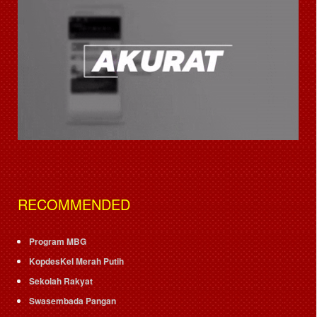
RECOMMENDED
Program MBG
KopdesKel Merah Putih
Sekolah Rakyat
Swasembada Pangan