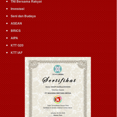
TNI Bersama Rakyat
Investasi
Seni dan Budaya
ASEAN
BRICS
AIPA
KTT G20
KTT IAF