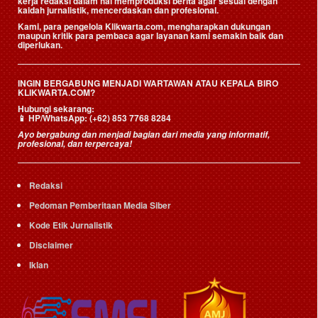
kerja redaksi dalam hal memproduksi berita agar sesuai dengan
kaidah jurnalistik, mencerdaskan dan profesional.
Kami, para pengelola Klikwarta.com, mengharapkan dukungan
maupun kritik para pembaca agar layanan kami semakin baik dan
diperlukan.
INGIN BERGABUNG MENJADI WARTAWAN ATAU KEPALA BIRO
KLIKWARTA.COM?
Hubungi sekarang:
📱
HP/WhatsApp:
(+62) 853 7768 8284
Ayo bergabung dan menjadi bagian dari media yang informatif,
profesional, dan terpercaya!
Redaksi
Pedoman Pemberitaan Media Siber
Kode Etik Jurnalistik
Disclaimer
Iklan