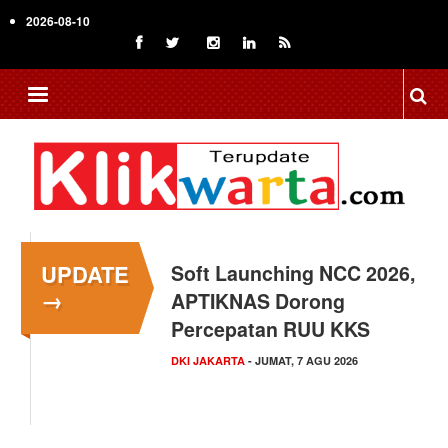
Skip
2026-08-10
to
main
content
UPDATE
Menkop Bawa Semangat
→
Koperasi ke Festival
Lembah Baliem Wamena
NASIONAL
- JUMAT, 7 AGU 2026