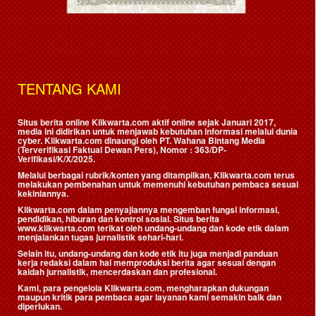
TENTANG KAMI
Situs berita online Klikwarta.com aktif online sejak Januari 2017,
media ini didirikan untuk menjawab kebutuhan informasi melalui dunia
cyber. Klikwarta.com dinaungi oleh
PT. Wahana Bintang Media
(Terverifikasi Faktual Dewan Pers)
, Nomor : 363/DP-
Verifikasi/K/X/2025.
Melalui berbagai rubrik/konten yang ditampilkan, Klikwarta.com terus
melakukan pembenahan untuk memenuhi kebutuhan pembaca sesuai
kekiniannya.
Klikwarta.com dalam penyajiannya mengemban fungsi informasi,
pendidikan, hiburan dan kontrol sosial. Situs berita
www.klikwarta.com terikat oleh undang-undang dan kode etik dalam
menjalankan tugas jurnalistik sehari-hari.
Selain itu, undang-undang dan kode etik itu juga menjadi panduan
kerja redaksi dalam hal memproduksi berita agar sesuai dengan
kaidah jurnalistik, mencerdaskan dan profesional.
Kami, para pengelola Klikwarta.com, mengharapkan dukungan
maupun kritik para pembaca agar layanan kami semakin baik dan
diperlukan.