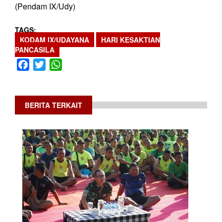
(Pendam IX/Udy)
TAGS
KODAM IX/UDAYANA
HARI KESAKTIAN
PANCASILA
Facebook
Twitter
WhatsApp
BERITA TERKAIT