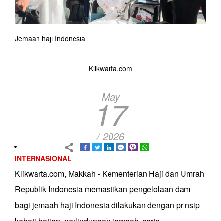
Jemaah haji Indonesia
Klikwarta.com
May
17
/ 2026
INTERNASIONAL
Klikwarta.com, Makkah - Kementerian Haji dan Umrah
Republik Indonesia memastikan pengelolaan dam
bagi jemaah haji Indonesia dilakukan dengan prinsip
kehati-hatian, perlindungan jemaah, serta