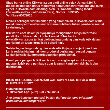
Situs berita online Klikwarta.com aktif online sejak Januari 2017,
media ini didirikan untuk menjawab kebutuhan informasi melalui dunia
cyber. Klikwarta.com dinaungi oleh
PT. Wahana Bintang Media
(Terverifikasi Faktual Dewan Pers)
, Nomor : 363/DP-
Verifikasi/K/X/2025.
Melalui berbagai rubrik/konten yang ditampilkan, Klikwarta.com terus
melakukan pembenahan untuk memenuhi kebutuhan pembaca sesuai
kekiniannya.
Klikwarta.com dalam penyajiannya mengemban fungsi informasi,
pendidikan, hiburan dan kontrol sosial. Situs berita
www.klikwarta.com terikat oleh undang-undang dan kode etik dalam
menjalankan tugas jurnalistik sehari-hari.
Selain itu, undang-undang dan kode etik itu juga menjadi panduan
kerja redaksi dalam hal memproduksi berita agar sesuai dengan
kaidah jurnalistik, mencerdaskan dan profesional.
Kami, para pengelola Klikwarta.com, mengharapkan dukungan
maupun kritik para pembaca agar layanan kami semakin baik dan
diperlukan.
INGIN BERGABUNG MENJADI WARTAWAN ATAU KEPALA BIRO
KLIKWARTA.COM?
Hubungi sekarang:
📱
HP/WhatsApp:
(+62) 853 7768 8284
Ayo bergabung dan menjadi bagian dari media yang informatif,
profesional, dan terpercaya!