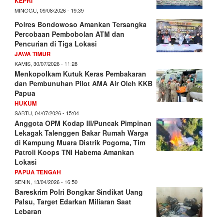
KEPRI
MINGGU, 09/08/2026 - 19:39
Polres Bondowoso Amankan Tersangka
Percobaan Pembobolan ATM dan
Pencurian di Tiga Lokasi
JAWA TIMUR
KAMIS, 30/07/2026 - 11:28
Menkopolkam Kutuk Keras Pembakaran
dan Pembunuhan Pilot AMA Air Oleh KKB
Papua
HUKUM
SABTU, 04/07/2026 - 15:04
Anggota OPM Kodap III/Puncak Pimpinan
Lekagak Talenggen Bakar Rumah Warga
di Kampung Muara Distrik Pogoma, Tim
Patroli Koops TNI Habema Amankan
Lokasi
PAPUA TENGAH
SENIN, 13/04/2026 - 16:50
Bareskrim Polri Bongkar Sindikat Uang
Palsu, Target Edarkan Miliaran Saat
Lebaran