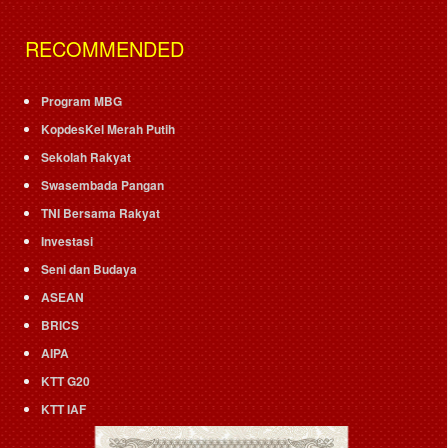
RECOMMENDED
Program MBG
KopdesKel Merah Putih
Sekolah Rakyat
Swasembada Pangan
TNI Bersama Rakyat
Investasi
Seni dan Budaya
ASEAN
BRICS
AIPA
KTT G20
KTT IAF