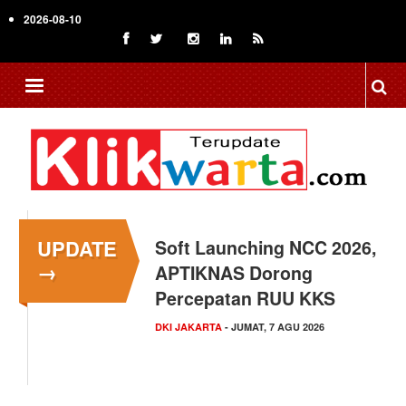
Skip
2026-08-10
to
main
content
UPDATE
Menkop Bawa Semangat
→
Koperasi ke Festival
Lembah Baliem Wamena
NASIONAL
- JUMAT, 7 AGU 2026