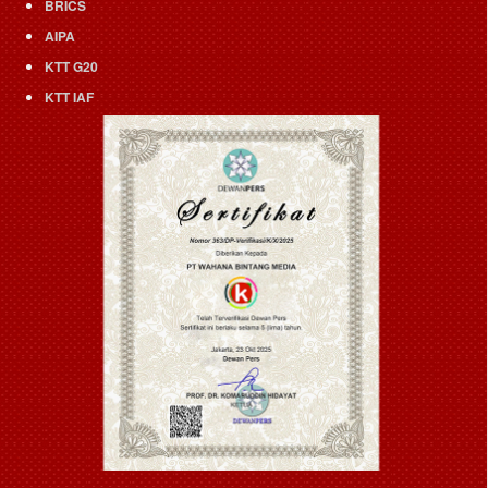
BRICS
AIPA
KTT G20
KTT IAF