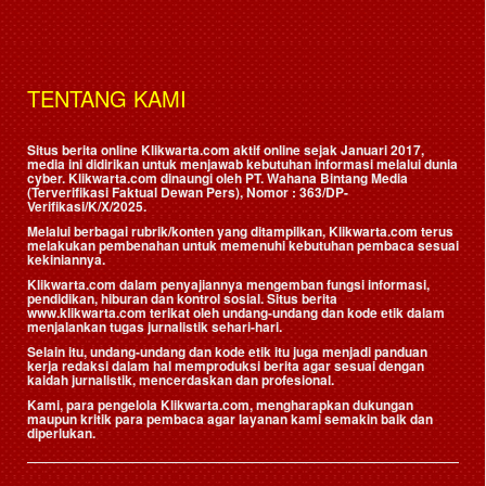
TENTANG KAMI
Situs berita online Klikwarta.com aktif online sejak Januari 2017,
media ini didirikan untuk menjawab kebutuhan informasi melalui dunia
cyber. Klikwarta.com dinaungi oleh
PT. Wahana Bintang Media
(Terverifikasi Faktual Dewan Pers)
, Nomor : 363/DP-
Verifikasi/K/X/2025.
Melalui berbagai rubrik/konten yang ditampilkan, Klikwarta.com terus
melakukan pembenahan untuk memenuhi kebutuhan pembaca sesuai
kekiniannya.
Klikwarta.com dalam penyajiannya mengemban fungsi informasi,
pendidikan, hiburan dan kontrol sosial. Situs berita
www.klikwarta.com terikat oleh undang-undang dan kode etik dalam
menjalankan tugas jurnalistik sehari-hari.
Selain itu, undang-undang dan kode etik itu juga menjadi panduan
kerja redaksi dalam hal memproduksi berita agar sesuai dengan
kaidah jurnalistik, mencerdaskan dan profesional.
Kami, para pengelola Klikwarta.com, mengharapkan dukungan
maupun kritik para pembaca agar layanan kami semakin baik dan
diperlukan.