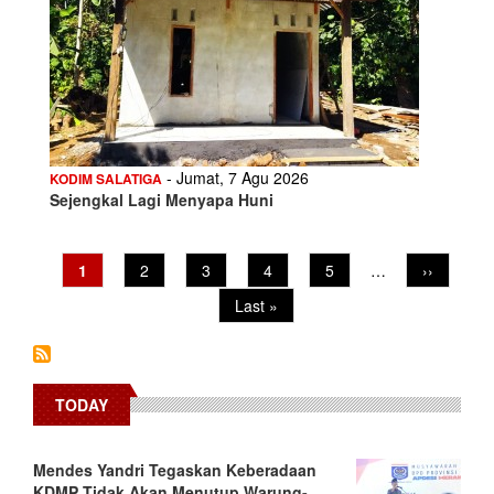
- Jumat, 7 Agu 2026
KODIM SALATIGA
Sejengkal Lagi Menyapa Huni
Pagination
Current
1
Page
2
Page
3
Page
4
Page
5
…
Next
››
page
page
Last
Last »
page
TODAY
Mendes Yandri Tegaskan Keberadaan
KDMP Tidak Akan Menutup Warung-