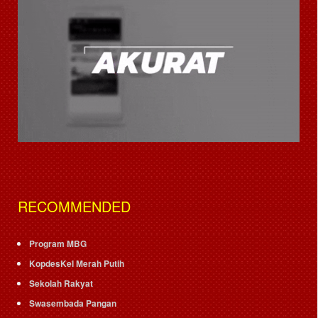
RECOMMENDED
Program MBG
KopdesKel Merah Putih
Sekolah Rakyat
Swasembada Pangan