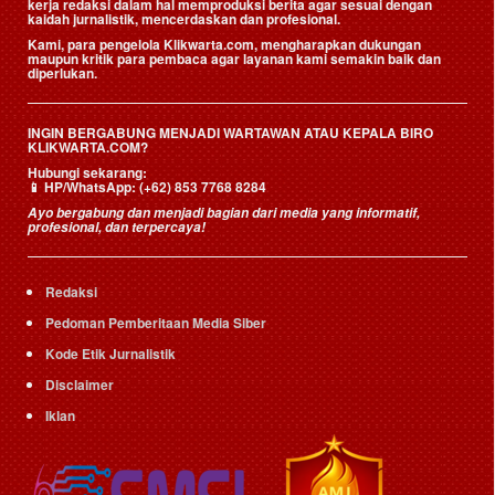
kerja redaksi dalam hal memproduksi berita agar sesuai dengan
kaidah jurnalistik, mencerdaskan dan profesional.
Kami, para pengelola Klikwarta.com, mengharapkan dukungan
maupun kritik para pembaca agar layanan kami semakin baik dan
diperlukan.
INGIN BERGABUNG MENJADI WARTAWAN ATAU KEPALA BIRO
KLIKWARTA.COM?
Hubungi sekarang:
📱
HP/WhatsApp:
(+62) 853 7768 8284
Ayo bergabung dan menjadi bagian dari media yang informatif,
profesional, dan terpercaya!
Redaksi
Pedoman Pemberitaan Media Siber
Kode Etik Jurnalistik
Disclaimer
Iklan