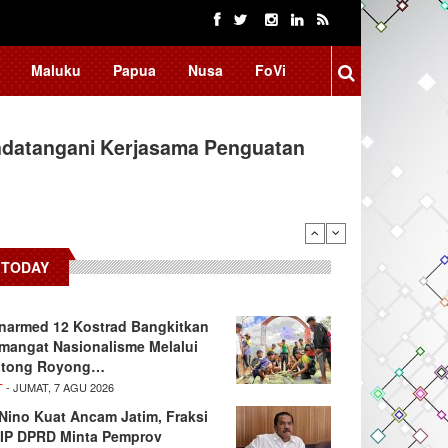
Maluku
Papua
Nusa
FoVi
ndatangani Kerjasama Penguatan
TODAY
narmed 12 Kostrad Bangkitkan
mangat Nasionalisme Melalui
tong Royong…
T
- JUMAT, 7 AGU 2026
 Nino Kuat Ancam Jatim, Fraksi
IP DPRD Minta Pemprov