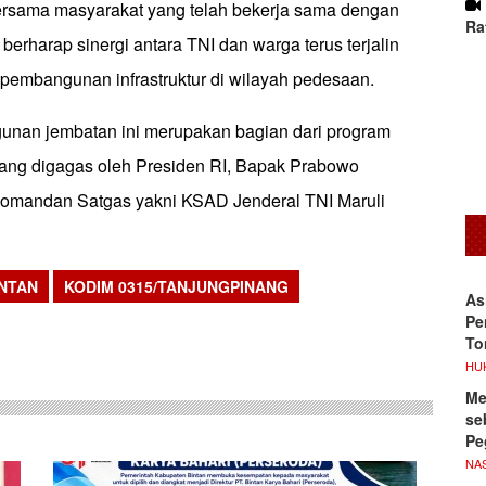
ersama masyarakat yang telah bekerja sama dengan
Ra
berharap sinergi antara TNI dan warga terus terjalin
embangunan infrastruktur di wilayah pedesaan.
unan jembatan ini merupakan bagian dari program
ang digagas oleh Presiden RI, Bapak Prabowo
Komandan Satgas yakni KSAD Jenderal TNI Maruli
NTAN
KODIM 0315/TANJUNGPINANG
As
sApp
Pe
To
HU
Me
se
Pe
NA