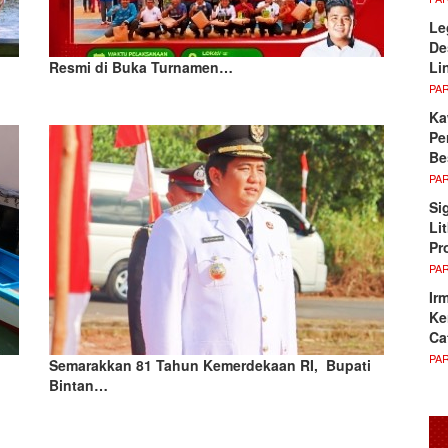
Le
De
Li
Resmi di Buka Turnamen…
PA
Ka
Pe
Be
PA
Si
Li
Pr
PA
Ir
Ke
Ca
PA
Semarakkan 81 Tahun Kemerdekaan RI, Bupati
Bintan…