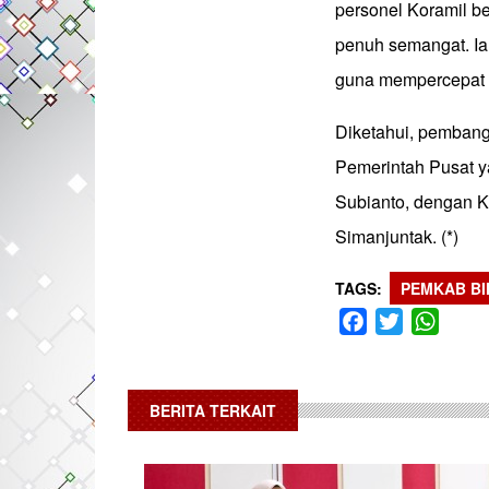
personel Koramil b
penuh semangat. Ia 
guna mempercepat p
Diketahui, pembang
Pemerintah Pusat y
Subianto, dengan 
Simanjuntak. (*)
TAGS
PEMKAB BI
Facebook
Twitter
What
BERITA TERKAIT