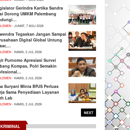
gislator Gerindra Kartika Sandra
si Dorong UMKM Palembang
ndungi…
RLEMEN
- JUMAT, 7 AGU 2026
wendra Tegaskan Jangan Sampai
rusahaan Digital Global Untung
sar,…
RLEMEN
- KAMIS, 2 JUL 2026
git Purnomo Apresiasi Survei
tbang Kompas, Polri Semakin
ofesional…
RLEMEN
- KAMIS, 2 JUL 2026
ma Suryani Minta BPJS Perluas
rja Sama Penyediaan Layanan
th Lab
RLEMEN
- KAMIS, 2 JUL 2026
NEXT
KRIMINAL