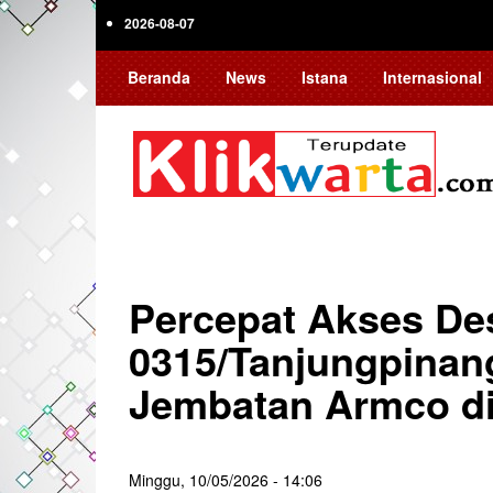
Skip
2026-08-07
to
main
Beranda
News
Istana
Internasional
content
Percepat Akses De
0315/Tanjungpinan
Jembatan Armco di
Minggu, 10/05/2026 - 14:06