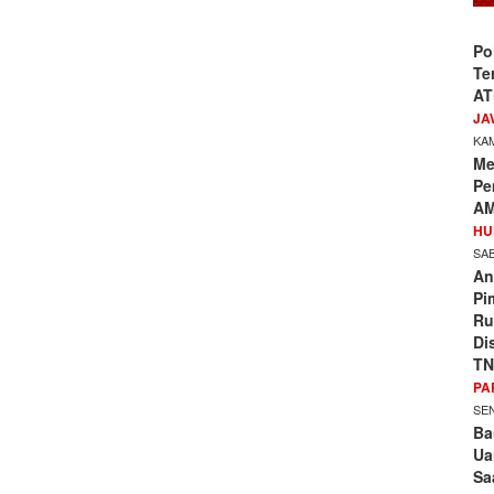
Po
Te
AT
JA
KAM
Me
Pe
AM
HU
SAB
An
Pi
Ru
Di
TN
PA
SEN
Ba
Ua
Sa