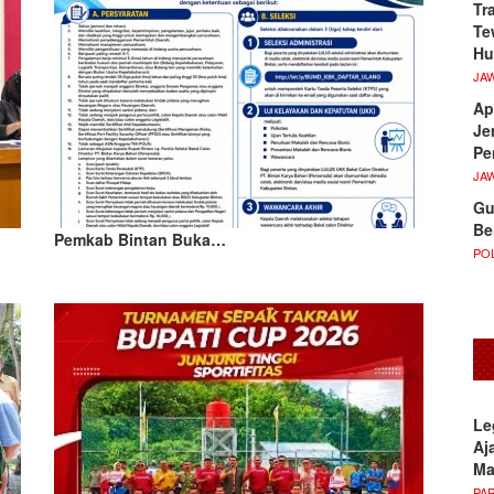
Tr
Te
Hu
JA
Ap
Je
Pe
JA
Gu
Be
Pemkab Bintan Buka…
POL
Le
Aj
M
PA