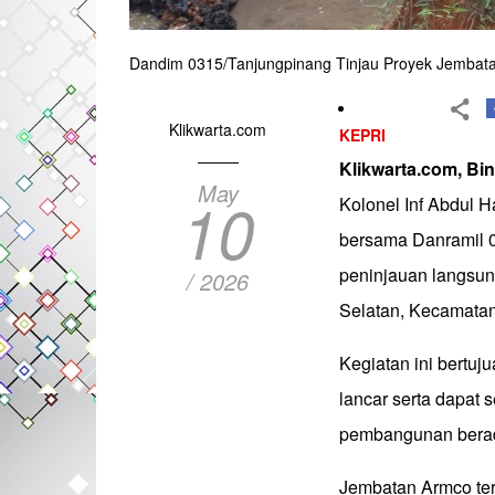
Dandim 0315/Tanjungpinang Tinjau Proyek Jembata
Klikwarta.com
KEPRI
Klikwarta.com, Bi
May
10
Kolonel Inf Abdul H
bersama Danramil 0
peninjauan langsu
/ 2026
Selatan, Kecamatan
Kegiatan ini bertu
lancar serta dapat 
pembangunan berada
Jembatan Armco ter