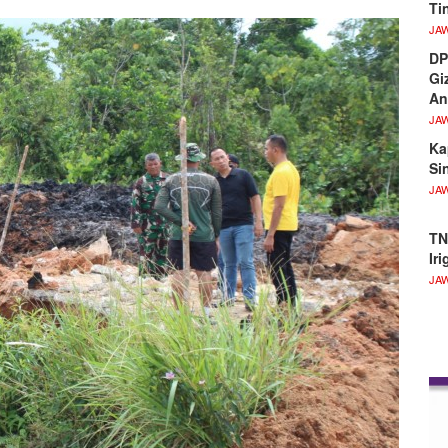
Ti
JA
DP
Gi
An
JA
Ka
Si
JA
TN
Ir
JA