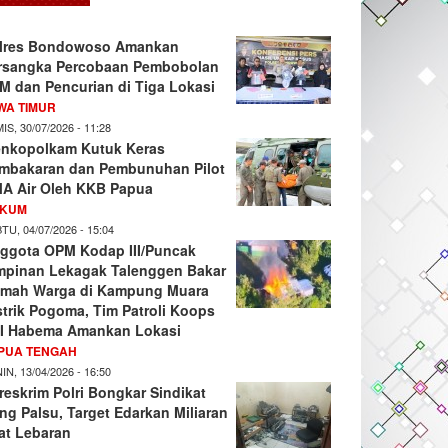
lres Bondowoso Amankan
rsangka Percobaan Pembobolan
M dan Pencurian di Tiga Lokasi
WA TIMUR
IS, 30/07/2026 - 11:28
nkopolkam Kutuk Keras
mbakaran dan Pembunuhan Pilot
A Air Oleh KKB Papua
KUM
TU, 04/07/2026 - 15:04
ggota OPM Kodap III/Puncak
mpinan Lekagak Talenggen Bakar
mah Warga di Kampung Muara
strik Pogoma, Tim Patroli Koops
I Habema Amankan Lokasi
PUA TENGAH
IN, 13/04/2026 - 16:50
reskrim Polri Bongkar Sindikat
ng Palsu, Target Edarkan Miliaran
at Lebaran