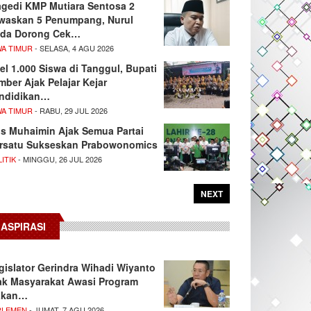
agedi KMP Mutiara Sentosa 2
waskan 5 Penumpang, Nurul
da Dorong Cek…
WA TIMUR
- SELASA, 4 AGU 2026
el 1.000 Siswa di Tanggul, Bupati
mber Ajak Pelajar Kejar
ndidikan…
WA TIMUR
- RABU, 29 JUL 2026
s Muhaimin Ajak Semua Partai
rsatu Sukseskan Prabowonomics
ITIK
- MINGGU, 26 JUL 2026
NEXT
ASPIRASI
gislator Gerindra Wihadi Wiyanto
ak Masyarakat Awasi Program
akan…
RLEMEN
- JUMAT, 7 AGU 2026