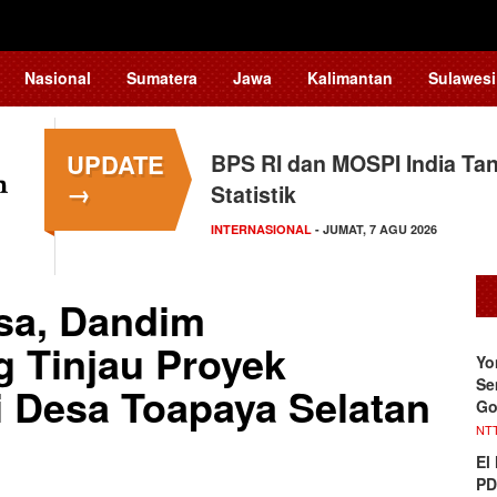
Nasional
Sumatera
Jawa
Kalimantan
Sulawesi
UPDATE
BPS RI dan MOSPI India Ta
→
Statistik
INTERNASIONAL
- JUMAT, 7 AGU 2026
sa, Dandim
g Tinjau Proyek
Yo
Se
 Desa Toapaya Selatan
Go
NT
El
PD