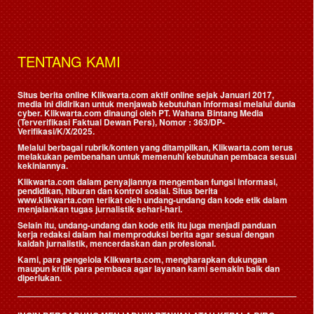
TENTANG KAMI
Situs berita online Klikwarta.com aktif online sejak Januari 2017,
media ini didirikan untuk menjawab kebutuhan informasi melalui dunia
cyber. Klikwarta.com dinaungi oleh
PT. Wahana Bintang Media
(Terverifikasi Faktual Dewan Pers)
, Nomor : 363/DP-
Verifikasi/K/X/2025.
Melalui berbagai rubrik/konten yang ditampilkan, Klikwarta.com terus
melakukan pembenahan untuk memenuhi kebutuhan pembaca sesuai
kekiniannya.
Klikwarta.com dalam penyajiannya mengemban fungsi informasi,
pendidikan, hiburan dan kontrol sosial. Situs berita
www.klikwarta.com terikat oleh undang-undang dan kode etik dalam
menjalankan tugas jurnalistik sehari-hari.
Selain itu, undang-undang dan kode etik itu juga menjadi panduan
kerja redaksi dalam hal memproduksi berita agar sesuai dengan
kaidah jurnalistik, mencerdaskan dan profesional.
Kami, para pengelola Klikwarta.com, mengharapkan dukungan
maupun kritik para pembaca agar layanan kami semakin baik dan
diperlukan.