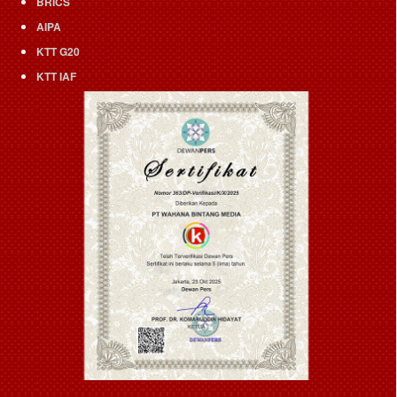
BRICS
AIPA
KTT G20
KTT IAF