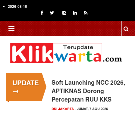
Skip
2026-08-10
to
main
content
UPDATE
Menkop Bawa Semangat
→
Koperasi ke Festival
Lembah Baliem Wamena
NASIONAL
- JUMAT, 7 AGU 2026