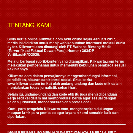
TENTANG KAMI
Situs berita online Klikwarta.com aktif online sejak Januari 2017,
media ini didirikan untuk menjawab kebutuhan informasi melalui dunia
cyber. Klikwarta.com dinaungi oleh
PT. Wahana Bintang Media
(Terverifikasi Faktual Dewan Pers)
, Nomor : 363/DP-
Verifikasi/K/X/2025.
Melalui berbagai rubrik/konten yang ditampilkan, Klikwarta.com terus
melakukan pembenahan untuk memenuhi kebutuhan pembaca sesuai
kekiniannya.
Klikwarta.com dalam penyajiannya mengemban fungsi informasi,
pendidikan, hiburan dan kontrol sosial. Situs berita
www.klikwarta.com terikat oleh undang-undang dan kode etik dalam
menjalankan tugas jurnalistik sehari-hari.
Selain itu, undang-undang dan kode etik itu juga menjadi panduan
kerja redaksi dalam hal memproduksi berita agar sesuai dengan
kaidah jurnalistik, mencerdaskan dan profesional.
Kami, para pengelola Klikwarta.com, mengharapkan dukungan
maupun kritik para pembaca agar layanan kami semakin baik dan
diperlukan.
INGIN BERGABUNG MENJADI WARTAWAN ATAU KEPALA BIRO