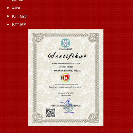
AIPA
KTT G20
KTT IAF