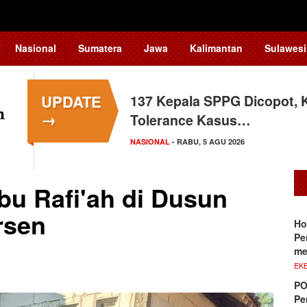
Nasional
Sumatera
Jawa
Kalimantan
Sulawesi
UPDATE
137 Kepala SPPG Dicopot, 
→
Tolerance Kasus…
NASIONAL
- RABU, 5 AGU 2026
bu Rafi'ah di Dusun
rsen
Ho
Pe
me
EKB
PO
Pe