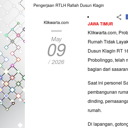
Pengerjaan RTLH Rafiah Dusun Klagin
Klikwarta.com
JAWA TIMUR
Klikwarta.com, Pro
May
09
Rumah Tidak Layak H
Dusun Klagin RT 1
Probolinggo, telah
/ 2026
bagian dari sasara
Saat ini personel 
pembangunan rumah
dinding, pemasanga
rumah.
Di lapangan, goton