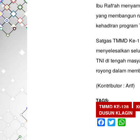
Ibu Rafi'ah menyam
yang membangun ru
kehadiran program
Satgas TMMD Ke-12
menyelesaikan selur
TNI di tengah masy
royong dalam mem
(Kontributor : Arif)
TAGS
TMMD KE-128
K
DUSUN KLAGIN
Facebook
Twitter
What