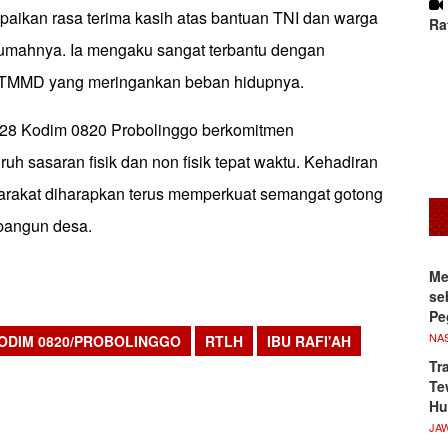
paikan rasa terima kasih atas bantuan TNI dan warga
Ra
mahnya. Ia mengaku sangat terbantu dengan
 TMMD yang meringankan beban hidupnya.
8 Kodim 0820 Probolinggo berkomitmen
uh sasaran fisik dan non fisik tepat waktu. Kehadiran
arakat diharapkan terus memperkuat semangat gotong
bangun desa.
Me
se
Pe
NA
ODIM 0820/PROBOLINGGO
RTLH
IBU RAFI'AH
Tr
Te
sApp
Hu
JA