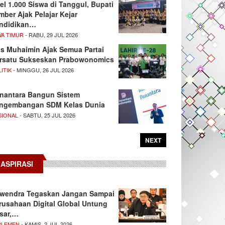
el 1.000 Siswa di Tanggul, Bupati
mber Ajak Pelajar Kejar
ndidikan…
WA TIMUR
- RABU, 29 JUL 2026
s Muhaimin Ajak Semua Partai
rsatu Sukseskan Prabowonomics
ITIK
- MINGGU, 26 JUL 2026
nantara Bangun Sistem
ngembangan SDM Kelas Dunia
SIONAL
- SABTU, 25 JUL 2026
NEXT
ASPIRASI
wendra Tegaskan Jangan Sampai
rusahaan Digital Global Untung
sar,…
RLEMEN
- KAMIS, 2 JUL 2026