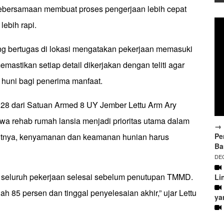
ebersamaan membuat proses pengerjaan lebih cepat
lebih rapi.
g bertugas di lokasi mengatakan pekerjaan memasuki
memastikan setiap detail dikerjakan dengan teliti agar
 huni bagi penerima manfaat.
8 dari Satuan Armed 8 UY Jember Lettu Arm Ary
 rehab rumah lansia menjadi prioritas utama dalam
→ 
Pe
rutnya, kenyamanan dan keamanan hunian harus
Ba
DEC
 seluruh pekerjaan selesai sebelum penutupan TMMD.
Li
ah 85 persen dan tinggal penyelesaian akhir,” ujar Lettu
ya