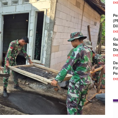
EKB
Pe
(P
Di
EKB
Gu
Na
Di
EKB
Da
Fi
Pe
EKB