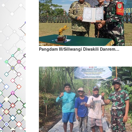
Pangdam III/Siliwangi Diwakili Danrem…