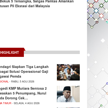
Bekuk 5 Tersangka, Satgas Pamtas Amankan
tusan Pil Ekstasi dari Malaysia
HIGHLIGHT
ndagri Siapkan Tiga Langkah
bagai Solusi Operasional Gaji
gawai Pemda
SIONAL
- RABU, 5 AGU 2026
agedi KMP Mutiara Sentosa 2
waskan 5 Penumpang, Nurul
da Dorong Cek…
WA TIMUR
- SELASA, 4 AGU 2026