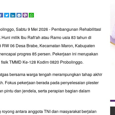
bolinggo, Sabtu 9 Mei 2026 - Pembangunan Rehabilitasi
uni milik Ibu Rafi'ah atau Ramo usia 83 tahun di
8 RW 06 Desa Brabe, Kecamatan Maron, Kabupaten
 mencapai progres 85 persen. Pekerjaan ini merupakan
n fisik TMMD Ke-128 Kodim 0820 Probolinggo.
Satgas bersama warga tengah merampungkan tahap akhir
. Fokus pekerjaan berada pada penyelesaian plester
n pintu dan jendela, serta perapian bagian dalam
g royong antara anggota TNI dan masyarakat berjalan