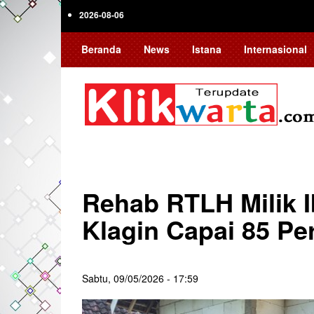
Skip
2026-08-06
to
main
Beranda
News
Istana
Internasional
content
Rehab RTLH Milik I
Klagin Capai 85 Pe
Sabtu, 09/05/2026 - 17:59