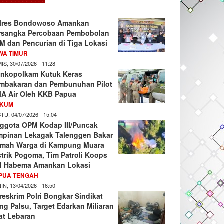
lres Bondowoso Amankan
rsangka Percobaan Pembobolan
M dan Pencurian di Tiga Lokasi
WA TIMUR
IS, 30/07/2026 - 11:28
nkopolkam Kutuk Keras
mbakaran dan Pembunuhan Pilot
A Air Oleh KKB Papua
KUM
TU, 04/07/2026 - 15:04
ggota OPM Kodap III/Puncak
mpinan Lekagak Talenggen Bakar
mah Warga di Kampung Muara
strik Pogoma, Tim Patroli Koops
I Habema Amankan Lokasi
PUA TENGAH
IN, 13/04/2026 - 16:50
reskrim Polri Bongkar Sindikat
ng Palsu, Target Edarkan Miliaran
at Lebaran