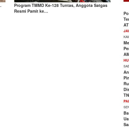
…
Program TMMD Ke-128 Tuntas, Anggota Satgas
Resmi Pamit ke…
Po
Te
AT
JA
KAM
Me
Pe
AM
HU
SAB
An
Pi
Ru
Di
TN
PA
SEN
Ba
Ua
Sa