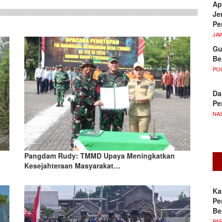
Ap
Je
Pe
JA
Gu
Be
POL
Da
Pe
NA
Pangdam Rudy: TMMD Upaya Meningkatkan
Kesejahteraan Masyarakat…
Ka
Pe
Be
PA