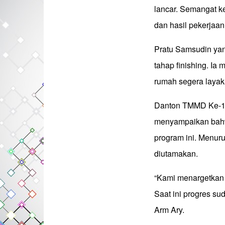
lancar. Semangat k
dan hasil pekerjaan 
Pratu Samsudin yan
tahap finishing. Ia 
rumah segera layak
Danton TMMD Ke-12
menyampaikan bahwa
program ini. Menu
diutamakan.
“Kami menargetkan
Saat ini progres sud
Arm Ary.