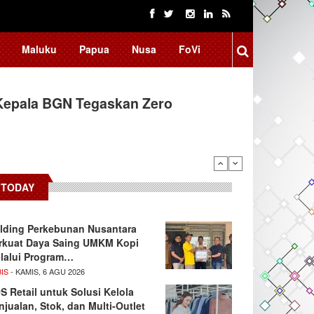
Maluku
Papua
Nusa
FoVi
Kepala BGN Tegaskan Zero
TODAY
lding Perkebunan Nusantara
rkuat Daya Saing UMKM Kopi
lalui Program…
IS
- KAMIS, 6 AGU 2026
S Retail untuk Solusi Kelola
njualan, Stok, dan Multi-Outlet