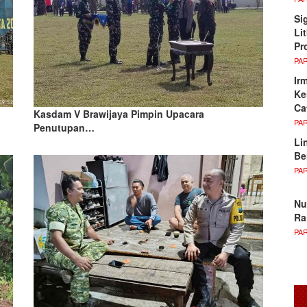
Si
Li
Pr
PA
Ir
Ke
Ca
Kasdam V Brawijaya Pimpin Upacara
PA
Penutupan…
Li
Be
PA
Nu
Ra
PA