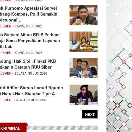
git Purnomo Apresiasi Survei
tbang Kompas, Polri Semakin
ofesional…
RLEMEN
- KAMIS, 2 JUL 2026
ma Suryani Minta BPJS Perluas
rja Sama Penyediaan Layanan
th Lab
RLEMEN
- KAMIS, 2 JUL 2026
ndungi Hak Sipil, Fraksi PKB
rikan 8 Catatan RUU Siber
RLEMEN
- SELASA, 30 JUN 2026
rul Arifin: Status Lanud Ngurah
i Harus Naik Standar Tipe A
RLEMEN
- SABTU, 27 JUN 2026
NEXT
KRIMINAL