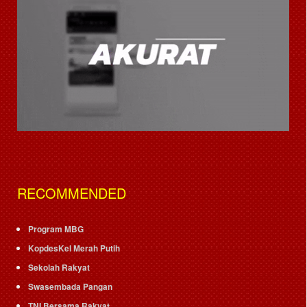
RECOMMENDED
Program MBG
KopdesKel Merah Putih
Sekolah Rakyat
Swasembada Pangan
TNI Bersama Rakyat