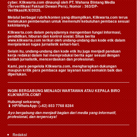
cyber. Klikwarta.com dinaungi oleh
PT. Wahana Bintang Media
(Terverifikasi Faktual Dewan Pers)
, Nomor : 363/DP-
Verifikasi/K/X/2025.
Melalui berbagai rubrik/konten yang ditampilkan, Klikwarta.com terus
melakukan pembenahan untuk memenuhi kebutuhan pembaca sesuai
kekiniannya.
Klikwarta.com dalam penyajiannya mengemban fungsi informasi,
pendidikan, hiburan dan kontrol sosial. Situs berita
www.klikwarta.com terikat oleh undang-undang dan kode etik dalam
menjalankan tugas jurnalistik sehari-hari.
Selain itu, undang-undang dan kode etik itu juga menjadi panduan
kerja redaksi dalam hal memproduksi berita agar sesuai dengan
kaidah jurnalistik, mencerdaskan dan profesional.
Kami, para pengelola Klikwarta.com, mengharapkan dukungan
maupun kritik para pembaca agar layanan kami semakin baik dan
diperlukan.
INGIN BERGABUNG MENJADI WARTAWAN ATAU KEPALA BIRO
KLIKWARTA.COM?
Hubungi sekarang:
📱
HP/WhatsApp:
(+62) 853 7768 8284
Ayo bergabung dan menjadi bagian dari media yang informatif,
profesional, dan terpercaya!
Redaksi