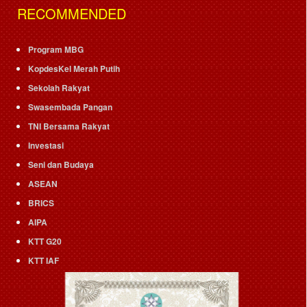
RECOMMENDED
Program MBG
KopdesKel Merah Putih
Sekolah Rakyat
Swasembada Pangan
TNI Bersama Rakyat
Investasi
Seni dan Budaya
ASEAN
BRICS
AIPA
KTT G20
KTT IAF