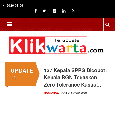
Skip
2026-08-06
to
main
content
UPDATE
137 Kepala SPPG Dicopot,
Siswa Sekolah Rakyat
→
Kepala BGN Tegaskan
Makassar Raih Prestasi
Zero Tolerance Kasus…
Akademik Tingkat
Nasional
NASIONAL
- RABU, 5 AGU 2026
SULAWESI SELATAN
- SELASA, 4 AGU 2026