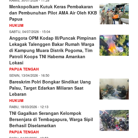
Menkopolkam Kutuk Keras Pembakaran
dan Pembunuhan Pilot AMA Air Oleh KKB
Papua
HUKUM
SABTU, 04/07/2026 - 15:04
Anggota OPM Kodap III/Puncak Pimpinan
Lekagak Talenggen Bakar Rumah Warga
di Kampung Muara Distrik Pogoma, Tim
Patroli Koops TNI Habema Amankan
Lokasi
PAPUA TENGAH
SENIN, 13/04/2026 - 16:50
Bareskrim Polri Bongkar Sindikat Uang
Palsu, Target Edarkan Miliaran Saat
Lebaran
HUKUM
RABU, 18/03/2026 - 12:13
TNI Gagalkan Serangan Kelompok
Bersenjata di Tembagapura, Warga Sipil
Berhasil Diselamatkan
PAPUA TENGAH
RABU, 04/03/2026 - 19:58