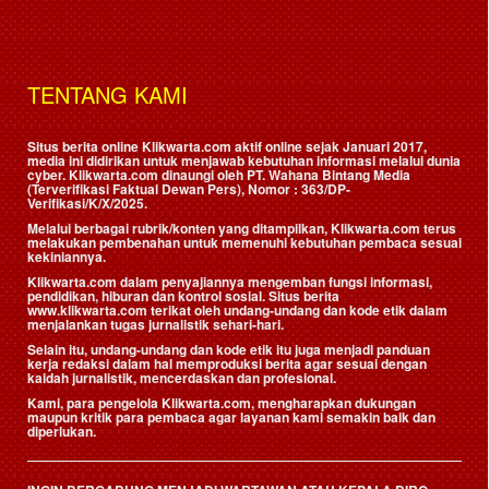
TENTANG KAMI
Situs berita online Klikwarta.com aktif online sejak Januari 2017,
media ini didirikan untuk menjawab kebutuhan informasi melalui dunia
cyber. Klikwarta.com dinaungi oleh
PT. Wahana Bintang Media
(Terverifikasi Faktual Dewan Pers)
, Nomor : 363/DP-
Verifikasi/K/X/2025.
Melalui berbagai rubrik/konten yang ditampilkan, Klikwarta.com terus
melakukan pembenahan untuk memenuhi kebutuhan pembaca sesuai
kekiniannya.
Klikwarta.com dalam penyajiannya mengemban fungsi informasi,
pendidikan, hiburan dan kontrol sosial. Situs berita
www.klikwarta.com terikat oleh undang-undang dan kode etik dalam
menjalankan tugas jurnalistik sehari-hari.
Selain itu, undang-undang dan kode etik itu juga menjadi panduan
kerja redaksi dalam hal memproduksi berita agar sesuai dengan
kaidah jurnalistik, mencerdaskan dan profesional.
Kami, para pengelola Klikwarta.com, mengharapkan dukungan
maupun kritik para pembaca agar layanan kami semakin baik dan
diperlukan.