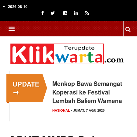
Skip
2026-08-10
to
main
content
UPDATE
Tingkatkan Daya Saing
→
Indonesia, BRIN Fokus
Kembangkan Teknologi…
NASIONAL
- JUMAT, 7 AGU 2026