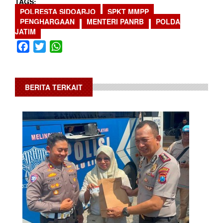
TAGS
POLRESTA SIDOARJO
SPKT MMPP
PENGHARGAAN
MENTERI PANRB
POLDA
JATIM
Facebook
Twitter
WhatsApp
BERITA TERKAIT