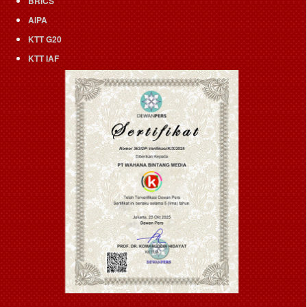
BRICS
AIPA
KTT G20
KTT IAF