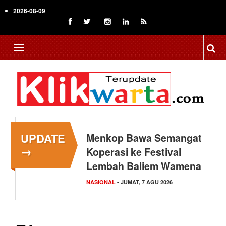
Skip
2026-08-09
to
main
content
UPDATE
Menkop Bawa Semangat
Tingkatkan Daya Saing
→
Koperasi ke Festival
Indonesia, BRIN Fokus
Lembah Baliem Wamena
Kembangkan Teknologi…
NASIONAL
NASIONAL
- JUMAT, 7 AGU 2026
- JUMAT, 7 AGU 2026