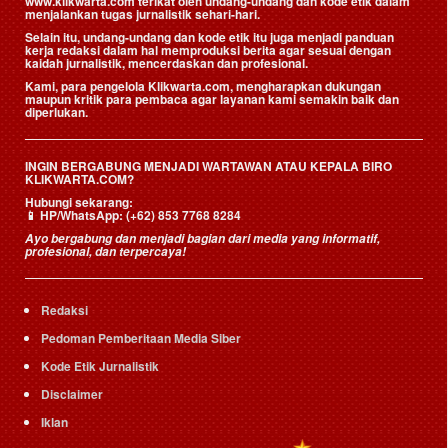
www.klikwarta.com terikat oleh undang-undang dan kode etik dalam
menjalankan tugas jurnalistik sehari-hari.
Selain itu, undang-undang dan kode etik itu juga menjadi panduan
kerja redaksi dalam hal memproduksi berita agar sesuai dengan
kaidah jurnalistik, mencerdaskan dan profesional.
Kami, para pengelola Klikwarta.com, mengharapkan dukungan
maupun kritik para pembaca agar layanan kami semakin baik dan
diperlukan.
INGIN BERGABUNG MENJADI WARTAWAN ATAU KEPALA BIRO
KLIKWARTA.COM?
Hubungi sekarang:
📱
HP/WhatsApp:
(+62) 853 7768 8284
Ayo bergabung dan menjadi bagian dari media yang informatif,
profesional, dan terpercaya!
Redaksi
Pedoman Pemberitaan Media Siber
Kode Etik Jurnalistik
Disclaimer
Iklan