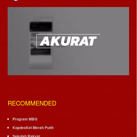
RECOMMENDED
Program MBG
KopdesKel Merah Putih
Sekolah Rakyat