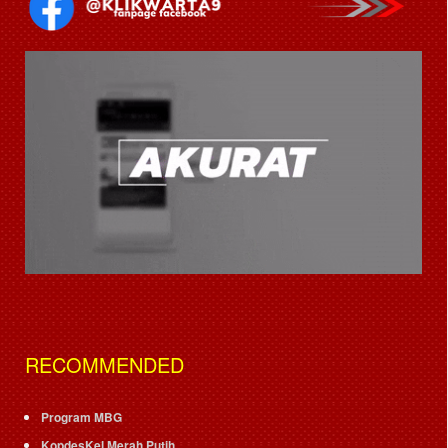
RECOMMENDED
Program MBG
KopdesKel Merah Putih