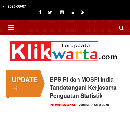
Skip
2026-08-07
to
main
content
UPDATE
BPS RI dan MOSPI India
Kapolsek Kedungkandang
→
Tandatangani Kerjasama
Klarifikasi Isu "Tangkap
Penguatan Statistik
Lepas",…
INTERNASIONAL
HUKUM
- KAMIS, 6 AGU 2026
- JUMAT, 7 AGU 2026