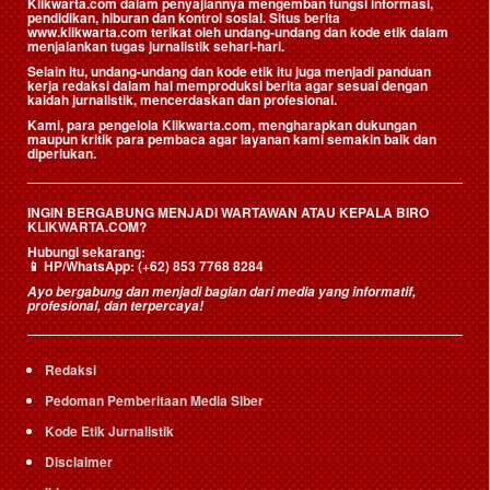
Klikwarta.com dalam penyajiannya mengemban fungsi informasi,
pendidikan, hiburan dan kontrol sosial. Situs berita
www.klikwarta.com terikat oleh undang-undang dan kode etik dalam
menjalankan tugas jurnalistik sehari-hari.
Selain itu, undang-undang dan kode etik itu juga menjadi panduan
kerja redaksi dalam hal memproduksi berita agar sesuai dengan
kaidah jurnalistik, mencerdaskan dan profesional.
Kami, para pengelola Klikwarta.com, mengharapkan dukungan
maupun kritik para pembaca agar layanan kami semakin baik dan
diperlukan.
INGIN BERGABUNG MENJADI WARTAWAN ATAU KEPALA BIRO
KLIKWARTA.COM?
Hubungi sekarang:
📱
HP/WhatsApp:
(+62) 853 7768 8284
Ayo bergabung dan menjadi bagian dari media yang informatif,
profesional, dan terpercaya!
Redaksi
Pedoman Pemberitaan Media Siber
Kode Etik Jurnalistik
Disclaimer