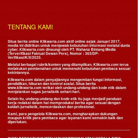
TENTANG KAMI
Situs berita online Klikwarta.com aktif online sejak Januari 2017,
media ini didirikan untuk menjawab kebutuhan informasi melalui dunia
cyber. Klikwarta.com dinaungi oleh
PT. Wahana Bintang Media
(Terverifikasi Faktual Dewan Pers)
, Nomor : 363/DP-
Verifikasi/K/X/2025.
Melalui berbagai rubrik/konten yang ditampilkan, Klikwarta.com terus
melakukan pembenahan untuk memenuhi kebutuhan pembaca sesuai
kekiniannya.
Klikwarta.com dalam penyajiannya mengemban fungsi informasi,
pendidikan, hiburan dan kontrol sosial. Situs berita
www.klikwarta.com terikat oleh undang-undang dan kode etik dalam
menjalankan tugas jurnalistik sehari-hari.
Selain itu, undang-undang dan kode etik itu juga menjadi panduan
kerja redaksi dalam hal memproduksi berita agar sesuai dengan
kaidah jurnalistik, mencerdaskan dan profesional.
Kami, para pengelola Klikwarta.com, mengharapkan dukungan
maupun kritik para pembaca agar layanan kami semakin baik dan
diperlukan.