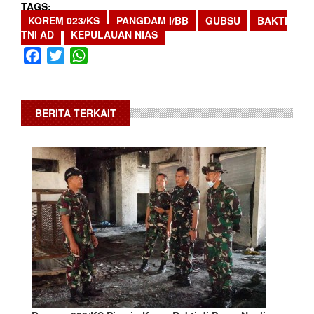
TAGS
KOREM 023/KS
PANGDAM I/BB
GUBSU
BAKTI
TNI AD
KEPULAUAN NIAS
Facebook
Twitter
WhatsApp
BERITA TERKAIT