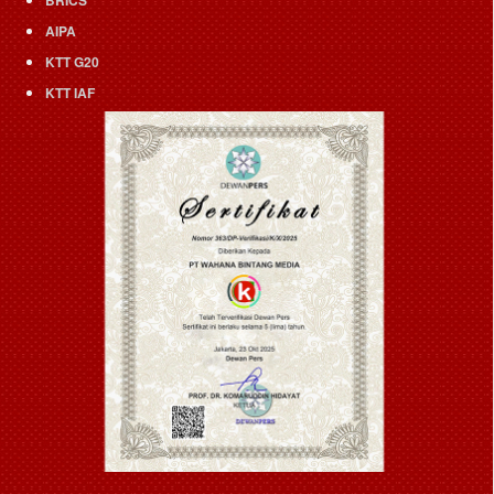
BRICS
AIPA
KTT G20
KTT IAF