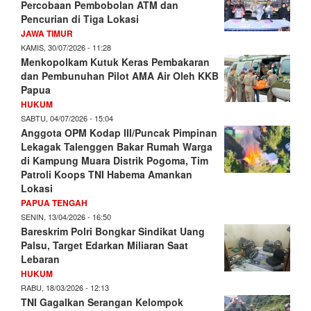
Percobaan Pembobolan ATM dan
Pencurian di Tiga Lokasi
JAWA TIMUR
KAMIS, 30/07/2026 - 11:28
Menkopolkam Kutuk Keras Pembakaran
dan Pembunuhan Pilot AMA Air Oleh KKB
Papua
HUKUM
SABTU, 04/07/2026 - 15:04
Anggota OPM Kodap III/Puncak Pimpinan
Lekagak Talenggen Bakar Rumah Warga
di Kampung Muara Distrik Pogoma, Tim
Patroli Koops TNI Habema Amankan
Lokasi
PAPUA TENGAH
SENIN, 13/04/2026 - 16:50
Bareskrim Polri Bongkar Sindikat Uang
Palsu, Target Edarkan Miliaran Saat
Lebaran
HUKUM
RABU, 18/03/2026 - 12:13
TNI Gagalkan Serangan Kelompok