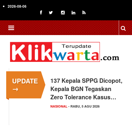
Skip
2026-08-06
to
main
content
UPDATE
137 Kepala SPPG Dicopot,
Siswa Sekolah Rakyat
→
Kepala BGN Tegaskan
Makassar Raih Prestasi
Zero Tolerance Kasus…
Akademik Tingkat
Nasional
NASIONAL
- RABU, 5 AGU 2026
SULAWESI SELATAN
- SELASA, 4 AGU 2026