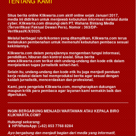
TENTANG KAMI
Situs berita online Klikwarta.com aktif online sejak Januari 2017,
media ini didirikan untuk menjawab kebutuhan informasi melalui dunia
cyber. Klikwarta.com dinaungi oleh
PT. Wahana Bintang Media
(Terverifikasi Faktual Dewan Pers)
, Nomor : 363/DP-
Verifikasi/K/X/2025.
Melalui berbagai rubrik/konten yang ditampilkan, Klikwarta.com terus
melakukan pembenahan untuk memenuhi kebutuhan pembaca sesuai
kekiniannya.
Klikwarta.com dalam penyajiannya mengemban fungsi informasi,
pendidikan, hiburan dan kontrol sosial. Situs berita
www.klikwarta.com terikat oleh undang-undang dan kode etik dalam
menjalankan tugas jurnalistik sehari-hari.
Selain itu, undang-undang dan kode etik itu juga menjadi panduan
kerja redaksi dalam hal memproduksi berita agar sesuai dengan
kaidah jurnalistik, mencerdaskan dan profesional.
Kami, para pengelola Klikwarta.com, mengharapkan dukungan
maupun kritik para pembaca agar layanan kami semakin baik dan
diperlukan.
INGIN BERGABUNG MENJADI WARTAWAN ATAU KEPALA BIRO
KLIKWARTA.COM?
Hubungi sekarang:
📱
HP/WhatsApp:
(+62) 853 7768 8284
Ayo bergabung dan menjadi bagian dari media yang informatif,