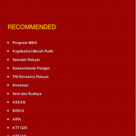
RECOMMENDED
Program MBG
KopdesKel Merah Putih
Sekolah Rakyat
Swasembada Pangan
TNI Bersama Rakyat
Investasi
Seni dan Budaya
ASEAN
BRICS
AIPA
KTT G20
KTT IAF