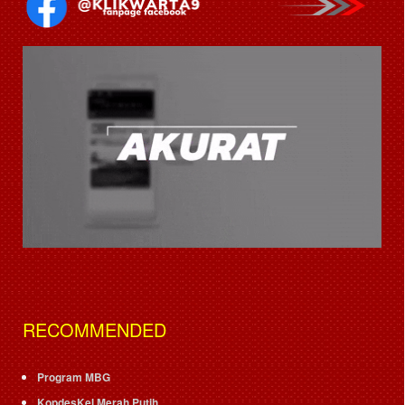
RECOMMENDED
Program MBG
KopdesKel Merah Putih