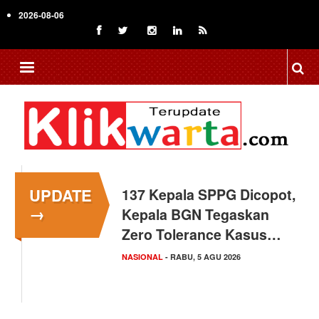
Skip
2026-08-06
to
main
content
UPDATE
137 Kepala SPPG Dicopot,
Siswa Sekolah Rakyat
→
Kepala BGN Tegaskan
Makassar Raih Prestasi
Zero Tolerance Kasus…
Akademik Tingkat
Nasional
NASIONAL
- RABU, 5 AGU 2026
SULAWESI SELATAN
- SELASA, 4 AGU 2026