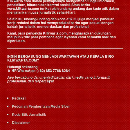
Klikwarta.com dalam penyajiannya mengemban fungsi informasi,
pendidikan, hiburan dan kontrol sosial. Situs berita
www.klikwarta.com terikat oleh undang-undang dan kode etik dalam
menjalankan tugas jurnalistik sehari-hari.
Selain itu, undang-undang dan kode etik itu juga menjadi panduan
kerja redaksi dalam hal memproduksi berita agar sesuai dengan
kaidah jurnalistik, mencerdaskan dan profesional.
Kami, para pengelola Klikwarta.com, mengharapkan dukungan
maupun kritik para pembaca agar layanan kami semakin baik dan
diperlukan.
INGIN BERGABUNG MENJADI WARTAWAN ATAU KEPALA BIRO
KLIKWARTA.COM?
Hubungi sekarang:
📱
HP/WhatsApp:
(+62) 853 7768 8284
Ayo bergabung dan menjadi bagian dari media yang informatif,
profesional, dan terpercaya!
Redaksi
Pedoman Pemberitaan Media Siber
Kode Etik Jurnalistik
Disclaimer