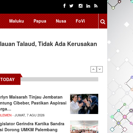
Maluku
Papua
Nusa
FoVi
auan Talaud, Tidak Ada Kerusakan
Kenalkan Red Fox dan Arctic Fox
TODAY
rlyn Maisarah Tinjau Jembatan
ntung Cibeber, Pastikan Aspirasi
rga…
RLEMEN
- JUMAT, 7 AGU 2026
gislator Gerindra Kartika Sandra
si Dorong UMKM Palembang