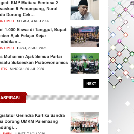
agedi KMP Mutiara Sentosa 2
waskan 5 Penumpang, Nurul
da Dorong Cek…
WA TIMUR
- SELASA, 4 AGU 2026
el 1.000 Siswa di Tanggul, Bupati
mber Ajak Pelajar Kejar
ndidikan…
WA TIMUR
- RABU, 29 JUL 2026
s Muhaimin Ajak Semua Partai
rsatu Sukseskan Prabowonomics
ITIK
- MINGGU, 26 JUL 2026
NEXT
ASPIRASI
gislator Gerindra Kartika Sandra
si Dorong UMKM Palembang
ndungi…
RLEMEN
- JUMAT, 7 AGU 2026