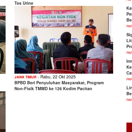
Tes Urine
Ka
Pe
Be
PA
Si
Li
Pr
PA
Ir
Ke
Ca
- Rabu, 22 Okt 2025
JAWA TIMUR
PA
BPBD Beri Penyuluhan Masyarakat, Program
Li
Non-Fisik TMMD ke 126 Kodim Pacitan
Be
PA