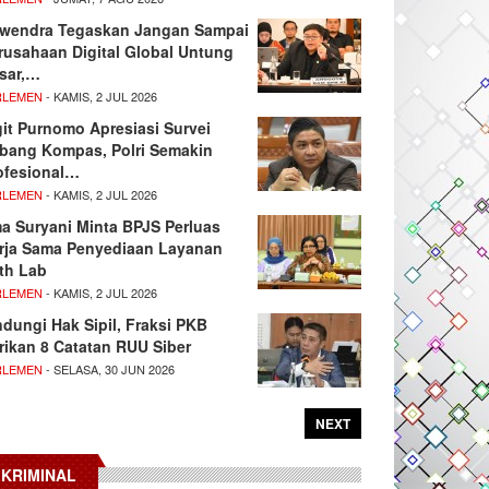
wendra Tegaskan Jangan Sampai
rusahaan Digital Global Untung
sar,…
RLEMEN
- KAMIS, 2 JUL 2026
git Purnomo Apresiasi Survei
tbang Kompas, Polri Semakin
ofesional…
RLEMEN
- KAMIS, 2 JUL 2026
ma Suryani Minta BPJS Perluas
rja Sama Penyediaan Layanan
th Lab
RLEMEN
- KAMIS, 2 JUL 2026
ndungi Hak Sipil, Fraksi PKB
rikan 8 Catatan RUU Siber
RLEMEN
- SELASA, 30 JUN 2026
NEXT
KRIMINAL