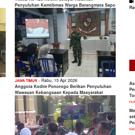
Penyuluhan Kamtibmas Warga Batangmata Sapo
Ra
- Rabu, 15 Apr 2026
JAWA TIMUR
As
Anggota Kodim Ponorogo Berikan Penyuluhan
Pe
Wawasan Kebangsaan Kepada Masyarakat
To
HU
Me
se
Pe
NA