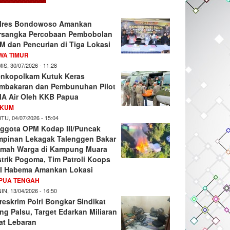
lres Bondowoso Amankan
rsangka Percobaan Pembobolan
M dan Pencurian di Tiga Lokasi
WA TIMUR
IS, 30/07/2026 - 11:28
nkopolkam Kutuk Keras
mbakaran dan Pembunuhan Pilot
A Air Oleh KKB Papua
KUM
TU, 04/07/2026 - 15:04
ggota OPM Kodap III/Puncak
mpinan Lekagak Talenggen Bakar
mah Warga di Kampung Muara
strik Pogoma, Tim Patroli Koops
I Habema Amankan Lokasi
PUA TENGAH
IN, 13/04/2026 - 16:50
reskrim Polri Bongkar Sindikat
ng Palsu, Target Edarkan Miliaran
at Lebaran