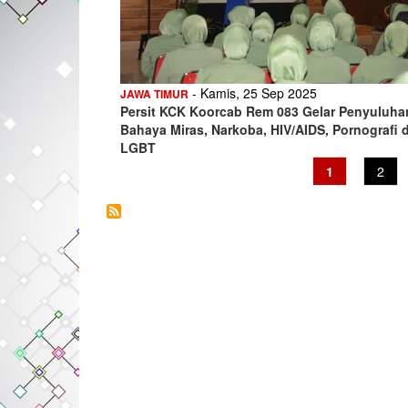
- Kamis, 25 Sep 2025
JAWA TIMUR
Persit KCK Koorcab Rem 083 Gelar Penyuluha
Bahaya Miras, Narkoba, HIV/AIDS, Pornografi 
LGBT
Current
1
Page
2
page