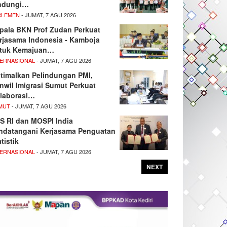
ndungi…
RLEMEN
- JUMAT, 7 AGU 2026
pala BKN Prof Zudan Perkuat
rjasama Indonesia - Kamboja
tuk Kemajuan…
TERNASIONAL
- JUMAT, 7 AGU 2026
timalkan Pelindungan PMI,
nwil Imigrasi Sumut Perkuat
laborasi…
MUT
- JUMAT, 7 AGU 2026
S RI dan MOSPI India
ndatangani Kerjasama Penguatan
tistik
TERNASIONAL
- JUMAT, 7 AGU 2026
NEXT