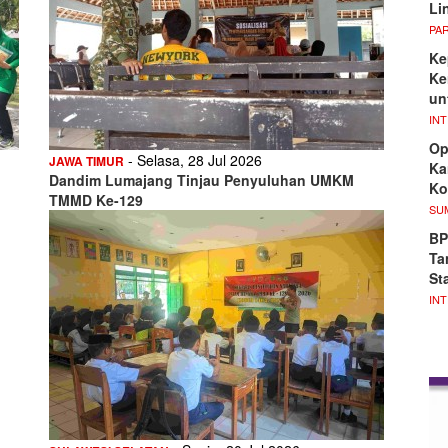
Li
PA
Ke
Ke
un
IN
Op
- Selasa, 28 Jul 2026
JAWA TIMUR
Ka
Dandim Lumajang Tinjau Penyuluhan UMKM
Ko
TMMD Ke-129
SU
BP
Ta
Sta
IN