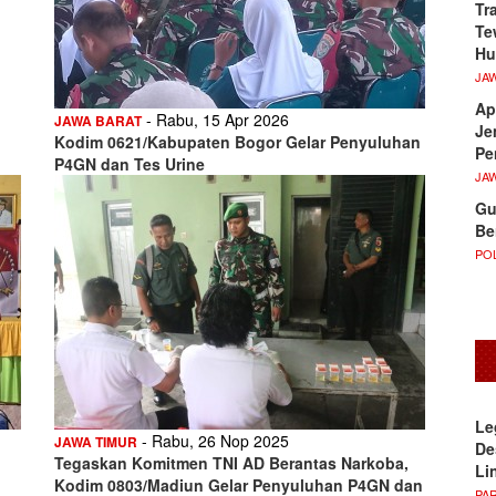
Tr
Te
Hu
JA
Ap
- Rabu, 15 Apr 2026
JAWA BARAT
Je
Kodim 0621/Kabupaten Bogor Gelar Penyuluhan
Pe
P4GN dan Tes Urine
JA
Gu
Be
POL
Le
- Rabu, 26 Nop 2025
JAWA TIMUR
De
Tegaskan Komitmen TNI AD Berantas Narkoba,
Li
Kodim 0803/Madiun Gelar Penyuluhan P4GN dan
PA