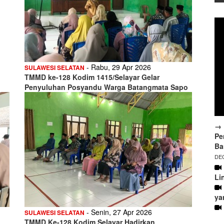
- Rabu, 29 Apr 2026
SULAWESI SELATAN
TMMD ke-128 Kodim 1415/Selayar Gelar
Penyuluhan Posyandu Warga Batangmata Sapo
→ 
Pe
Ba
DEC
Li
ya
- Senin, 27 Apr 2026
SULAWESI SELATAN
TMMD Ke-128 Kodim Selayar Hadirkan