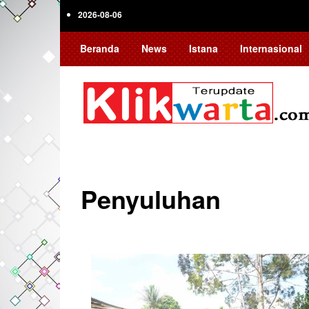
Skip
2026-08-06
to
main
Beranda
News
Istana
Internasional
content
Penyuluhan
Pagination