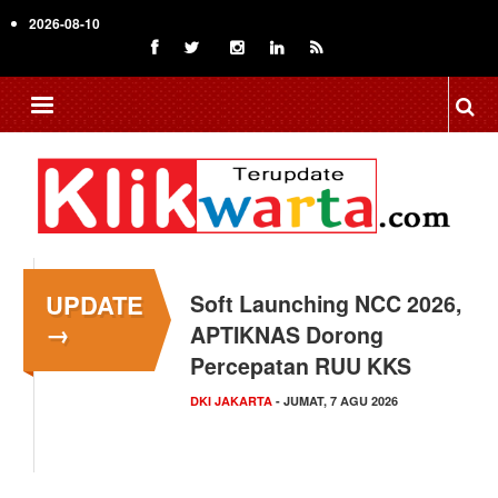
Skip
2026-08-10
to
main
content
UPDATE
Soft Launching NCC 2026,
→
APTIKNAS Dorong
Percepatan RUU KKS
DKI JAKARTA
- JUMAT, 7 AGU 2026