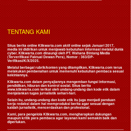
TENTANG KAMI
Situs berita online Klikwarta.com aktif online sejak Januari 2017,
media ini didirikan untuk menjawab kebutuhan informasi melalui dunia
cyber. Klikwarta.com dinaungi oleh
PT. Wahana Bintang Media
(Terverifikasi Faktual Dewan Pers)
, Nomor : 363/DP-
Verifikasi/K/X/2025.
Melalui berbagai rubrik/konten yang ditampilkan, Klikwarta.com terus
melakukan pembenahan untuk memenuhi kebutuhan pembaca sesuai
kekiniannya.
Klikwarta.com dalam penyajiannya mengemban fungsi informasi,
pendidikan, hiburan dan kontrol sosial. Situs berita
www.klikwarta.com terikat oleh undang-undang dan kode etik dalam
menjalankan tugas jurnalistik sehari-hari.
Selain itu, undang-undang dan kode etik itu juga menjadi panduan
kerja redaksi dalam hal memproduksi berita agar sesuai dengan
kaidah jurnalistik, mencerdaskan dan profesional.
Kami, para pengelola Klikwarta.com, mengharapkan dukungan
maupun kritik para pembaca agar layanan kami semakin baik dan
diperlukan.