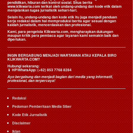
pendidikan, hiburan dan kontrol sosial. Situs berita
www.klikwarta.com terikat oleh undang-undang dan kode etik dalam
menjalankan tugas jurnalistik sehari-hari.
Selain itu, undang-undang dan kode etik itu juga menjadi panduan
kerja redaksi dalam hal memproduksi berita agar sesuai dengan
kaidah jurnalistik, mencerdaskan dan profesional.
Kami, para pengelola Klikwarta.com, mengharapkan dukungan
maupun kritik para pembaca agar layanan kami semakin baik dan
diperlukan.
INGIN BERGABUNG MENJADI WARTAWAN ATAU KEPALA BIRO
KLIKWARTA.COM?
Hubungi sekarang:
📱
HP/WhatsApp:
(+62) 853 7768 8284
Ayo bergabung dan menjadi bagian dari media yang informatif,
profesional, dan terpercaya!
Redaksi
Pedoman Pemberitaan Media Siber
Kode Etik Jurnalistik
Disclaimer
Iklan