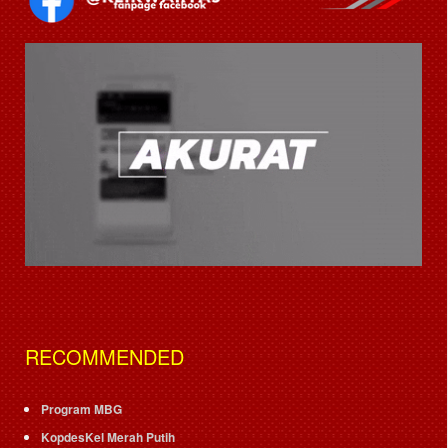
RECOMMENDED
Program MBG
KopdesKel Merah Putih