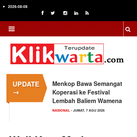
Skip
2026-08-08
to
main
content
UPDATE
Menkop Bawa Semangat
→
Koperasi ke Festival
Lembah Baliem Wamena
NASIONAL
- JUMAT, 7 AGU 2026