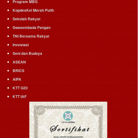
Program MBG
KopdesKel Merah Putih
Sekolah Rakyat
Swasembada Pangan
TNI Bersama Rakyat
Investasi
Seni dan Budaya
ASEAN
BRICS
AIPA
KTT G20
KTT IAF