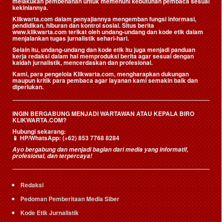
melakukan pembenahan untuk memenuhi kebutuhan pembaca sesuai
kekiniannya.
Klikwarta.com dalam penyajiannya mengemban fungsi informasi,
pendidikan, hiburan dan kontrol sosial. Situs berita
www.klikwarta.com terikat oleh undang-undang dan kode etik dalam
menjalankan tugas jurnalistik sehari-hari.
Selain itu, undang-undang dan kode etik itu juga menjadi panduan
kerja redaksi dalam hal memproduksi berita agar sesuai dengan
kaidah jurnalistik, mencerdaskan dan profesional.
Kami, para pengelola Klikwarta.com, mengharapkan dukungan
maupun kritik para pembaca agar layanan kami semakin baik dan
diperlukan.
INGIN BERGABUNG MENJADI WARTAWAN ATAU KEPALA BIRO
KLIKWARTA.COM?
Hubungi sekarang:
📱
HP/WhatsApp:
(+62) 853 7768 8284
Ayo bergabung dan menjadi bagian dari media yang informatif,
profesional, dan terpercaya!
Redaksi
Pedoman Pemberitaan Media Siber
Kode Etik Jurnalistik