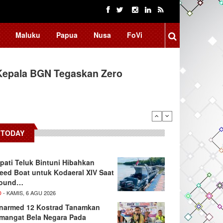
Maluku
Papua
Nusa
FoVi
Kepala BGN Tegaskan Zero
ssar Raih Prestasi Akademik
TODAY
pati Teluk Bintuni Hibahkan
eed Boat untuk Kodaeral XIV Saat
ound…
D
- KAMIS, 6 AGU 2026
narmed 12 Kostrad Tanamkan
mangat Bela Negara Pada