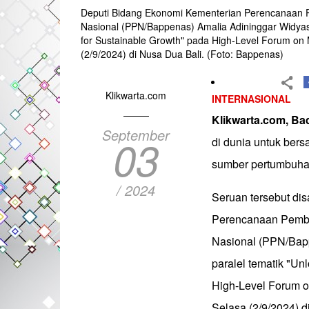
Deputi Bidang Ekonomi Kementerian Perencanaa
Nasional (PPN/Bappenas) Amalia Adininggar Widyasa
for Sustainable Growth" pada High-Level Forum on 
(2/9/2024) di Nusa Dua Bali. (Foto: Bappenas)
Klikwarta.com
INTERNASIONAL
Klikwarta.com, Ba
September
03
di dunia untuk be
sumber pertumbuhan
/ 2024
Seruan tersebut di
Perencanaan Pemb
Nasional (PPN/Bapp
paralel tematik "Un
High-Level Forum o
Selasa (2/9/2024) d