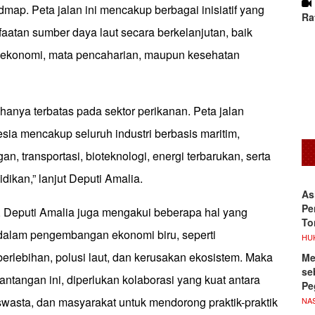
ap. Peta jalan ini mencakup berbagai inisiatif yang
Ra
atan sumber daya laut secara berkelanjutan, baik
 ekonomi, mata pencaharian, maupun kesehatan
 hanya terbatas pada sektor perikanan. Peta jalan
sia mencakup seluruh industri berbasis maritim,
n, transportasi, bioteknologi, energi terbarukan, serta
idikan,” lanjut Deputi Amalia.
As
Pe
 Deputi Amalia juga mengakui beberapa hal yang
To
dalam pengembangan ekonomi biru, seperti
HU
erlebihan, polusi laut, dan kerusakan ekosistem. Maka
Me
se
ntangan ini, diperlukan kolaborasi yang kuat antara
Pe
swasta, dan masyarakat untuk mendorong praktik-praktik
NA