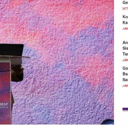
Ge
NT
Ko
Ka
JA
An
Si
Ta
JA
Go
Ba
Sa
JA