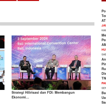
sApp
Po
Te
AT
JA
KAM
Me
Pe
AM
HU
SAB
An
Pi
Ru
Di
TN
PA
SEN
Strategi Hilirisasi dan FDI: Membangun
Ba
Ekonomi…
Ua
Sa