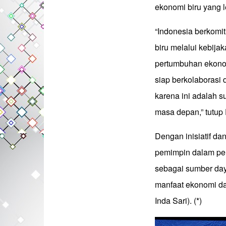
ekonomi biru yang l
“Indonesia berkom
biru melalui kebija
pertumbuhan ekonom
siap berkolaborasi
karena ini adalah 
masa depan,” tutup 
Dengan inisiatif da
pemimpin dalam pen
sebagai sumber day
manfaat ekonomi da
Inda Sari). (*)