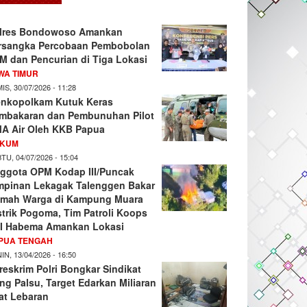
lres Bondowoso Amankan
rsangka Percobaan Pembobolan
M dan Pencurian di Tiga Lokasi
WA TIMUR
IS, 30/07/2026 - 11:28
nkopolkam Kutuk Keras
mbakaran dan Pembunuhan Pilot
A Air Oleh KKB Papua
KUM
TU, 04/07/2026 - 15:04
ggota OPM Kodap III/Puncak
mpinan Lekagak Talenggen Bakar
mah Warga di Kampung Muara
strik Pogoma, Tim Patroli Koops
I Habema Amankan Lokasi
PUA TENGAH
IN, 13/04/2026 - 16:50
reskrim Polri Bongkar Sindikat
ng Palsu, Target Edarkan Miliaran
at Lebaran