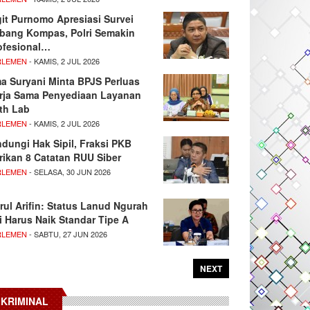
git Purnomo Apresiasi Survei
tbang Kompas, Polri Semakin
ofesional…
RLEMEN
- KAMIS, 2 JUL 2026
ma Suryani Minta BPJS Perluas
rja Sama Penyediaan Layanan
th Lab
RLEMEN
- KAMIS, 2 JUL 2026
ndungi Hak Sipil, Fraksi PKB
rikan 8 Catatan RUU Siber
RLEMEN
- SELASA, 30 JUN 2026
rul Arifin: Status Lanud Ngurah
i Harus Naik Standar Tipe A
RLEMEN
- SABTU, 27 JUN 2026
NEXT
KRIMINAL