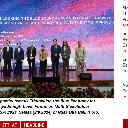
Si
Li
Pr
PA
Ir
Ke
Ca
PA
Li
Be
PA
Nu
Ra
PA
 paralel tematik "Unlocking the Blue Economy for
 pada High-Level Forum on Multi-Stakeholder
P) 2024, Selasa (2/9/2024) di Nusa Dua Bali. (Foto:
KTT IAF
HEADLINE