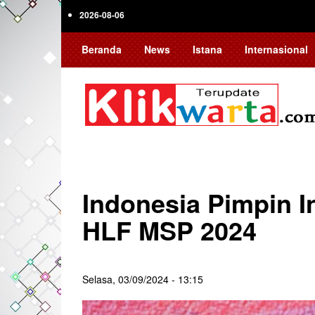
Skip
2026-08-06
to
main
Beranda
News
Istana
Internasional
content
Indonesia Pimpin In
HLF MSP 2024
Selasa, 03/09/2024 - 13:15