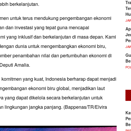
Tr
ebih berkelanjutan.
Te
Hu
itmen untuk terus mendukung pengembangan ekonomi
JA
kan dan investasi yang tepat guna mencapai
Ap
Je
i yang inklusif dan berkelanjutan di masa depan. Kami
Pe
 dengan dunia untuk mengembangkan ekonomi biru,
JA
Gu
sumber penambahan nilai dan pertumbuhan ekonomi di
Be
Deputi Amalia.
POL
n komitmen yang kuat, Indonesia berharap dapat menjadi
gembangan ekonomi biru global, menjadikan laut
a yang dapat dikelola secara berkelanjutan untuk
n lingkungan jangka panjang. (Bappenas/TR/Elvira
Ka
Pe
Be
PA