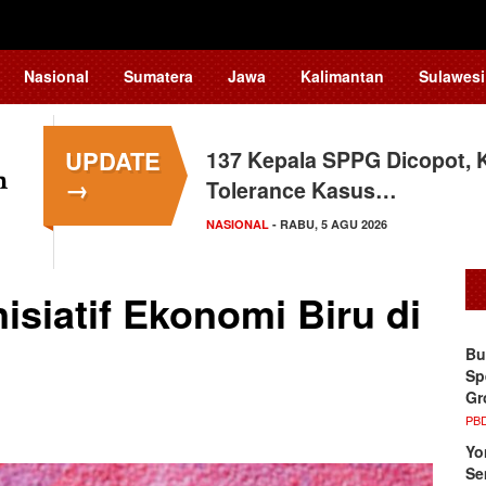
Nasional
Sumatera
Jawa
Kalimantan
Sulawesi
UPDATE
137 Kepala SPPG Dicopot, 
Siswa Sekolah Rakyat Maka
→
Tolerance Kasus…
Tingkat Nasional
NASIONAL
SULAWESI SELATAN
- RABU, 5 AGU 2026
- SELASA, 4 AGU 2026
isiatif Ekonomi Biru di
Bu
Sp
Gr
PB
Yo
Se