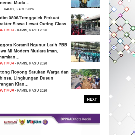
nerasi Muda…
T
- KAMIS, 6 AGU 2026
dim 0806/Trenggalek Perkuat
rakter Siswa Lewat Outing Class
WA TIMUR
- KAMIS, 6 AGU 2026
ggota Koramil Ngunut Latih PBB
swa MI Modern Mutiara Iman,
namkan…
WA TIMUR
- KAMIS, 6 AGU 2026
tong Royong Satukan Warga dan
binsa, Lingkungan Dusun
rangan Kian…
WA TIMUR
- KAMIS, 6 AGU 2026
NEXT