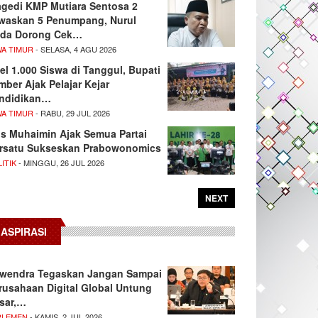
agedi KMP Mutiara Sentosa 2
waskan 5 Penumpang, Nurul
da Dorong Cek…
WA TIMUR
- SELASA, 4 AGU 2026
el 1.000 Siswa di Tanggul, Bupati
mber Ajak Pelajar Kejar
ndidikan…
WA TIMUR
- RABU, 29 JUL 2026
s Muhaimin Ajak Semua Partai
rsatu Sukseskan Prabowonomics
ITIK
- MINGGU, 26 JUL 2026
NEXT
ASPIRASI
wendra Tegaskan Jangan Sampai
rusahaan Digital Global Untung
sar,…
RLEMEN
- KAMIS, 2 JUL 2026