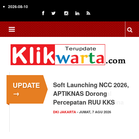
Skip
2026-08-10
to
main
content
UPDATE
Menkop Bawa Semangat
→
Koperasi ke Festival
Lembah Baliem Wamena
NASIONAL
- JUMAT, 7 AGU 2026