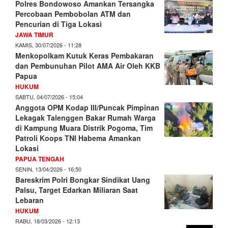
Polres Bondowoso Amankan Tersangka
Percobaan Pembobolan ATM dan
Pencurian di Tiga Lokasi
JAWA TIMUR
KAMIS, 30/07/2026 - 11:28
Menkopolkam Kutuk Keras Pembakaran
dan Pembunuhan Pilot AMA Air Oleh KKB
Papua
HUKUM
SABTU, 04/07/2026 - 15:04
Anggota OPM Kodap III/Puncak Pimpinan
Lekagak Talenggen Bakar Rumah Warga
di Kampung Muara Distrik Pogoma, Tim
Patroli Koops TNI Habema Amankan
Lokasi
PAPUA TENGAH
SENIN, 13/04/2026 - 16:50
Bareskrim Polri Bongkar Sindikat Uang
Palsu, Target Edarkan Miliaran Saat
Lebaran
HUKUM
RABU, 18/03/2026 - 12:13