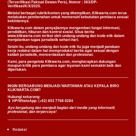
(Terverifikasi Faktual Dewan Pers)
, Nomor : 363/DP-
Verifikasi/K/X/2025.
Melalui berbagai rubrik/konten yang ditampilkan, Klikwarta.com terus
melakukan pembenahan untuk memenuhi kebutuhan pembaca sesuai
kekiniannya.
Klikwarta.com dalam penyajiannya mengemban fungsi informasi,
pendidikan, hiburan dan kontrol sosial. Situs berita
www.klikwarta.com terikat oleh undang-undang dan kode etik dalam
menjalankan tugas jurnalistik sehari-hari.
Selain itu, undang-undang dan kode etik itu juga menjadi panduan
kerja redaksi dalam hal memproduksi berita agar sesuai dengan
kaidah jurnalistik, mencerdaskan dan profesional.
Kami, para pengelola Klikwarta.com, mengharapkan dukungan
maupun kritik para pembaca agar layanan kami semakin baik dan
diperlukan.
INGIN BERGABUNG MENJADI WARTAWAN ATAU KEPALA BIRO
KLIKWARTA.COM?
Hubungi sekarang:
📱
HP/WhatsApp:
(+62) 853 7768 8284
Ayo bergabung dan menjadi bagian dari media yang informatif,
profesional, dan terpercaya!
Redaksi