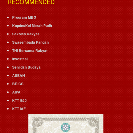
RECOMMENDED
Program MBG
KopdesKel Merah Putih
Sekolah Rakyat
Swasembada Pangan
TNI Bersama Rakyat
Investasi
Seni dan Budaya
ASEAN
BRICS
AIPA
KTT G20
KTT IAF