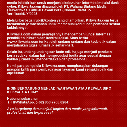
media ini didirikan untuk menjawab kebutuhan informasi melalui dunia
cyber. Klikwarta.com dinaungi oleh
PT. Wahana Bintang Media
(Terverifikasi Faktual Dewan Pers)
, Nomor : 363/DP-
Verifikasi/K/X/2025.
Melalui berbagai rubrik/konten yang ditampilkan, Klikwarta.com terus
melakukan pembenahan untuk memenuhi kebutuhan pembaca sesuai
kekiniannya.
Klikwarta.com dalam penyajiannya mengemban fungsi informasi,
pendidikan, hiburan dan kontrol sosial. Situs berita
www.klikwarta.com terikat oleh undang-undang dan kode etik dalam
menjalankan tugas jurnalistik sehari-hari.
Selain itu, undang-undang dan kode etik itu juga menjadi panduan
kerja redaksi dalam hal memproduksi berita agar sesuai dengan
kaidah jurnalistik, mencerdaskan dan profesional.
Kami, para pengelola Klikwarta.com, mengharapkan dukungan
maupun kritik para pembaca agar layanan kami semakin baik dan
diperlukan.
INGIN BERGABUNG MENJADI WARTAWAN ATAU KEPALA BIRO
KLIKWARTA.COM?
Hubungi sekarang:
📱
HP/WhatsApp:
(+62) 853 7768 8284
Ayo bergabung dan menjadi bagian dari media yang informatif,
profesional, dan terpercaya!