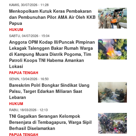
KAMIS, 30/07/2026 - 11:28
Menkopolkam Kutuk Keras Pembakaran
dan Pembunuhan Pilot AMA Air Oleh KKB
Papua
HUKUM
SABTU, 04/07/2026 - 15:04
Anggota OPM Kodap III/Puncak Pimpinan
Lekagak Talenggen Bakar Rumah Warga
di Kampung Muara Distrik Pogoma, Tim
Patroli Koops TNI Habema Amankan
Lokasi
PAPUA TENGAH
SENIN, 13/04/2026 - 16:50
Bareskrim Polri Bongkar Sindikat Uang
Palsu, Target Edarkan Miliaran Saat
Lebaran
HUKUM
RABU, 18/03/2026 - 12:13
TNI Gagalkan Serangan Kelompok
Bersenjata di Tembagapura, Warga Sipil
Berhasil Diselamatkan
PAPUA TENGAH