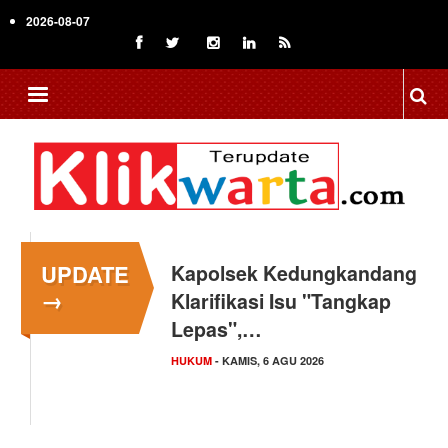
Skip
2026-08-07
to
main
content
UPDATE
Kapolsek Kedungkandang
→
Klarifikasi Isu "Tangkap
Lepas",…
HUKUM
- KAMIS, 6 AGU 2026