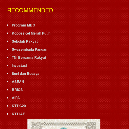
RECOMMENDED
Program MBG
KopdesKel Merah Putih
Sekolah Rakyat
Swasembada Pangan
TNI Bersama Rakyat
Investasi
Seni dan Budaya
ASEAN
BRICS
AIPA
KTT G20
KTT IAF