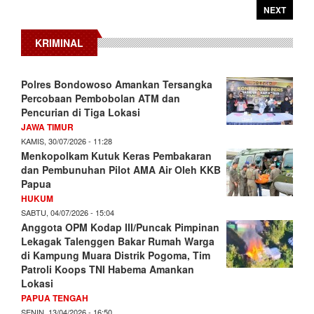
NEXT
KRIMINAL
Polres Bondowoso Amankan Tersangka
Percobaan Pembobolan ATM dan
Pencurian di Tiga Lokasi
JAWA TIMUR
KAMIS, 30/07/2026 - 11:28
Menkopolkam Kutuk Keras Pembakaran
dan Pembunuhan Pilot AMA Air Oleh KKB
Papua
HUKUM
SABTU, 04/07/2026 - 15:04
Anggota OPM Kodap III/Puncak Pimpinan
Lekagak Talenggen Bakar Rumah Warga
di Kampung Muara Distrik Pogoma, Tim
Patroli Koops TNI Habema Amankan
Lokasi
PAPUA TENGAH
SENIN, 13/04/2026 - 16:50