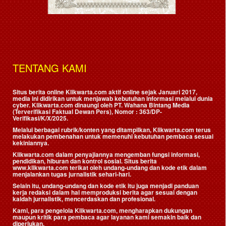
TENTANG KAMI
Situs berita online Klikwarta.com aktif online sejak Januari 2017,
media ini didirikan untuk menjawab kebutuhan informasi melalui dunia
cyber. Klikwarta.com dinaungi oleh
PT. Wahana Bintang Media
(Terverifikasi Faktual Dewan Pers)
, Nomor : 363/DP-
Verifikasi/K/X/2025.
Melalui berbagai rubrik/konten yang ditampilkan, Klikwarta.com terus
melakukan pembenahan untuk memenuhi kebutuhan pembaca sesuai
kekiniannya.
Klikwarta.com dalam penyajiannya mengemban fungsi informasi,
pendidikan, hiburan dan kontrol sosial. Situs berita
www.klikwarta.com terikat oleh undang-undang dan kode etik dalam
menjalankan tugas jurnalistik sehari-hari.
Selain itu, undang-undang dan kode etik itu juga menjadi panduan
kerja redaksi dalam hal memproduksi berita agar sesuai dengan
kaidah jurnalistik, mencerdaskan dan profesional.
Kami, para pengelola Klikwarta.com, mengharapkan dukungan
maupun kritik para pembaca agar layanan kami semakin baik dan
diperlukan.