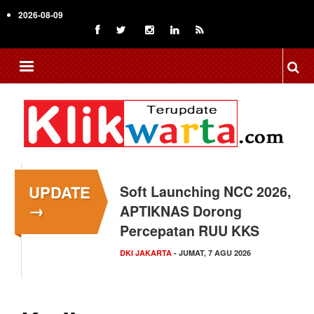
Skip
2026-08-09
to
main
content
UPDATE
Soft Launching NCC 2026,
Menkop Bawa Semangat
→
APTIKNAS Dorong
Koperasi ke Festival
Percepatan RUU KKS
Lembah Baliem Wamena
DKI JAKARTA
NASIONAL
- JUMAT, 7 AGU 2026
- JUMAT, 7 AGU 2026