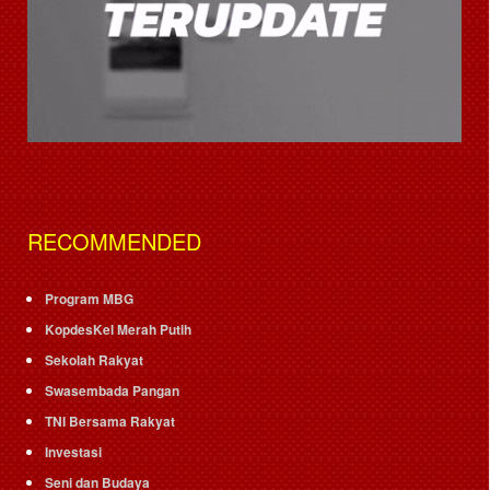
RECOMMENDED
Program MBG
KopdesKel Merah Putih
Sekolah Rakyat
Swasembada Pangan
TNI Bersama Rakyat
Investasi
Seni dan Budaya