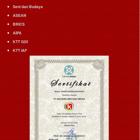
Seni dan Budaya
ASEAN
BRICS
AIPA
KTT G20
KTT IAF