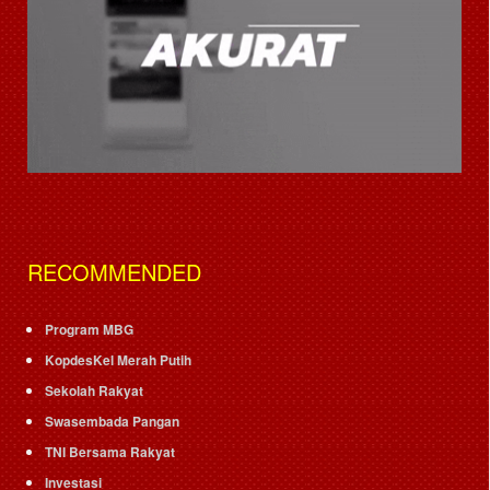
RECOMMENDED
Program MBG
KopdesKel Merah Putih
Sekolah Rakyat
Swasembada Pangan
TNI Bersama Rakyat
Investasi