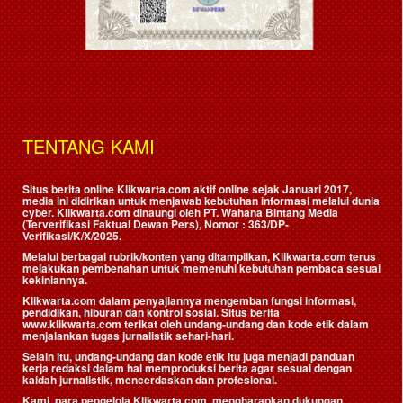
TENTANG KAMI
Situs berita online Klikwarta.com aktif online sejak Januari 2017,
media ini didirikan untuk menjawab kebutuhan informasi melalui dunia
cyber. Klikwarta.com dinaungi oleh
PT. Wahana Bintang Media
(Terverifikasi Faktual Dewan Pers)
, Nomor : 363/DP-
Verifikasi/K/X/2025.
Melalui berbagai rubrik/konten yang ditampilkan, Klikwarta.com terus
melakukan pembenahan untuk memenuhi kebutuhan pembaca sesuai
kekiniannya.
Klikwarta.com dalam penyajiannya mengemban fungsi informasi,
pendidikan, hiburan dan kontrol sosial. Situs berita
www.klikwarta.com terikat oleh undang-undang dan kode etik dalam
menjalankan tugas jurnalistik sehari-hari.
Selain itu, undang-undang dan kode etik itu juga menjadi panduan
kerja redaksi dalam hal memproduksi berita agar sesuai dengan
kaidah jurnalistik, mencerdaskan dan profesional.
Kami, para pengelola Klikwarta.com, mengharapkan dukungan