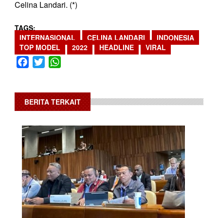
Celina Landari. (*)
TAGS
INTERNASIONAL
CELINA LANDARI
INDONESIA
TOP MODEL
2022
HEADLINE
VIRAL
Facebook
Twitter
WhatsApp
BERITA TERKAIT