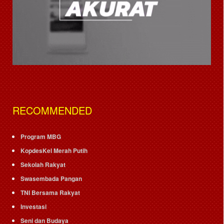
RECOMMENDED
Program MBG
KopdesKel Merah Putih
Sekolah Rakyat
Swasembada Pangan
TNI Bersama Rakyat
Investasi
Seni dan Budaya