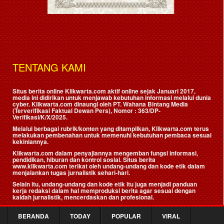
TENTANG KAMI
Situs berita online Klikwarta.com aktif online sejak Januari 2017,
media ini didirikan untuk menjawab kebutuhan informasi melalui dunia
cyber. Klikwarta.com dinaungi oleh
PT. Wahana Bintang Media
(Terverifikasi Faktual Dewan Pers)
, Nomor : 363/DP-
Verifikasi/K/X/2025.
Melalui berbagai rubrik/konten yang ditampilkan, Klikwarta.com terus
melakukan pembenahan untuk memenuhi kebutuhan pembaca sesuai
kekiniannya.
Klikwarta.com dalam penyajiannya mengemban fungsi informasi,
pendidikan, hiburan dan kontrol sosial. Situs berita
www.klikwarta.com terikat oleh undang-undang dan kode etik dalam
menjalankan tugas jurnalistik sehari-hari.
Selain itu, undang-undang dan kode etik itu juga menjadi panduan
kerja redaksi dalam hal memproduksi berita agar sesuai dengan
kaidah jurnalistik, mencerdaskan dan profesional.
Kami, para pengelola Klikwarta.com, mengharapkan dukungan
maupun kritik para pembaca agar layanan kami semakin baik dan
BERANDA
TODAY
POPULAR
VIRAL
diperlukan.