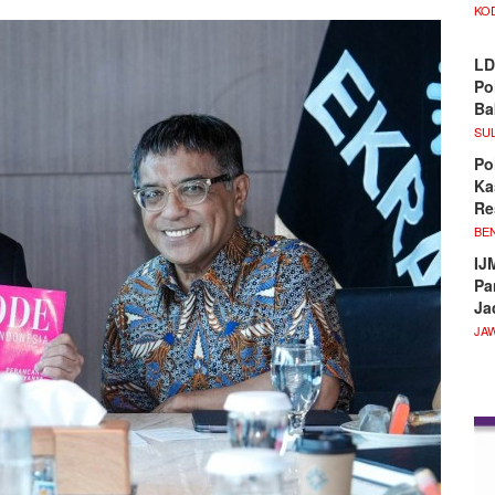
KO
LD
Po
Ba
SU
Po
Ka
Re
BE
IJ
Pa
Ja
JA