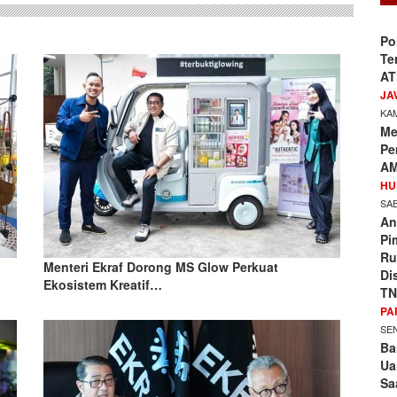
Po
Te
AT
JA
KAM
Me
Pe
AM
HU
SAB
An
Pi
Ru
Menteri Ekraf Dorong MS Glow Perkuat
Di
Ekosistem Kreatif…
TN
PA
SEN
Ba
Ua
Sa