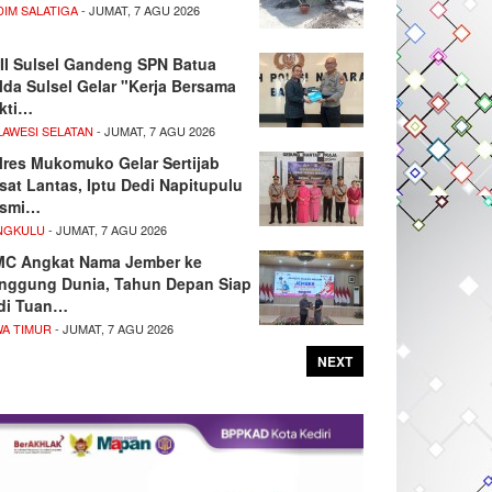
DIM SALATIGA
- JUMAT, 7 AGU 2026
II Sulsel Gandeng SPN Batua
lda Sulsel Gelar "Kerja Bersama
kti…
LAWESI SELATAN
- JUMAT, 7 AGU 2026
lres Mukomuko Gelar Sertijab
sat Lantas, Iptu Dedi Napitupulu
smi…
NGKULU
- JUMAT, 7 AGU 2026
MC Angkat Nama Jember ke
nggung Dunia, Tahun Depan Siap
di Tuan…
WA TIMUR
- JUMAT, 7 AGU 2026
NEXT