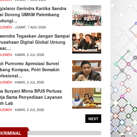
gislator Gerindra Kartika Sandra
si Dorong UMKM Palembang
ndungi…
RLEMEN
- JUMAT, 7 AGU 2026
wendra Tegaskan Jangan Sampai
rusahaan Digital Global Untung
sar,…
RLEMEN
- KAMIS, 2 JUL 2026
git Purnomo Apresiasi Survei
tbang Kompas, Polri Semakin
ofesional…
RLEMEN
- KAMIS, 2 JUL 2026
ma Suryani Minta BPJS Perluas
rja Sama Penyediaan Layanan
th Lab
RLEMEN
- KAMIS, 2 JUL 2026
NEXT
KRIMINAL