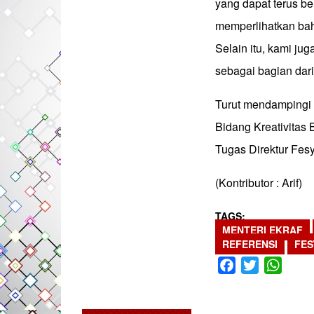
yang dapat terus b
memperlihatkan bah
Selain itu, kami ju
sebagai bagian dari
Turut mendampingi M
Bidang Kreativitas
Tugas Direktur Fesy
(Kontributor : Arif)
TAGS
MENTERI EKRAF
REFERENSI
FES
Facebook
Twitter
What