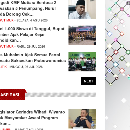
agedi KMP Mutiara Sentosa 2
waskan 5 Penumpang, Nurul
da Dorong Cek…
WA TIMUR
- SELASA, 4 AGU 2026
el 1.000 Siswa di Tanggul, Bupati
mber Ajak Pelajar Kejar
ndidikan…
WA TIMUR
- RABU, 29 JUL 2026
s Muhaimin Ajak Semua Partai
rsatu Sukseskan Prabowonomics
ITIK
- MINGGU, 26 JUL 2026
NEXT
ASPIRASI
gislator Gerindra Wihadi Wiyanto
ak Masyarakat Awasi Program
akan…
RLEMEN
- JUMAT, 7 AGU 2026