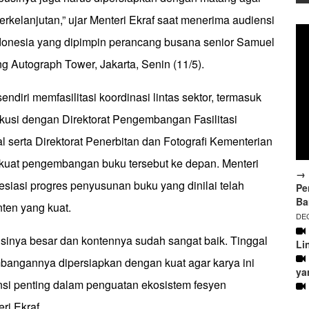
rkelanjutan,” ujar Menteri Ekraf saat menerima audiensi
onesia yang dipimpin perancang busana senior Samuel
 Autograph Tower, Jakarta, Senin (11/5).
ndiri memfasilitasi koordinasi lintas sektor, termasuk
usi dengan Direktorat Pengembangan Fasilitasi
l serta Direktorat Penerbitan dan Fotografi Kementerian
uat pengembangan buku tersebut ke depan. Menteri
→ 
siasi progres penyusunan buku yang dinilai telah
Pe
Ba
nten yang kuat.
DEC
nsinya besar dan kontennya sudah sangat baik. Tinggal
Li
angannya dipersiapkan dengan kuat agar karya ini
ya
ensi penting dalam penguatan ekosistem fesyen
eri Ekraf.