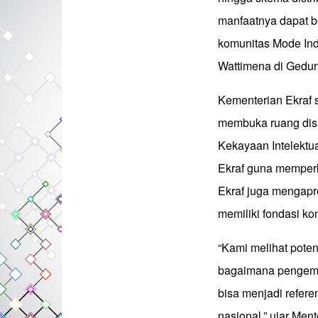
manfaatnya dapat be
komunitas Mode Ind
Wattimena di Gedung
Kementerian Ekraf se
membuka ruang disk
Kekayaan Intelektua
Ekraf guna memperk
Ekraf juga mengapre
memiliki fondasi ko
“Kami melihat pote
bagaimana pengemb
bisa menjadi refer
nasional,” ujar Ment