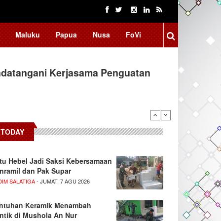
Maluku
Papua
Nusa
FoVi
ndatangani Kerjasama Penguatan
arifikasi Isu "Tangkap Lepas",…
TODAY
tu Hebel Jadi Saksi Kebersamaan
nramil dan Pak Supar
DIM SALATIGA
- JUMAT, 7 AGU 2026
ntuhan Keramik Menambah
ntik di Mushola An Nur