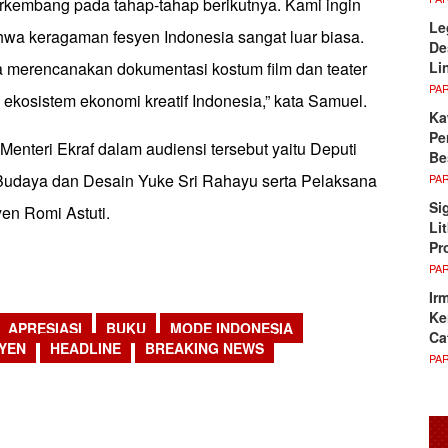
erkembang pada tahap-tahap berikutnya. Kami ingin
Le
wa keragaman fesyen Indonesia sangat luar biasa.
De
Li
ga merencanakan dokumentasi kostum film dan teater
PA
 ekosistem ekonomi kreatif Indonesia,” kata Samuel.
Ka
Pe
enteri Ekraf dalam audiensi tersebut yaitu Deputi
Be
 Budaya dan Desain Yuke Sri Rahayu serta Pelaksana
PA
Si
en Romi Astuti.
Li
Pr
PA
Ir
Ke
APRESIASI
BUKU
MODE INDONESIA
Ca
YEN
HEADLINE
BREAKING NEWS
PA
sApp