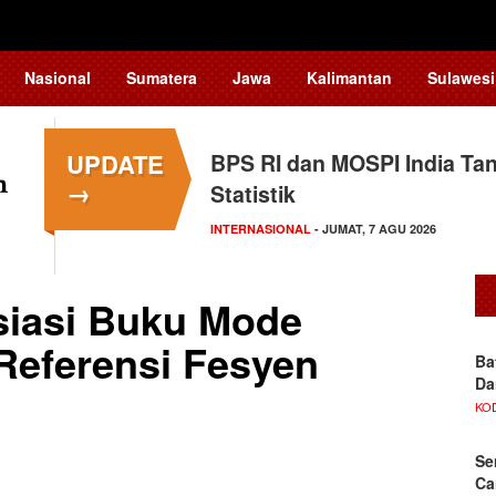
Nasional
Sumatera
Jawa
Kalimantan
Sulawesi
UPDATE
BPS RI dan MOSPI India Ta
Kapolsek Kedungkandang Kl
→
Statistik
HUKUM
- KAMIS, 6 AGU 2026
INTERNASIONAL
- JUMAT, 7 AGU 2026
siasi Buku Mode
Referensi Fesyen
Ba
Da
KO
Se
Ca