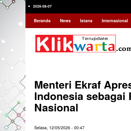
Skip
2026-08-07
to
main
Beranda
News
Istana
Internasional
content
Menteri Ekraf Apre
Indonesia sebagai 
Nasional
Selasa, 12/05/2026 - 00:47