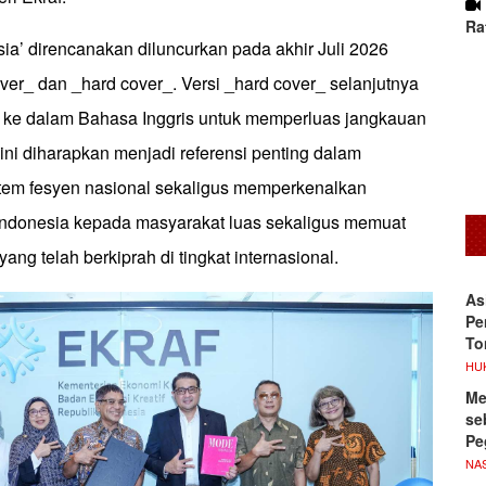
Ra
ia’ direncanakan diluncurkan pada akhir Juli 2026
over_ dan _hard cover_. Versi _hard cover_ selanjutnya
 ke dalam Bahasa Inggris untuk memperluas jangkauan
 ini diharapkan menjadi referensi penting dalam
tem fesyen nasional sekaligus memperkenalkan
ndonesia kepada masyarakat luas sekaligus memuat
ang telah berkiprah di tingkat internasional.
As
Pe
To
HU
Me
se
Pe
NA