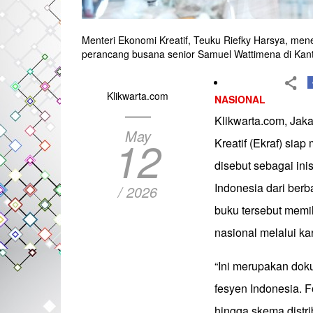
Menteri Ekonomi Kreatif, Teuku Riefky Harsya, men
perancang busana senior Samuel Wattimena di Kanto
Klikwarta.com
NASIONAL
Klikwarta.com, Jak
May
12
Kreatif (Ekraf) sia
disebut sebagai in
Indonesia dari berb
/ 2026
buku tersebut memil
nasional melalui ka
“Ini merupakan dok
fesyen Indonesia. F
hingga skema distr