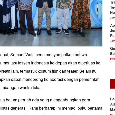
Tr
Te
Hu
JA
Ap
Je
Pe
JA
Gu
Be
rsebut, Samuel Wattimena menyampaikan bahwa
POL
entasi fesyen Indonesia ke depan akan diperluas ke
eatif lain, termasuk kostum film dan teater. Selain itu,
rapkan dapat mendorong kolaborasi dengan pemerintah
embangan wastra lokal.
Le
sia belum pernah ada yang menggabungkan para
Aj
lintas generasi. Kami berharap ini menjadi buku pertama
M
PA