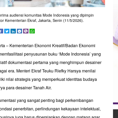
erima audiensi komunitas Mode Indonesia yang dipimpin
r Kementerian Ekraf, Jakarta, Senin (11/5/2026).
arta – Kementerian Ekonomi Kreatif/Badan Ekonomi
p memfasilitasi penyusunan buku ‘Mode Indonesia’ yang
isiatif dokumentasi pertama yang menghimpun desainer
agai era. Menteri Ekraf Teuku Riefky Harsya menilai
iki nilai strategis yang memperkuat identitas budaya
rya para desainer Tanah Air.
umentasi yang sangat penting bagi perkembangan
ondasi penerbitan, perlindungan kekayaan intelektual,
ibusinya juga harus dipersiapkan dengan matang agar