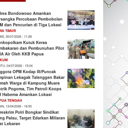
lres Bondowoso Amankan
rsangka Percobaan Pembobolan
M dan Pencurian di Tiga Lokasi
WA TIMUR
IS, 30/07/2026 - 11:28
nkopolkam Kutuk Keras
mbakaran dan Pembunuhan Pilot
A Air Oleh KKB Papua
KUM
TU, 04/07/2026 - 15:04
ggota OPM Kodap III/Puncak
mpinan Lekagak Talenggen Bakar
mah Warga di Kampung Muara
strik Pogoma, Tim Patroli Koops
I Habema Amankan Lokasi
PUA TENGAH
IN, 13/04/2026 - 16:50
reskrim Polri Bongkar Sindikat
ng Palsu, Target Edarkan Miliaran
at Lebaran