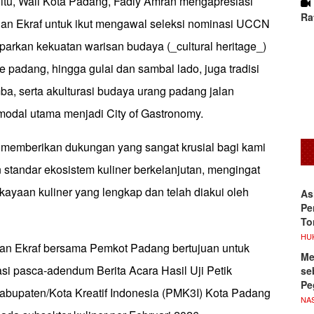
tu, Wali Kota Padang, Fadly Amran mengapresiasi
Ra
an Ekraf untuk ikut mengawal seleksi nominasi UCCN
parkan kekuatan warisan budaya (_cultural heritage_)
te padang, hingga gulai dan sambal lado, juga tradisi
ba, serta akulturasi budaya urang padang jalan
odal utama menjadi City of Gastronomy.
 memberikan dukungan yang sangat krusial bagi kami
standar ekosistem kuliner berkelanjutan, mengingat
ayaan kuliner yang lengkap dan telah diakui oleh
As
Pe
To
HU
an Ekraf bersama Pemkot Padang bertujuan untuk
Me
si pasca-adendum Berita Acara Hasil Uji Petik
se
Pe
Kabupaten/Kota Kreatif Indonesia (PMK3I) Kota Padang
NA