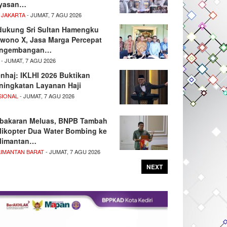
yasan…
 JAKARTA
- JUMAT, 7 AGU 2026
dukung Sri Sultan Hamengku
wono X, Jasa Marga Percepat
ngembangan…
- JUMAT, 7 AGU 2026
nhaj: IKLHI 2026 Buktikan
ningkatan Layanan Haji
SIONAL
- JUMAT, 7 AGU 2026
bakaran Meluas, BNPB Tambah
likopter Dua Water Bombing ke
limantan…
LIMANTAN BARAT
- JUMAT, 7 AGU 2026
NEXT