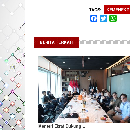
TAGS
KEMENEKR
Facebook
Twitter
What
BERITA TERKAIT
Menteri Ekraf Dukung…