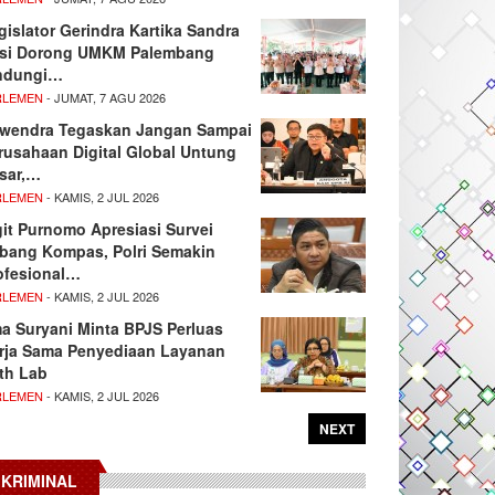
gislator Gerindra Kartika Sandra
si Dorong UMKM Palembang
ndungi…
RLEMEN
- JUMAT, 7 AGU 2026
wendra Tegaskan Jangan Sampai
rusahaan Digital Global Untung
sar,…
RLEMEN
- KAMIS, 2 JUL 2026
git Purnomo Apresiasi Survei
tbang Kompas, Polri Semakin
ofesional…
RLEMEN
- KAMIS, 2 JUL 2026
ma Suryani Minta BPJS Perluas
rja Sama Penyediaan Layanan
th Lab
RLEMEN
- KAMIS, 2 JUL 2026
NEXT
KRIMINAL