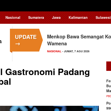
Nasional
Sumatera
Jawa
Kalimantan
Sulawesi
UPDATE
Menkop Bawa Semangat Kop
Tingkatkan Daya Saing In
→
Wamena
Teknologi…
NASIONAL
NASIONAL
- JUMAT, 7 AGU 2026
- JUMAT, 7 AGU 2026
al Gastronomi Padang
bal
Fe
Bu
Ma
PB
Po
99