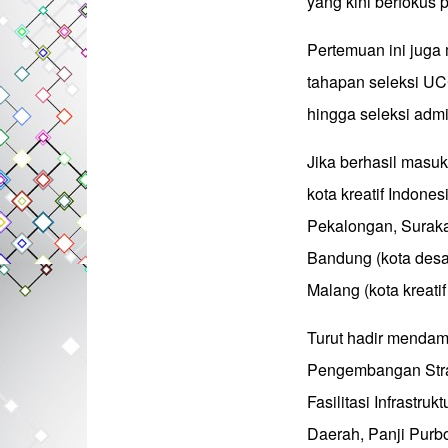
yang kini berfokus 
Pertemuan ini jug
tahapan seleksi UCC
hingga seleksi admi
Jika berhasil masu
kota kreatif Indone
Pekalongan, Suraka
Bandung (kota desain
Malang (kota kreatif
Turut hadir mendamp
Pengembangan Strat
Fasilitasi Infrastru
Daerah, Panji Purbo