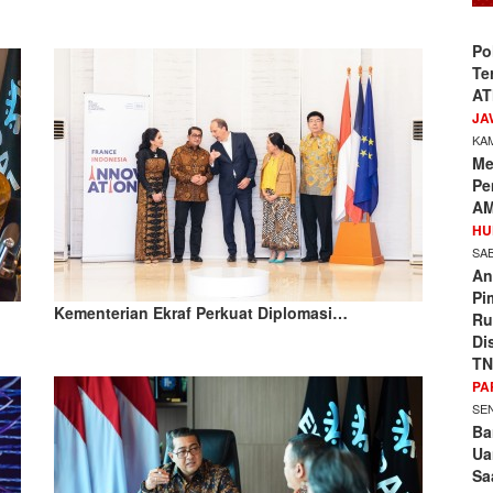
Po
Te
AT
JA
KAM
Me
Pe
AM
HU
SAB
An
Pi
Kementerian Ekraf Perkuat Diplomasi…
Ru
Di
TN
PA
SEN
Ba
Ua
Sa