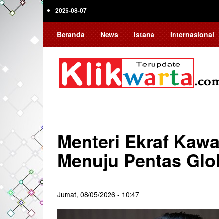
Skip
2026-08-07
to
main
Beranda
News
Istana
Internasional
content
Menteri Ekraf Kaw
Menuju Pentas Glo
Jumat, 08/05/2026 - 10:47