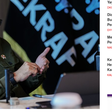
Ya
DKI
Di
Bu
Pe
DIY
Me
Pe
NA
Ke
He
Ka
KA