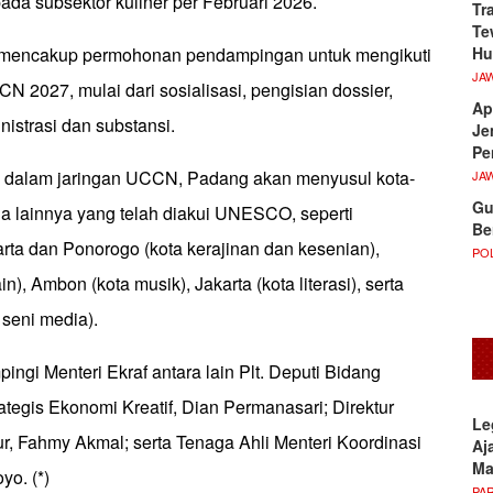
pada subsektor kuliner per Februari 2026.
Tr
Te
Hu
a mencakup permohonan pendampingan untuk mengikuti
JA
N 2027, mulai dari sosialisasi, pengisian dossier,
Ap
nistrasi dan substansi.
Je
Pe
k dalam jaringan UCCN, Padang akan menyusul kota-
JA
Gu
sia lainnya yang telah diakui UNESCO, seperti
Be
rta dan Ponorogo (kota kerajinan dan kesenian),
POL
), Ambon (kota musik), Jakarta (kota literasi), serta
 seni media).
ingi Menteri Ekraf antara lain Plt. Deputi Bidang
egis Ekonomi Kreatif, Dian Permanasari; Direktur
Le
ktur, Fahmy Akmal; serta Tenaga Ahli Menteri Koordinasi
Aj
M
yo. (*)
PA