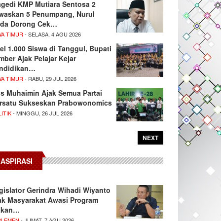
agedi KMP Mutiara Sentosa 2
waskan 5 Penumpang, Nurul
da Dorong Cek…
WA TIMUR
- SELASA, 4 AGU 2026
el 1.000 Siswa di Tanggul, Bupati
mber Ajak Pelajar Kejar
ndidikan…
WA TIMUR
- RABU, 29 JUL 2026
s Muhaimin Ajak Semua Partai
rsatu Sukseskan Prabowonomics
ITIK
- MINGGU, 26 JUL 2026
NEXT
ASPIRASI
gislator Gerindra Wihadi Wiyanto
ak Masyarakat Awasi Program
akan…
RLEMEN
- JUMAT, 7 AGU 2026