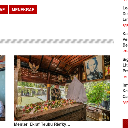
Le
AF
MENEKRAF
De
sApp
Li
PA
Ka
Pe
Be
PA
Si
Li
Pr
PA
Ir
Ke
Ca
PA
Menteri Ekraf Teuku Riefky…