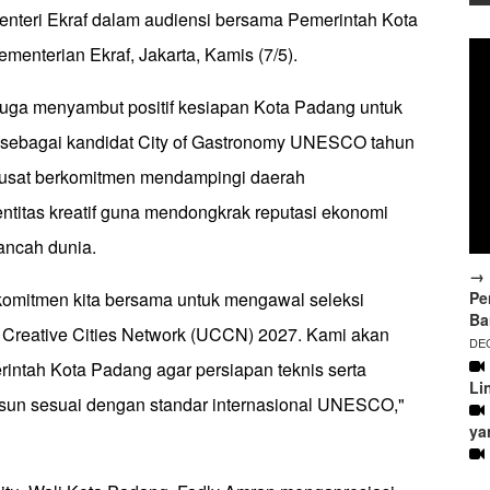
Menteri Ekraf dalam audiensi bersama Pemerintah Kota
menterian Ekraf, Jakarta, Kamis (7/5).
juga menyambut positif kesiapan Kota Padang untuk
 sebagai kandidat City of Gastronomy UNESCO tahun
pusat berkomitmen mendampingi daerah
ntitas kreatif guna mendongkrak reputasi ekonomi
kancah dunia.
→ 
Pe
 komitmen kita bersama untuk mengawal seleksi
Ba
reative Cities Network (UCCN) 2027. Kami akan
DEC
ntah Kota Padang agar persiapan teknis serta
Li
sun sesuai dengan standar internasional UNESCO,"
ya