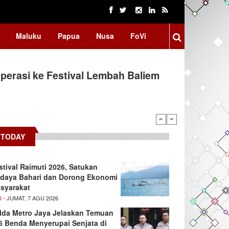
Maluku
Papua
Nusa
FoVi
erasi ke Festival Lembah Baliem
donesia, BRIN Fokus Kembangkan
TODAY
stival Raimuti 2026, Satukan
daya Bahari dan Dorong Ekonomi
syarakat
D
- JUMAT, 7 AGU 2026
lda Metro Jaya Jelaskan Temuan
6 Benda Menyerupai Senjata di