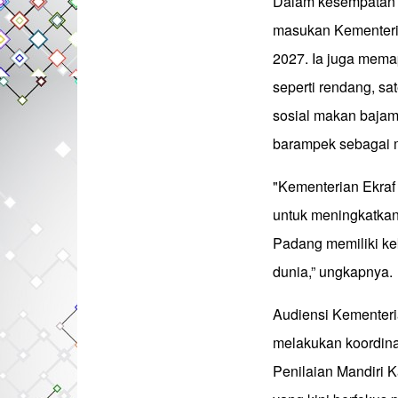
Dalam kesempatan i
masukan Kementeri
2027. Ia juga mema
seperti rendang, sa
sosial makan bajam
barampek sebagai m
"Kementerian Ekraf
untuk meningkatkan 
Padang memiliki kek
dunia,” ungkapnya.
Audiensi Kementeri
melakukan koordina
Penilaian Mandiri 