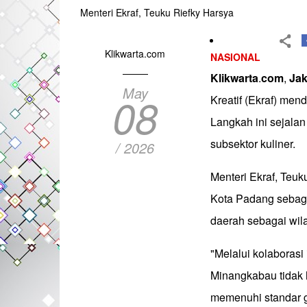
Menteri Ekraf, Teuku Riefky Harsya
Klikwarta.com
NASIONAL
Klikwarta
.
com
,
Jak
May
08
Kreatif (Ekraf) men
Langkah ini sejala
subsektor kuliner.
/ 2026
Menteri Ekraf, Teu
Kota Padang sebagai
daerah sebagai wi
"Melalui kolaborasi
Minangkabau tidak 
memenuhi standar 