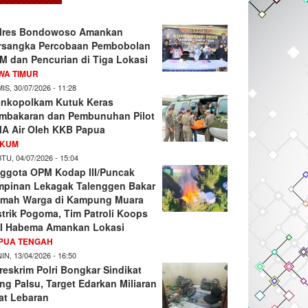
lres Bondowoso Amankan
rsangka Percobaan Pembobolan
M dan Pencurian di Tiga Lokasi
WA TIMUR
IS, 30/07/2026 - 11:28
nkopolkam Kutuk Keras
mbakaran dan Pembunuhan Pilot
A Air Oleh KKB Papua
KUM
TU, 04/07/2026 - 15:04
ggota OPM Kodap III/Puncak
mpinan Lekagak Talenggen Bakar
mah Warga di Kampung Muara
strik Pogoma, Tim Patroli Koops
I Habema Amankan Lokasi
PUA TENGAH
IN, 13/04/2026 - 16:50
reskrim Polri Bongkar Sindikat
ng Palsu, Target Edarkan Miliaran
at Lebaran