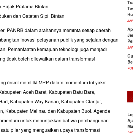
Tr
n Pajak Pratama Bintan
Te
Hu
ukan dan Catatan Sipil Bintan
JA
Ap
teri PANRB dalam arahannya meminta setiap daerah
Je
bangkan inovasi pelayanan publik yang sejalan dengan
Pe
JA
n. Pemanfaatan kemajuan teknologi juga menjadi
Gu
ng tidak boleh dilewatkan dalam transformasi
Be
POL
ng resmi memiliki MPP dalam momentum ini yakni
Kabupaten Aceh Barat, Kabupaten Batu Bara,
ari, Kabupaten Way Kanan, Kabupaten Cianjur,
n, Kabupaten Malinau dan Kabupaten Buol. Agenda
Le
 momentum untuk menunjukkan bahwa pembangunan
Aj
M
satu pilar yang menguatkan upaya transformasi
PA