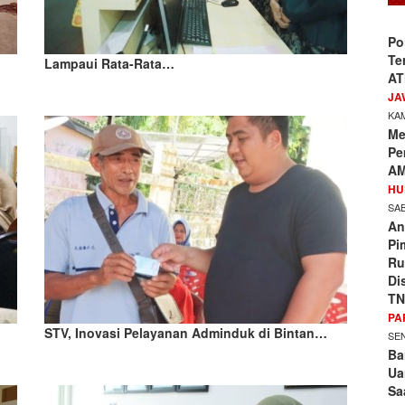
Po
Te
Lampaui Rata-Rata…
AT
JA
KAM
Me
Pe
AM
HU
SAB
An
Pi
Ru
Di
TN
PA
STV, Inovasi Pelayanan Adminduk di Bintan…
SEN
Ba
Ua
Sa