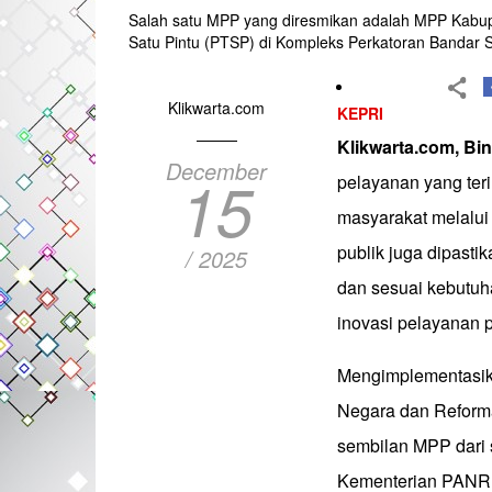
Salah satu MPP yang diresmikan adalah MPP Kabup
Satu Pintu (PTSP) di Kompleks Perkatoran Bandar S
Klikwarta.com
KEPRI
Klikwarta.com, Bin
December
15
pelayanan yang teri
masyarakat melalui
publik juga dipasti
/ 2025
dan sesuai kebutuh
inovasi pelayanan p
Mengimplementasika
Negara dan Reforma
sembilan MPP dari s
Kementerian PANRB 