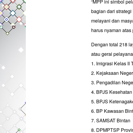
“MPP ini simbol pel
bagian dari strateg
melayani dan masyar
harus nyaman atas 
Dengan total 218 la
atau gerai pelayanan
1. Imigrasi Kelas II
2. Kejaksaan Neger
3. Pengadilan Nege
4. BPJS Kesehatan
5. BPJS Ketenagak
6. BP Kawasan Bin
7. SAMSAT Bintan
8. DPMPTSP Provin