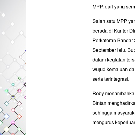
MPP, dari yang sem
Salah satu MPP ya
berada di Kantor D
Perkatoran Bandar 
September lalu. Bu
dalam kegiatan ter
wujud kemajuan dal
serta terintegrasi.
Roby menambahkan
Bintan menghadirka
sehingga masyarakat
mengurus keperluan 