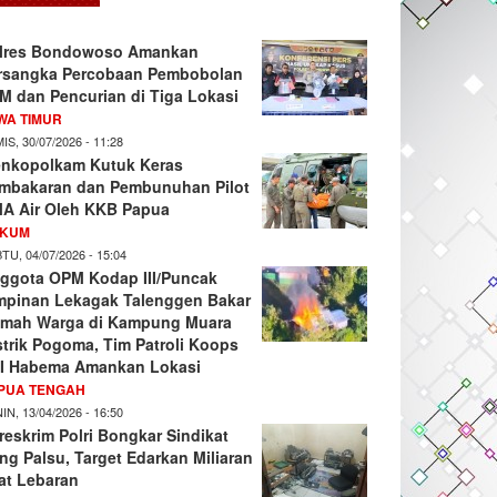
lres Bondowoso Amankan
rsangka Percobaan Pembobolan
M dan Pencurian di Tiga Lokasi
WA TIMUR
IS, 30/07/2026 - 11:28
nkopolkam Kutuk Keras
mbakaran dan Pembunuhan Pilot
A Air Oleh KKB Papua
KUM
TU, 04/07/2026 - 15:04
ggota OPM Kodap III/Puncak
mpinan Lekagak Talenggen Bakar
mah Warga di Kampung Muara
strik Pogoma, Tim Patroli Koops
I Habema Amankan Lokasi
PUA TENGAH
IN, 13/04/2026 - 16:50
reskrim Polri Bongkar Sindikat
ng Palsu, Target Edarkan Miliaran
at Lebaran