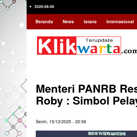
Skip
2026-08-08
to
main
Beranda
News
Istana
Internasional
content
Menteri PANRB Re
Roby : Simbol Pela
Senin, 15/12/2025 - 20:56