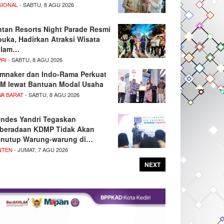
SIONAL
- SABTU, 8 AGU 2026
ntan Resorts Night Parade Resmi
buka, Hadirkan Atraksi Wisata
alam…
PRI
- SABTU, 8 AGU 2026
mnaker dan Indo-Rama Perkuat
M lewat Bantuan Modal Usaha
WA BARAT
- SABTU, 8 AGU 2026
ndes Yandri Tegaskan
beradaan KDMP Tidak Akan
nutup Warung-warung di…
NTEN
- JUMAT, 7 AGU 2026
NEXT