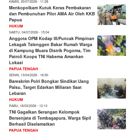
KAMIS, 30/07/2026 - 11:28
Menkopolkam Kutuk Keras Pembakaran
dan Pembunuhan Pilot AMA Air Oleh KKB
Papua
HUKUM
SABTU, 04/07/2026 - 15:04
Anggota OPM Kodap III/Puncak Pimpinan
Lekagak Talenggen Bakar Rumah Warga
di Kampung Muara Distrik Pogoma, Tim
Patroli Koops TNI Habema Amankan
Lokasi
PAPUA TENGAH
SENIN, 13/04/2026 - 16:50
Bareskrim Polri Bongkar Sindikat Uang
Palsu, Target Edarkan Miliaran Saat
Lebaran
HUKUM
RABU, 18/03/2026 - 12:13
TNI Gagalkan Serangan Kelompok
Bersenjata di Tembagapura, Warga Sipil
Berhasil Diselamatkan
PAPUA TENGAH