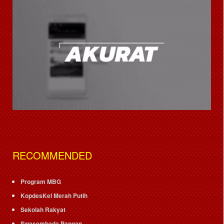
RECOMMENDED
Program MBG
KopdesKel Merah Putih
Sekolah Rakyat
Swasembada Pangan