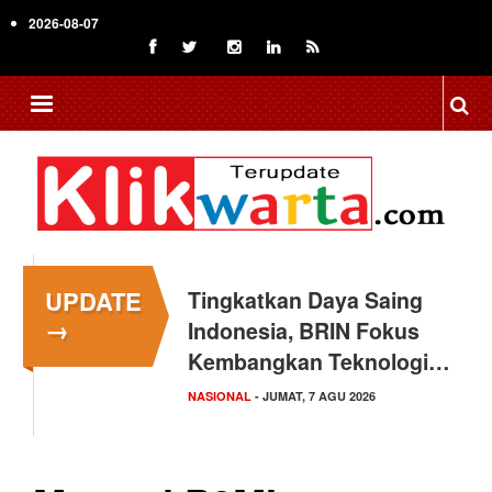
Skip
2026-08-07
to
main
content
UPDATE
Tingkatkan Daya Saing
Menkop Ferry
→
Indonesia, BRIN Fokus
Groundbreaking KDKMP
Kembangkan Teknologi…
Dekai di Yahukimo
NASIONAL
NASIONAL
- JUMAT, 7 AGU 2026
- JUMAT, 7 AGU 2026