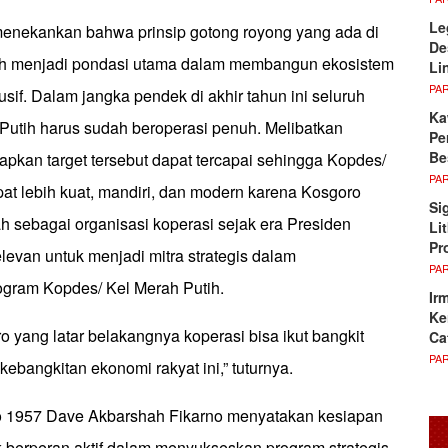
Le
enekankan bahwa prinsip gotong royong yang ada di
De
lah menjadi pondasi utama dalam membangun ekosistem
Li
PA
sif. Dalam jangka pendek di akhir tahun ini seluruh
Ka
Putih harus sudah beroperasi penuh. Melibatkan
Pe
Be
apkan target tersebut dapat tercapai sehingga Kopdes/
PA
at lebih kuat, mandiri, dan modern karena Kosgoro
Si
ah sebagai organisasi koperasi sejak era Presiden
Li
Pr
levan untuk menjadi mitra strategis dalam
PA
rogram Kopdes/ Kel Merah Putih.
Ir
Ke
 yang latar belakangnya koperasi bisa ikut bangkit
Ca
PA
ebangkitan ekonomi rakyat ini,” tuturnya.
 1957 Dave Akbarshah Fikarno menyatakan kesiapan
k berperan aktif dalam menyukseskan program strategis