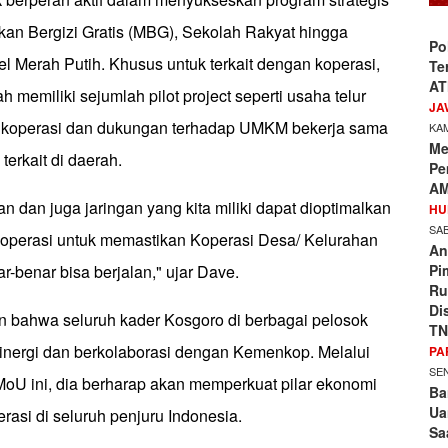
kan Bergizi Gratis (MBG), Sekolah Rakyat hingga
Po
l Merah Putih. Khusus untuk terkait dengan koperasi,
Te
AT
ah memiliki sejumlah pilot project seperti usaha telur
JA
a koperasi dan dukungan terhadap UMKM bekerja sama
KAM
Me
terkait di daerah.
Pe
AM
dan juga jaringan yang kita miliki dapat dioptimalkan
HU
SAB
operasi untuk memastikan Koperasi Desa/ Kelurahan
An
Pi
ar-benar bisa berjalan," ujar Dave.
Ru
Di
bahwa seluruh kader Kosgoro di berbagai pelosok
TN
sinergi dan berkolaborasi dengan Kemenkop. Melalui
PA
SEN
U ini, dia berharap akan memperkuat pilar ekonomi
Ba
Ua
erasi di seluruh penjuru Indonesia.
Sa