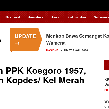
Nasional
Sumatera
Jawa
Kalimantan
Sulawesi
UPDATE
Menkop Bawa Semangat Kop
Tingkatkan Daya Saing In
→
Wamena
Teknologi…
NASIONAL
NASIONAL
- JUMAT, 7 AGU 2026
- JUMAT, 7 AGU 2026
 PPK Kosgoro 1957,
 Kopdes/ Kel Merah
KR
Di
KE
Wa
un