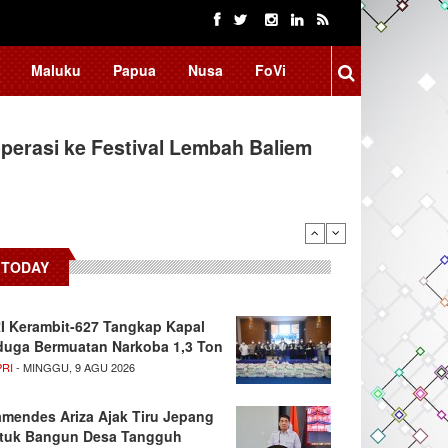
Maluku
Papua
Nusa
FoVi
erasi ke Festival Lembah Baliem
donesia, BRIN Fokus Kembangkan
TODAY
I Kerambit-627 Tangkap Kapal
duga Bermuatan Narkoba 1,3 Ton
PRI
- MINGGU, 9 AGU 2026
mendes Ariza Ajak Tiru Jepang
tuk Bangun Desa Tangguh