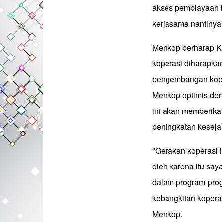
akses pembiayaan ba
kerjasama nantinya 
Menkop berharap Ko
koperasi diharapka
pengembangan koper
Menkop optimis den
ini akan memberika
peningkatan keseja
"Gerakan koperasi 
oleh karena itu sa
dalam program-prog
kebangkitan koperas
Menkop.