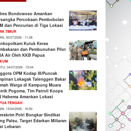
lres Bondowoso Amankan
rsangka Percobaan Pembobolan
M dan Pencurian di Tiga Lokasi
WA TIMUR
IS, 30/07/2026 - 11:28
nkopolkam Kutuk Keras
mbakaran dan Pembunuhan Pilot
A Air Oleh KKB Papua
KUM
TU, 04/07/2026 - 15:04
ggota OPM Kodap III/Puncak
mpinan Lekagak Talenggen Bakar
mah Warga di Kampung Muara
strik Pogoma, Tim Patroli Koops
I Habema Amankan Lokasi
PUA TENGAH
IN, 13/04/2026 - 16:50
reskrim Polri Bongkar Sindikat
ng Palsu, Target Edarkan Miliaran
at Lebaran