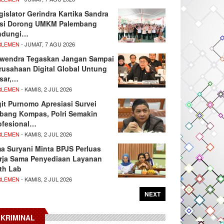
gislator Gerindra Kartika Sandra
si Dorong UMKM Palembang
ndungi…
RLEMEN
- JUMAT, 7 AGU 2026
wendra Tegaskan Jangan Sampai
rusahaan Digital Global Untung
sar,…
RLEMEN
- KAMIS, 2 JUL 2026
git Purnomo Apresiasi Survei
tbang Kompas, Polri Semakin
ofesional…
RLEMEN
- KAMIS, 2 JUL 2026
ma Suryani Minta BPJS Perluas
rja Sama Penyediaan Layanan
th Lab
RLEMEN
- KAMIS, 2 JUL 2026
NEXT
KRIMINAL