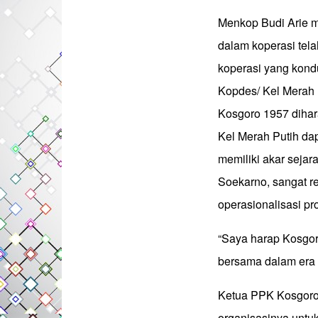
Menkop Budi Arie m
dalam koperasi te
koperasi yang kondu
Kopdes/ Kel Merah 
Kosgoro 1957 dihar
Kel Merah Putih dap
memiliki akar sejar
Soekarno, sangat re
operasionalisasi p
“Saya harap Kosgoro
bersama dalam era k
Ketua PPK Kosgoro
organisasinya untu