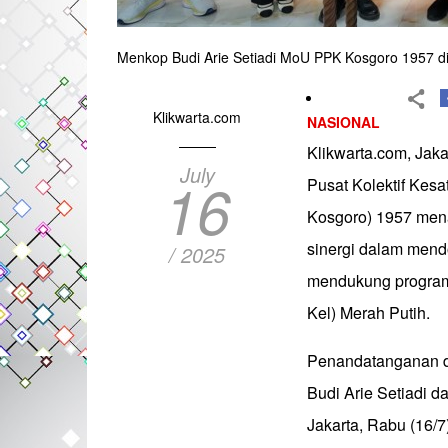
Menkop Budi Arie Setiadi MoU PPK Kosgoro 1957 di
Klikwarta.com
NASIONAL
Klikwarta.com, Jak
July
16
Pusat Kolektif Kes
Kosgoro) 1957 men
sinergi dalam mend
/ 2025
mendukung program 
Kel) Merah Putih.
Penandatanganan di
Budi Arie Setiadi 
Jakarta, Rabu (16/