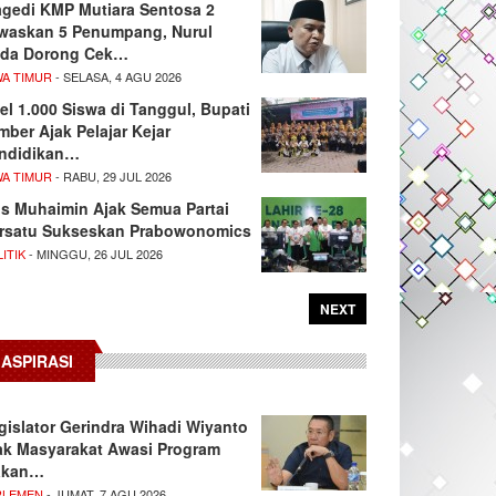
agedi KMP Mutiara Sentosa 2
waskan 5 Penumpang, Nurul
da Dorong Cek…
WA TIMUR
- SELASA, 4 AGU 2026
el 1.000 Siswa di Tanggul, Bupati
mber Ajak Pelajar Kejar
ndidikan…
WA TIMUR
- RABU, 29 JUL 2026
s Muhaimin Ajak Semua Partai
rsatu Sukseskan Prabowonomics
ITIK
- MINGGU, 26 JUL 2026
NEXT
ASPIRASI
gislator Gerindra Wihadi Wiyanto
ak Masyarakat Awasi Program
akan…
RLEMEN
- JUMAT, 7 AGU 2026