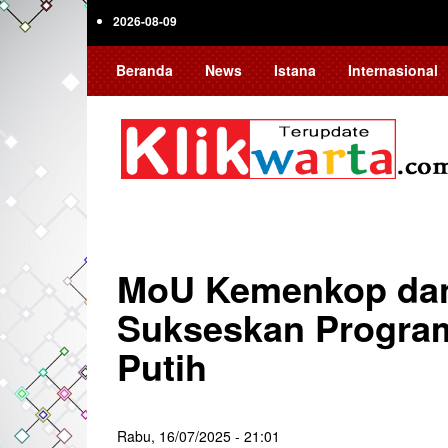
Skip
2026-08-09
to
main
Beranda
News
Istana
Internasional
content
MoU Kemenkop dan
Sukseskan Program
Putih
Rabu, 16/07/2025 - 21:01