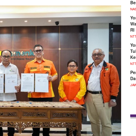
Be
NA
Yo
Wa
RI
NT
Yo
Tu
Ke
NT
Pe
Da
JA