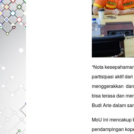
“Nota kesepahaman i
partisipasi aktif d
menggerakkan dan 
bisa terasa dan me
Budi Arie dalam sa
MoU ini mencakup be
pendampingan kope