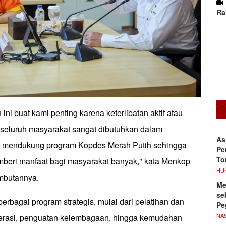
Ra
ni buat kami penting karena keterlibatan aktif atau
ari seluruh masyarakat sangat dibutuhkan dalam
As
mendukung program Kopdes Merah Putih sehingga
Pe
To
mberi manfaat bagi masyarakat banyak," kata Menkop
HU
mbutannya.
Me
se
rbagai program strategis, mulai dari pelatihan dan
Pe
NA
rasi, penguatan kelembagaan, hingga kemudahan