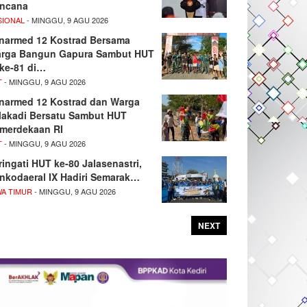
ncana
SIONAL
- MINGGU, 9 AGU 2026
narmed 12 Kostrad Bersama
rga Bangun Gapura Sambut HUT
 ke-81 di…
T
- MINGGU, 9 AGU 2026
narmed 12 Kostrad dan Warga
lakadi Bersatu Sambut HUT
merdekaan RI
T
- MINGGU, 9 AGU 2026
ringati HUT ke-80 Jalasenastri,
nkodaeral IX Hadiri Semarak…
WA TIMUR
- MINGGU, 9 AGU 2026
NEXT