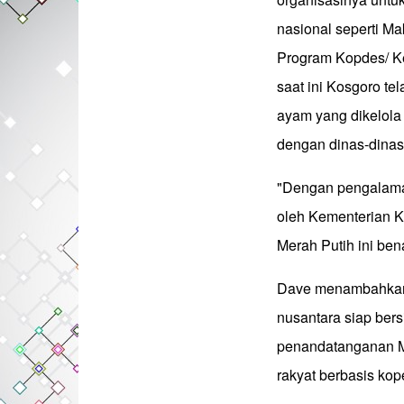
nasional seperti Ma
Program Kopdes/ Ke
saat ini Kosgoro tel
ayam yang dikelol
dengan dinas-dinas 
"Dengan pengalaman 
oleh Kementerian K
Merah Putih ini ben
Dave menambahkan 
nusantara siap ber
penandatanganan Mo
rakyat berbasis kop