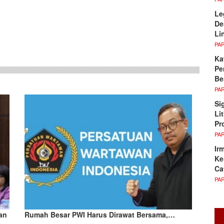
Le
De
sApp
Li
PA
Ka
Pe
Be
PA
Si
Li
Pr
PA
Ir
Ke
Ca
PA
an
Rumah Besar PWI Harus Dirawat Bersama,…