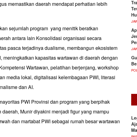
Tr
us memastikan daerah mendapat perhatian lebih
Te
Hu
JA
kan sejumlah program yang menitik beratkan
Ap
Je
rah antara lain Konsolidasi organisasi secara
Pe
tas pasca terjadinya dualisme, membangun ekosistem
JA
l, meningkatkan kapasitas wartawan di daerah dengan
Gu
Be
ompetensi Wartawan, pelatihan berjenjang, workshop
POL
an media lokal, digitalisasi kelembagaan PWI, literasi
nalisme dan AI.
yoritas PWI Provinsi dan program yang berpihak
 daerah, Munir diyakini menjadi figur yang mampu
Le
wah dan martabat PWI sebagai rumah besar wartawan
Aj
M
PA