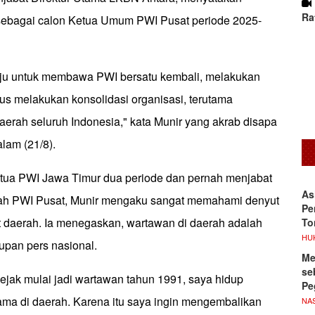
Ra
sebagai calon Ketua Umum PWI Pusat periode 2025-
aju untuk membawa PWI bersatu kembali, melakukan
igus melakukan konsolidasi organisasi, terutama
aerah seluruh Indonesia," kata Munir yang akrab disapa
lam (21/8).
tua PWI Jawa Timur dua periode dan pernah menjabat
As
ah PWI Pusat, Munir mengaku sangat memahami denyut
Pe
at daerah. Ia menegaskan, wartawan di daerah adalah
To
HU
upan pers nasional.
Me
se
ejak mulai jadi wartawan tahun 1991, saya hidup
Pe
ama di daerah. Karena itu saya ingin mengembalikan
NA