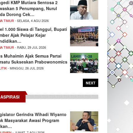
agedi KMP Mutiara Sentosa 2
waskan 5 Penumpang, Nurul
da Dorong Cek…
WA TIMUR
- SELASA, 4 AGU 2026
el 1.000 Siswa di Tanggul, Bupati
mber Ajak Pelajar Kejar
ndidikan…
WA TIMUR
- RABU, 29 JUL 2026
s Muhaimin Ajak Semua Partai
rsatu Sukseskan Prabowonomics
ITIK
- MINGGU, 26 JUL 2026
NEXT
ASPIRASI
gislator Gerindra Wihadi Wiyanto
ak Masyarakat Awasi Program
akan…
RLEMEN
- JUMAT, 7 AGU 2026