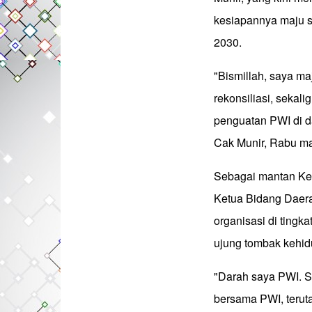
kesiapannya maju 
2030.
"Bismillah, saya m
rekonsiliasi, sekal
penguatan PWI di d
Cak Munir, Rabu ma
Sebagai mantan Ke
Ketua Bidang Daer
organisasi di tingk
ujung tombak kehid
"Darah saya PWI. S
bersama PWI, terut