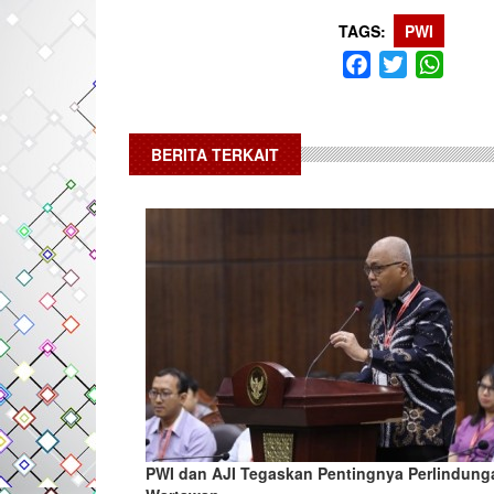
TAGS
PWI
Facebook
Twitter
What
BERITA TERKAIT
PWI dan AJI Tegaskan Pentingnya Perlindung