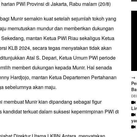
harian PWI Provinsi di Jakarta, Rabu malam (20/8)
 bagi Munir semakin kuat setelah sejumlah tokoh yang
aju memutuskan mundur dan memberikan dukungan
 Sekedang, mantan Ketua PWI Riau sekaligus Ketua
si KLB 2024, secara tegas menyatakan tidak akan
 ditunjukkan Atal S. Depari, Ketua Umum PWI periode
milih memberi dukungan kepada Munir. Hal senada
ohnny Hardjojo, mantan Ketua Departemen Pertahanan
→ 
Pe
ga sebelumnya akan maju.
Ba
DEC
ni membuat Munir kian dipandang sebagai figur
Li
s kandidat terkuat dalam suksesi kepemimpinan PWI di
ya
enjabat Direktur Utama LKBN Antara, menyatakan