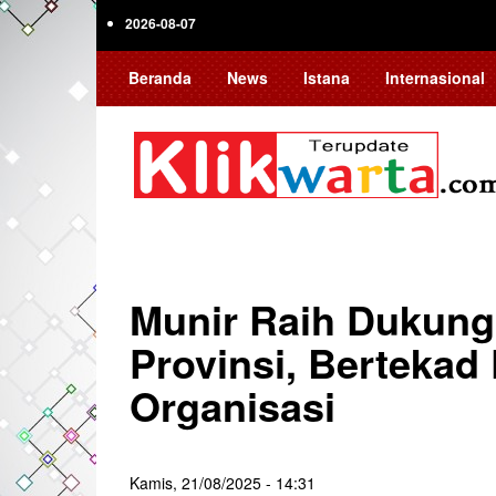
Skip
2026-08-07
to
main
Beranda
News
Istana
Internasional
content
Munir Raih Dukung
Provinsi, Bertekad
Organisasi
Kamis, 21/08/2025 - 14:31