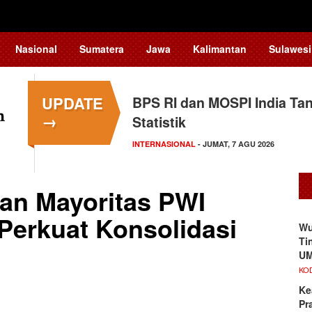
Nasional
Sumatera
Jawa
Kalimantan
Sulawesi
UPDATE
BPS RI dan MOSPI India Ta
Kapolsek Kedungkandang Kl
→
Statistik
HUKUM
- KAMIS, 6 AGU 2026
INTERNASIONAL
- JUMAT, 7 AGU 2026
an Mayoritas PWI
 Perkuat Konsolidasi
Wu
Ti
UM
KO
Ke
Pr