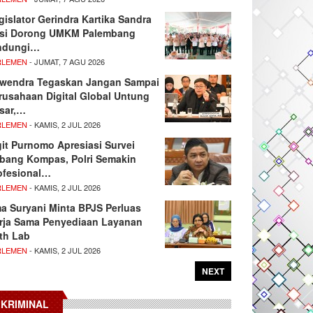
gislator Gerindra Kartika Sandra
si Dorong UMKM Palembang
ndungi…
RLEMEN
- JUMAT, 7 AGU 2026
wendra Tegaskan Jangan Sampai
rusahaan Digital Global Untung
sar,…
RLEMEN
- KAMIS, 2 JUL 2026
git Purnomo Apresiasi Survei
tbang Kompas, Polri Semakin
ofesional…
RLEMEN
- KAMIS, 2 JUL 2026
ma Suryani Minta BPJS Perluas
rja Sama Penyediaan Layanan
th Lab
RLEMEN
- KAMIS, 2 JUL 2026
NEXT
KRIMINAL