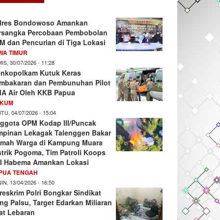
lres Bondowoso Amankan
rsangka Percobaan Pembobolan
M dan Pencurian di Tiga Lokasi
WA TIMUR
IS, 30/07/2026 - 11:28
nkopolkam Kutuk Keras
mbakaran dan Pembunuhan Pilot
A Air Oleh KKB Papua
KUM
TU, 04/07/2026 - 15:04
ggota OPM Kodap III/Puncak
mpinan Lekagak Talenggen Bakar
mah Warga di Kampung Muara
strik Pogoma, Tim Patroli Koops
I Habema Amankan Lokasi
PUA TENGAH
IN, 13/04/2026 - 16:50
reskrim Polri Bongkar Sindikat
ng Palsu, Target Edarkan Miliaran
at Lebaran