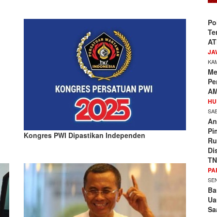
Po
Te
AT
JA
KAM
Me
Pe
AM
HU
SAB
An
Pi
Kongres PWI Dipastikan Independen
Ru
Di
TN
PA
SEN
Ba
Ua
Sa