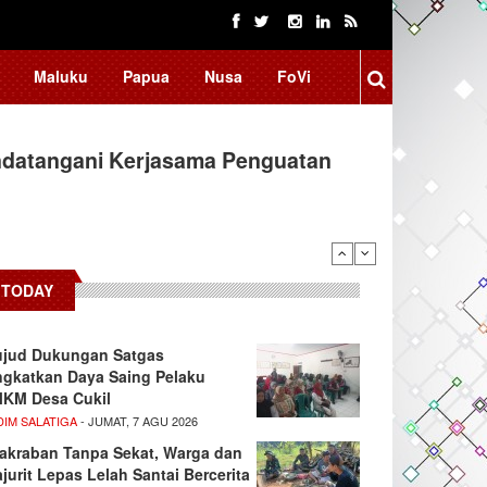
Maluku
Papua
Nusa
FoVi
ndatangani Kerjasama Penguatan
arifikasi Isu "Tangkap Lepas",…
TODAY
jud Dukungan Satgas
ngkatkan Daya Saing Pelaku
KM Desa Cukil
DIM SALATIGA
- JUMAT, 7 AGU 2026
akraban Tanpa Sekat, Warga dan
ajurit Lepas Lelah Santai Bercerita