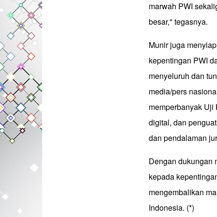
marwah PWI sekalig
besar," tegasnya.
Munir juga menyiap
kepentingan PWI dae
menyeluruh dan tun
media/pers nasiona
memperbanyak Uji K
digital, dan penguat
dan pendalaman jur
Dengan dukungan ma
kepada kepentingan
mengembalikan mar
Indonesia. (*)