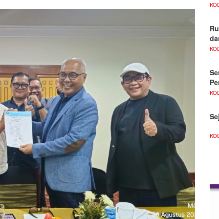
KO
Ru
da
KO
Se
Pe
KO
Se
KO