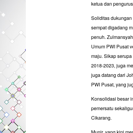
ketua dan pengurus 
Soliditas dukungan
sempat digadang m
penuh. Zulmansyah
Umum PWI Pusat ver
maju. Sikap serupa
2018-2023, juga me
juga datang dari J
PWI Pusat, yang ju
Konsolidasi besar i
pemersatu sekaligu
Cikarang.
Munir, yang kini m