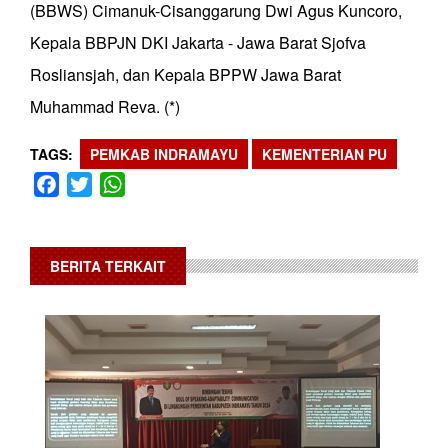
(BBWS) Cimanuk-Cisanggarung Dwi Agus Kuncoro,
Kepala BBPJN DKI Jakarta - Jawa Barat Sjofva
Rosliansjah, dan Kepala BPPW Jawa Barat
Muhammad Reva. (*)
TAGS
PEMKAB INDRAMAYU
KEMENTERIAN PU
Facebook
Twitter
WhatsApp
BERITA TERKAIT