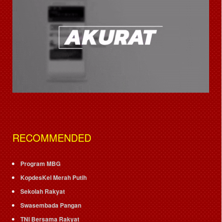
RECOMMENDED
Program MBG
KopdesKel Merah Putih
Sekolah Rakyat
Swasembada Pangan
TNI Bersama Rakyat