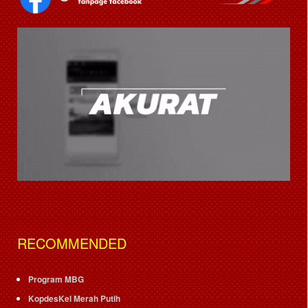
RECOMMENDED
Program MBG
KopdesKel Merah Putih