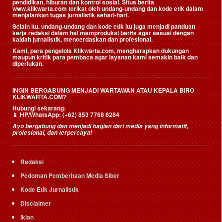
pendidikan, hiburan dan kontrol sosial. Situs berita
www.klikwarta.com terikat oleh undang-undang dan kode etik dalam
menjalankan tugas jurnalistik sehari-hari.
Selain itu, undang-undang dan kode etik itu juga menjadi panduan
kerja redaksi dalam hal memproduksi berita agar sesuai dengan
kaidah jurnalistik, mencerdaskan dan profesional.
Kami, para pengelola Klikwarta.com, mengharapkan dukungan
maupun kritik para pembaca agar layanan kami semakin baik dan
diperlukan.
INGIN BERGABUNG MENJADI WARTAWAN ATAU KEPALA BIRO
KLIKWARTA.COM?
Hubungi sekarang:
📱
HP/WhatsApp:
(+62) 853 7768 8284
Ayo bergabung dan menjadi bagian dari media yang informatif,
profesional, dan terpercaya!
Redaksi
Pedoman Pemberitaan Media Siber
Kode Etik Jurnalistik
Disclaimer
Iklan