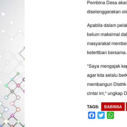
Pembina Desa akan
diselenggarakan ole
Apabila dalam pel
belum maksimal da
masyarakat member
ketertiban bersama.
"Saya mengajak kep
agar kita selalu b
membangun Distrik
cintai ini," ungkap D
TAGS
BABINSA
Facebook
Twitter
What