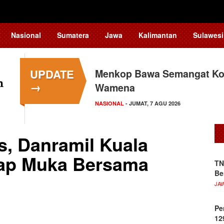
Nasional
Sumatera
Jawa
Kalimantan
Sulawesi
UPDATE
Menkop Bawa Semangat Kop
→
Wamena
NASIONAL
- JUMAT, 7 AGU 2026
s, Danramil Kuala
tap Muka Bersama
TN
Be
JA
Pe
12