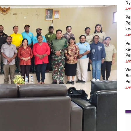
Ny
JA
Pe
Pe
ke
JA
Pe
ke
Pe
JA
Wa
Ba
Pe
JA