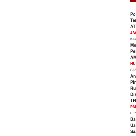
Po
Te
AT
JA
KAM
Me
Pe
AM
HU
SAB
An
Pi
Ru
Di
TN
PA
SEN
Ba
Ua
Sa