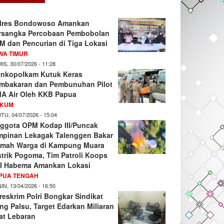
lres Bondowoso Amankan
rsangka Percobaan Pembobolan
M dan Pencurian di Tiga Lokasi
WA TIMUR
IS, 30/07/2026 - 11:28
nkopolkam Kutuk Keras
mbakaran dan Pembunuhan Pilot
A Air Oleh KKB Papua
KUM
TU, 04/07/2026 - 15:04
ggota OPM Kodap III/Puncak
mpinan Lekagak Talenggen Bakar
mah Warga di Kampung Muara
strik Pogoma, Tim Patroli Koops
I Habema Amankan Lokasi
PUA TENGAH
IN, 13/04/2026 - 16:50
reskrim Polri Bongkar Sindikat
ng Palsu, Target Edarkan Miliaran
at Lebaran