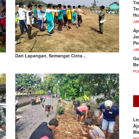
Tr
Te
Hu
JA
Ap
Je
Pe
JA
Dari Lapangan, Semangat Cinta…
Gu
Be
POL
Le
Aj
M
PA