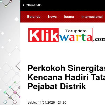
Skip
2026-08-08
to
main
Beranda
News
Istana
Internasional
content
Perkokoh Sinergita
Kencana Hadiri Ta
Pejabat Distrik
Sabtu, 11/04/2026 - 21:20