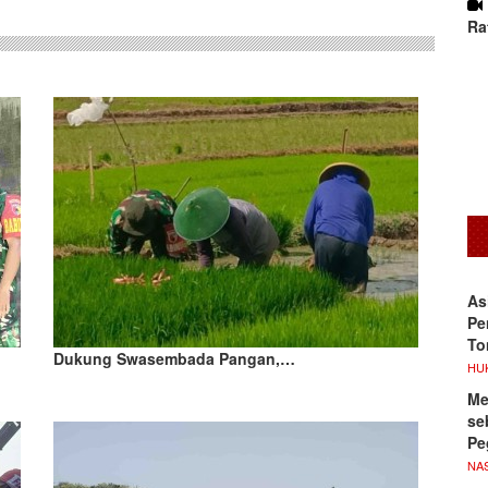
Ra
As
Pe
To
Dukung Swasembada Pangan,…
HU
Me
se
Pe
NA