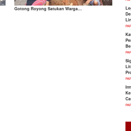
Le
Gotong Royong Satukan Warga…
De
Li
PA
Ka
Pe
Be
PA
Si
Li
Pr
PA
Ir
Ke
Ca
PA