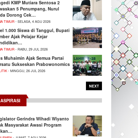
agedi KMP Mutiara Sentosa 2
waskan 5 Penumpang, Nurul
da Dorong Cek…
WA TIMUR
- SELASA, 4 AGU 2026
el 1.000 Siswa di Tanggul, Bupati
mber Ajak Pelajar Kejar
ndidikan…
WA TIMUR
- RABU, 29 JUL 2026
s Muhaimin Ajak Semua Partai
rsatu Sukseskan Prabowonomics
ITIK
- MINGGU, 26 JUL 2026
NEXT
ASPIRASI
gislator Gerindra Wihadi Wiyanto
ak Masyarakat Awasi Program
akan…
RLEMEN
- JUMAT, 7 AGU 2026