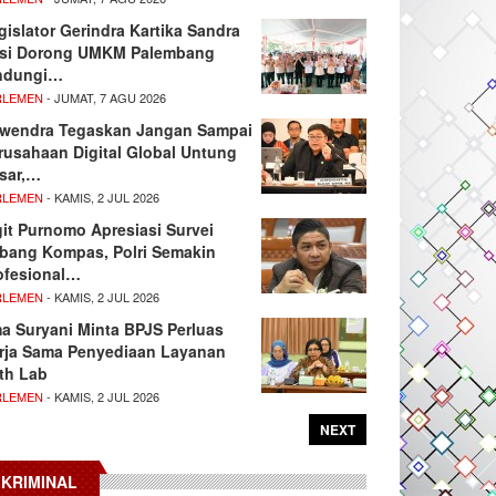
gislator Gerindra Kartika Sandra
si Dorong UMKM Palembang
ndungi…
RLEMEN
- JUMAT, 7 AGU 2026
wendra Tegaskan Jangan Sampai
rusahaan Digital Global Untung
sar,…
RLEMEN
- KAMIS, 2 JUL 2026
git Purnomo Apresiasi Survei
tbang Kompas, Polri Semakin
ofesional…
RLEMEN
- KAMIS, 2 JUL 2026
ma Suryani Minta BPJS Perluas
rja Sama Penyediaan Layanan
th Lab
RLEMEN
- KAMIS, 2 JUL 2026
NEXT
KRIMINAL