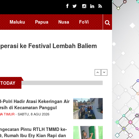
Maluku
Papua
Nusa
FoVi
erasi ke Festival Lembah Baliem
TODAY
I-Polri Hadir Atasi Kekeringan Air
rsih di Kecamatan Panggul
WA TIMUR
- SABTU, 8 AGU 2026
ngecatan Pintu RTLH TMMD ke-
9, Rumah Ibu Ety Kian Rapi dan