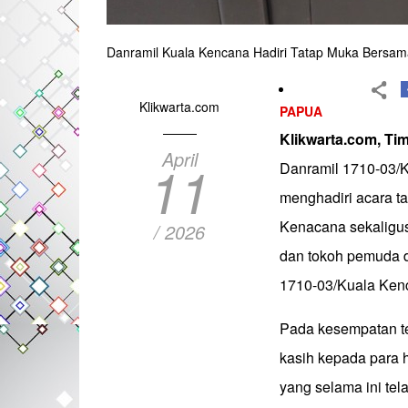
Danramil Kuala Kencana Hadiri Tatap Muka Bersama
Klikwarta.com
PAPUA
Klikwarta.com, Ti
April
11
Danramil 1710-03/K
menghadiri acara ta
Kenacana sekaligus
/ 2026
dan tokoh pemuda d
1710-03/Kuala Kenc
Pada kesempatan t
kasih kepada para 
yang selama ini te