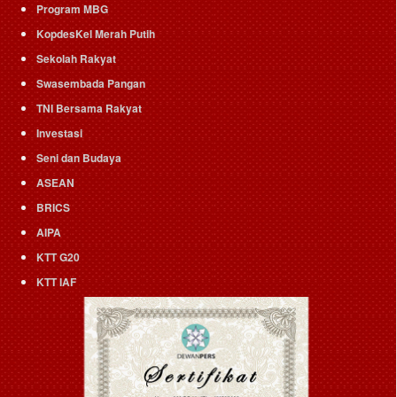
Program MBG
KopdesKel Merah Putih
Sekolah Rakyat
Swasembada Pangan
TNI Bersama Rakyat
Investasi
Seni dan Budaya
ASEAN
BRICS
AIPA
KTT G20
KTT IAF