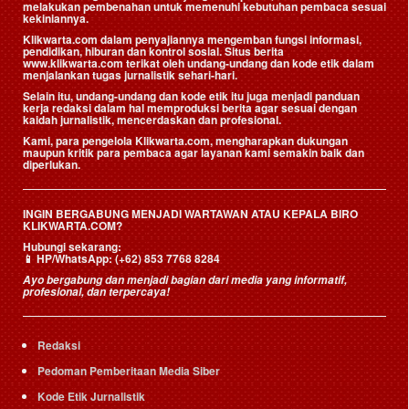
melakukan pembenahan untuk memenuhi kebutuhan pembaca sesuai
kekiniannya.
Klikwarta.com dalam penyajiannya mengemban fungsi informasi,
pendidikan, hiburan dan kontrol sosial. Situs berita
www.klikwarta.com terikat oleh undang-undang dan kode etik dalam
menjalankan tugas jurnalistik sehari-hari.
Selain itu, undang-undang dan kode etik itu juga menjadi panduan
kerja redaksi dalam hal memproduksi berita agar sesuai dengan
kaidah jurnalistik, mencerdaskan dan profesional.
Kami, para pengelola Klikwarta.com, mengharapkan dukungan
maupun kritik para pembaca agar layanan kami semakin baik dan
diperlukan.
INGIN BERGABUNG MENJADI WARTAWAN ATAU KEPALA BIRO
KLIKWARTA.COM?
Hubungi sekarang:
📱
HP/WhatsApp:
(+62) 853 7768 8284
Ayo bergabung dan menjadi bagian dari media yang informatif,
profesional, dan terpercaya!
Redaksi
Pedoman Pemberitaan Media Siber
Kode Etik Jurnalistik