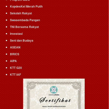
KopdesKel Merah Putih
Sekolah Rakyat
Swasembada Pangan
TNI Bersama Rakyat
Investasi
Seni dan Budaya
ASEAN
BRICS
AIPA
KTT G20
KTT IAF