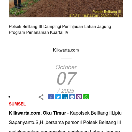
Polsek Belitang III Dampingi Peninjauan Lahan Jagung
Program Penanaman Kuartal IV
Klikwarta.com
October
07
/ 2025
SUMSEL
Klikwarta.com, Oku Timur
- Kapolsek Belitang III,Iptu
Sapariyanto.S,H.,bersama personil Polsek Belitang III
melaksanakan pengecekan persiapan Lahan Jagung