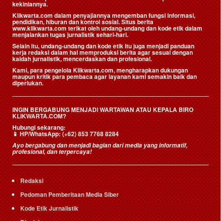
kekiniannya.
Klikwarta.com dalam penyajiannya mengemban fungsi informasi,
pendidikan, hiburan dan kontrol sosial. Situs berita
www.klikwarta.com terikat oleh undang-undang dan kode etik dalam
menjalankan tugas jurnalistik sehari-hari.
Selain itu, undang-undang dan kode etik itu juga menjadi panduan
kerja redaksi dalam hal memproduksi berita agar sesuai dengan
kaidah jurnalistik, mencerdaskan dan profesional.
Kami, para pengelola Klikwarta.com, mengharapkan dukungan
maupun kritik para pembaca agar layanan kami semakin baik dan
diperlukan.
INGIN BERGABUNG MENJADI WARTAWAN ATAU KEPALA BIRO
KLIKWARTA.COM?
Hubungi sekarang:
📱
HP/WhatsApp:
(+62) 853 7768 8284
Ayo bergabung dan menjadi bagian dari media yang informatif,
profesional, dan terpercaya!
Redaksi
Pedoman Pemberitaan Media Siber
Kode Etik Jurnalistik